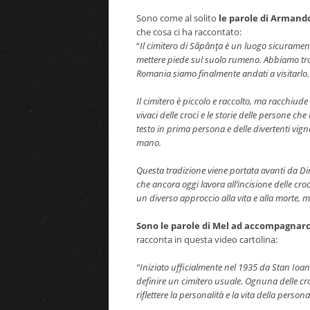
Sono come al solito
le parole di Armando
che cosa ci ha raccontato:
“
Il cimitero di Săpânţa è un luogo sicuramen
mettere piede sul suolo rumeno. Abbiamo trova
Romania siamo finalmente andati a visitarlo.
Il cimitero è piccolo e raccolto, ma racchiude 
vivaci delle croci e le storie delle persone 
testo in prima persona e delle divertenti vign
mano.
Questa tradizione viene portata avanti da Dimi
che ancora oggi lavora all’incisione delle cro
un diverso approccio alla vita e alla morte, 
Sono le parole di Mel ad accompagnarci
racconta in questa video cartolina:
“Iniziato ufficialmente nel 1935 da Stan Ioan
definire un cimitero usuale. Ognuna delle cro
riflettere la personalità e la vita della person