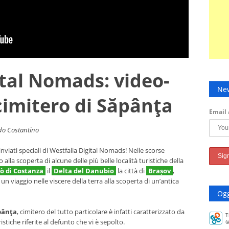
ital Nomads: video-
New
cimitero di Săpânţa
Email 
o Costantino
viati speciali di Westfalia Digital Nomads! Nelle scorse
la scoperta di alcune delle più belle località turistiche della
ò di Costanza
il
Delta del Danubio
la città di
Brașov
,
, un viaggio nelle viscere della terra alla scoperta di un’antica
Ogg
ăpânţa
, cimitero del tutto particolare è infatti caratterizzato da
T
tiche riferite al defunto che vi è sepolto.
@