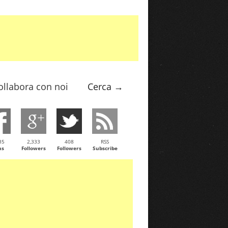
ollabora con noi
Cerca →
35
2,333
408
RSS
ns
Followers
Followers
Subscribe