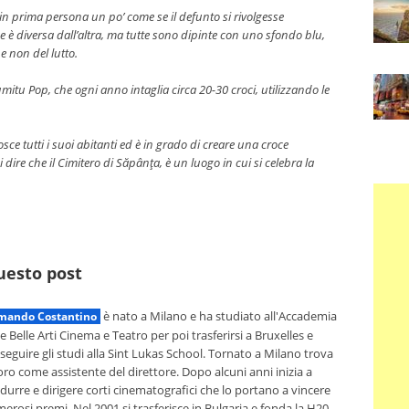
te in prima persona un po’ come se il defunto si rivolgesse
oce è diversa dall’altra, ma tutte sono dipinte con uno sfondo blu,
e non del lutto.
itu Pop, che ogni anno intaglia circa 20-30 croci, utilizzando le
osce tutti i suoi abitanti ed è in grado di creare una croce
re che il Cimitero di Săpânţa, è un luogo in cui si celebra la
questo post
è nato a Milano e ha studiato all'Accademia
mando Costantino
le Belle Arti Cinema e Teatro per poi trasferirsi a Bruxelles e
seguire gli studi alla Sint Lukas School. Tornato a Milano trova
oro come assistente del direttore. Dopo alcuni anni inizia a
durre e dirigere corti cinematografici che lo portano a vincere
erosi premi. Nel 2001 si trasferisce in Bulgaria e fonda la H20