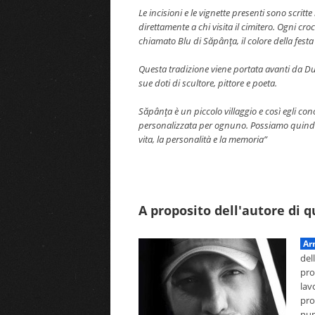
Le incisioni e le vignette presenti sono scrit
direttamente a chi visita il cimitero. Ogni cr
chiamato Blu di Săpânţa, il colore della festa 
Questa tradizione viene portata avanti da Dum
sue doti di scultore, pittore e poeta.
Săpânţa è un piccolo villaggio e così egli con
personalizzata per ognuno. Possiamo quindi di
vita, la personalità e la memoria”
A proposito dell'autore di 
Ar
del
pro
lav
pro
num