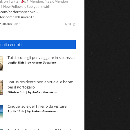
k on Twitter
: 1 Mention, 4.32K Mention
 1 New Follower. See yours with
l.com/performancetwe…
itter.com/HNE4ovzoT5
 2 Ottobre 2019
icoli recenti
Tutti i consigli per viaggiare in sicurezza
Luglio 18th | by
Andrea Guerriero
Status residente non abituale: è boom
per il Portogallo
Ottobre 6th | by
Andrea Guerriero
Cinque isole del Tirreno da visitare
Aprile 11th | by
Andrea Guerriero