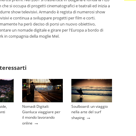
m che si occupa di progetti cinematografici e teatrali ed inizia a
durre show televisivi. Armando è regista di numerosi show
evisivi e continua a sviluppare progetti per film e corti.
imamente ha però deciso di porsi un nuovo obiettivo,
entare un nomade digitale e girare per l'Europa a bordo di
k in compagnia della moglie Mel.
teressarti
uide,
Nomadi Digitali:
Soulboard: un viaggio
onti
Gianluca viaggiare per
nella arte del surf
→
il mondo lavorando
shaping
→
online