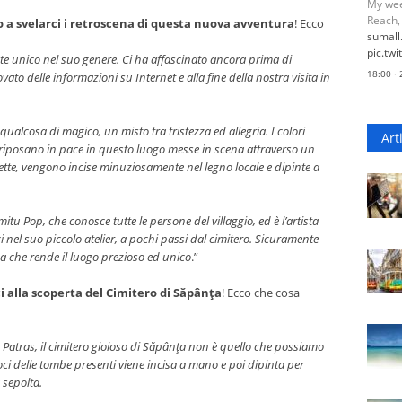
My wee
Reach,
 a svelarci i retroscena di questa nuova avventura
! Ecco
sumal
pic.tw
te unico nel suo genere. Ci ha affascinato ancora prima di
18:00 ·
to delle informazioni su Internet e alla fine della nostra visita in
qualcosa di magico, un misto tra tristezza ed allegria. I colori
Art
che riposano in pace in questo luogo messe in scena attraverso un
ette
, vengono incise minuziosamente nel legno locale e dipinte a
tu Pop, che conosce tutte le persone del villaggio, ed è l’artista
ci nel suo piccolo atelier, a pochi passi dal cimitero. Sicuramente
ma che rende il luogo prezioso ed unico
.”
 alla scoperta del Cimitero di Săpânţa
! Ecco che cosa
 Patras, il cimitero gioioso di Săpânţa non è quello che possiamo
ci delle tombe presenti viene incisa a mano e poi dipinta per
a sepolta.