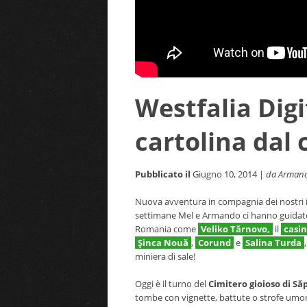
Westfalia Dig
cartolina dal 
Pubblicato il
Giugno 10, 2014 |
da Armand
Nuova avventura in compagnia dei nostri in
settimane Mel e Armando ci hanno guidato al
Romania come
Veliko Tărnovo,
il
casin
Şinca Nouă
,
Corund
e
Salina Turda
miniera di sale!
Oggi è il turno del
Cimitero gioioso di S
tombe con vignette, battute o strofe umoris