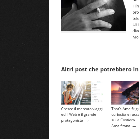
Fil
pro
tel
Ult
div
Mor
Altri post che potrebbero in
Cresce il mercato viaggi
That’s Amalfi: g
ed il Web è il grande
curiosità e racc
→
sulla Costiera
protagonista
→
Amalfitana