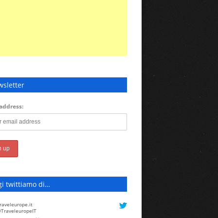
sletter
address:
i twittiamo di…
raveleurope.it
TraveleuropeIT