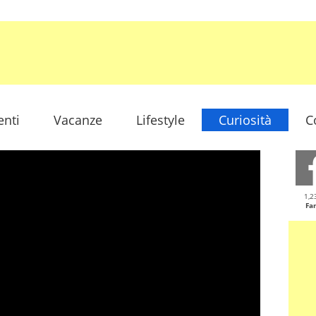
enti
Vacanze
Lifestyle
Curiosità
C
1,2
Fa