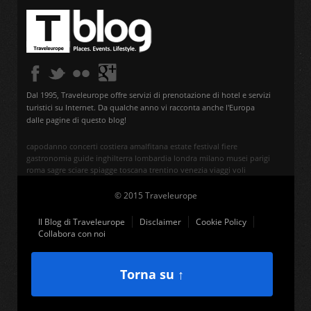
Dal 1995, Traveleurope offre servizi di prenotazione di hotel e servizi
turistici su Internet. Da qualche anno vi racconta anche l'Europa
dalle pagine di questo blog!
capodanno
concerti
costiera amalfitana
estate
festival
fiere
gastronomia
guide
inghilterra
lombardia
londra
milano
musei
parigi
roma
sagre
sciare
spiagge
toscana
trentino
venezia
viaggi
voli
© 2015 Traveleurope
Il Blog di Traveleurope
Disclaimer
Cookie Policy
Collabora con noi
Torna su ↑