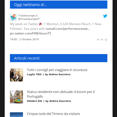
Oggi twittiamo di…
Traveleurope.it
@TraveleuropeIT
My week on Twitter
: 1 Mention, 4.32K Mention Reach, 1 New
Follower. See yours with
sumall.com/performancetwe…
pic.twitter.com/HNE4ovzoT5
18:00 · 2 Ottobre 2019
Articoli recenti
Tutti i consigli per viaggiare in sicurezza
Luglio 18th | by
Andrea Guerriero
Status residente non abituale: è boom per il
Portogallo
Ottobre 6th | by
Andrea Guerriero
Cinque isole del Tirreno da visitare