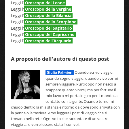
Leggi l’
Oroscopo del Leone
Leggi l’
Oroscopo della Vergine
Leggi l’
Oroscopo della Bilancia
Leggi l’
Oroscopo dello Scorpione
Leggi l’
Oroscopo del Sagittario
Leggi l’
Oroscopo del Capricorno
Leggi l’
Oroscopo dell’Acquario
A proposito dell'autore di questo post
Quando scrivo viaggio,
Giulia Palmieri
quando sogno viaggio, quando vivo vorrei
sempre viaggiare. Purtroppo non riesco a
scappare quanto vorrei, ma per fortuna il
mio lavoro mi porta in giro per il mondo, a
contatto con la gente. Quando torno mi
chiudo dentro la mia stanza e ritorno da dove sono arrivata con
la penna o la tastiera. Amo leggere i post di viaggio che si
trovano nella rete. Ogni volta che raccontate di un vostro
viaggio ... io vorrei essere stata lì con voi.