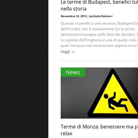
Le terme di Budapest, benefici tuf
nella storia
Novembre 14, 2013 |
da Giulia Palmieri
Quando si pianifica una vacanza, Budapest la 
dell’Accidia, non è esattamente tra le prime
destinazioni europee nella lista dei desideri.
la capitale dell’Ungheria è una di quelle città 
quali non puoi non innamorarti appena arrivi. I
→
Leggi
News
Terme di Monza: benessere ma 
relax