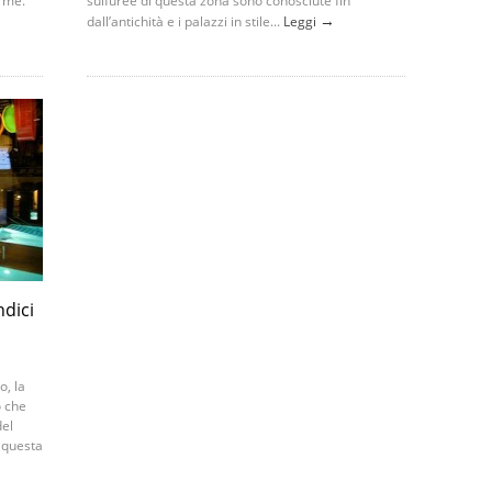
rme.
sulfuree di questa zona sono conosciute fin
→
dall’antichità e i palazzi in stile...
Leggi
ndici
o, la
ò che
del
n questa