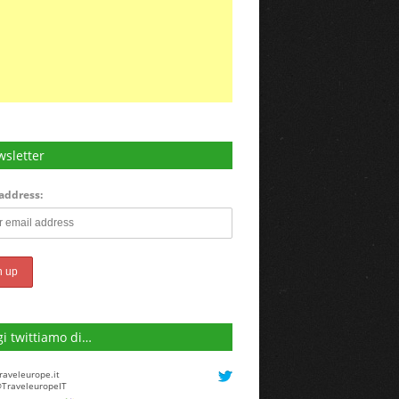
sletter
address:
i twittiamo di…
raveleurope.it
TraveleuropeIT