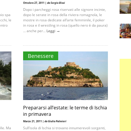
Ottobre 27, 2011 |
da Sergio Bissi
Dopo i parcheggi rosa riservati alle signore incinte,
mio spa
dopo le serate in rosa della riviera romagnola, le
chi, le
mostre in rosa dedicate all’arte femminile, il poker
entro
in rosa e il wrestling in rosa (quello nero è da paura)
→
… anche per...
Leggi
Benessere
Prepararsi all’estate: le terme di Ischia
in primavera
Marzo 21, 2011 |
da Giulia Palmieri
lle. Ma
Sull’isola di Ischia si trovano innumerevoli sorgenti,