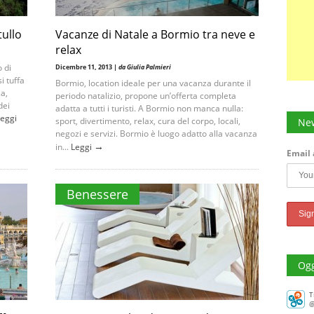
tullo
Vacanze di Natale a Bormio tra neve e
relax
 di
Dicembre 11, 2013 |
da Giulia Palmieri
i tuffa
Bormio, location ideale per una vacanza durante il
za,
periodo natalizio, propone un’offerta completa
dei
adatta a tutti i turisti. A Bormio non manca nulla:
eggi
sport, divertimento, relax, cura del corpo, locali,
New
negozi e servizi. Bormio è luogo adatto alla vacanza
→
in...
Leggi
Email 
Benessere
Ogg
T
@