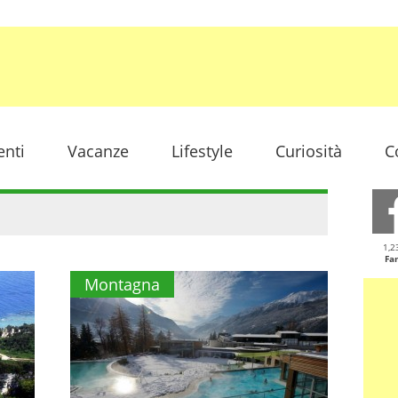
enti
Vacanze
Lifestyle
Curiosità
C
1,2
Fa
Montagna