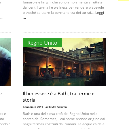
e
fumarole e fanghi che sono ampiamente sfruttate
a
dai centri termali e wellness per rendere piacevole
oltreché salutare la permanenza dei turisti....
Leggi
→
..
Regno Unito
e
Il benessere è a Bath, tra terme e
storia
Gennaio 4, 2011 |
da Giulia Palmieri
ax e
Bath è una deliziosa città del Regno Unito nella
sto
contea del Somerset, il cui nome prende origine dai
ondo ci
bagni termali costruiti dai romani. Le acque calde e