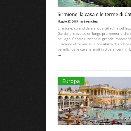
Sirmione: la casa e le terme di Ca
Maggio 27, 2015 |
da Sergio Bissi
Sirmione, splendida e antica cittadina sul lago
Garda, si trova su un lungo promontorio che s
nel lago. Centro turistico di grande importan
Sirmione offre anche la possibilità di godere 
benefici delle cure termali in diversi centri...
L
→
Europa