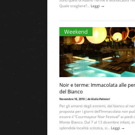
sono quelli di Abano Terme e Montecatini Te
→
Quale scegliere?...
Leggi
Weekend
Noir e terme: Immacolata alle pe
del Bianco
Novembre 16, 2010 |
da Giulia Palmieri
Per gli amanti degli estremi, dal bianco al ner
proposta per i giorni dell’Immacolata non pu
essere il “Courmayeur Noir Festival” ai piedi 
Monte Bianco. Dal 7 al 13 dicembre infatti, i
→
splendida località sciistica, si...
Leggi