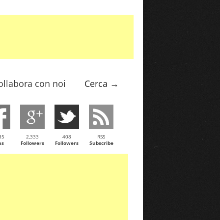
ollabora con noi
Cerca →
35
2,333
408
RSS
ns
Followers
Followers
Subscribe