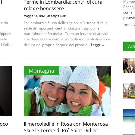
fi
Terme in Lombardia: centri di cura,
My wee
Reach,
relax e benessere
sumal
Maggio 18, 2012 |
da Sergio Bissi
pic.tw
città
La Lombardia è una delle regioni più ricche d’Italia,
18:00 ·
sede di importanti centri industriali, agricoli e
 Eppure
naturalmente finanziari. Tutto un fervore di attività
delle
che deve essere compensato da momenti di relax e
→
 Voli...
di cura del proprio corpo e del proprio...
Leggi
Art
Montagna
poco
Il mercoledì è in Rosa con Monterosa
Ski e le Terme di Pré Saint Didier