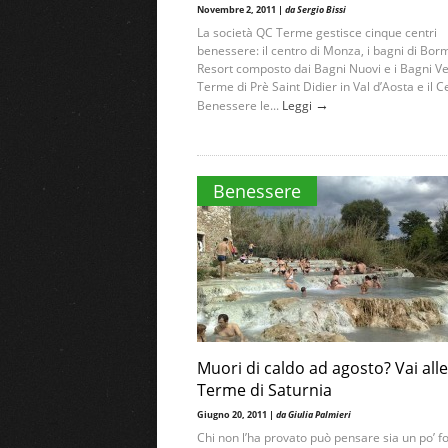
Novembre 2, 2011 |
da Sergio Bissi
La società QC Terme gestisce cinque centri
benessere: il centro di Monza, i bagni di Bor
Resort composto dai Bagni Nuovi e i Bagni Vec
Terme di Prè Saint Didier in Val d’Aosta e il C
→
Benessere le...
Leggi
Benessere
Muori di caldo ad agosto? Vai alle
Terme di Saturnia
Giugno 20, 2011 |
da Giulia Palmieri
Chi non l’ha provato può pensare sia un po’ fo