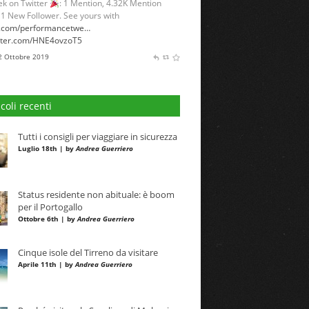
k on Twitter
: 1 Mention, 4.32K Mention
 1 New Follower. See yours with
l.com/performancetwe…
itter.com/HNE4ovzoT5
 2 Ottobre 2019
icoli recenti
Tutti i consigli per viaggiare in sicurezza
Luglio 18th | by
Andrea Guerriero
Status residente non abituale: è boom
per il Portogallo
Ottobre 6th | by
Andrea Guerriero
Cinque isole del Tirreno da visitare
Aprile 11th | by
Andrea Guerriero