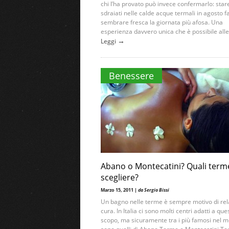
chi l’ha provato può invece confermarlo: star
sdraiati nelle calde acque termali in agosto f
sembrare fresca la giornata più afosa. Una
esperienza davvero unica che è possibile alle.
→
Leggi
Benessere
Abano o Montecatini? Quali term
scegliere?
Marzo 15, 2011 |
da Sergio Bissi
Un bagno nelle terme è sempre motivo di rel
cura. In Italia ci sono molti centri adatti a que
scopo, ma sicuramente tra i più famosi nel m