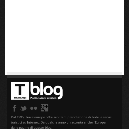
Dal 1995, Traveleurope offre servizi di prenotazione di hotel e servizi
turistici su Internet. Da qualche anno vi racconta anche l'Europa
dalle pagine di questo blog!