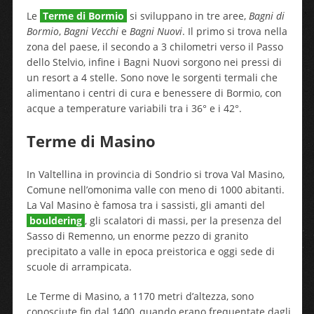
Le
Terme di Bormio
si sviluppano in tre aree,
Bagni di
Bormio
,
Bagni Vecchi
e
Bagni Nuovi
. Il primo si trova nella
zona del paese, il secondo a 3 chilometri verso il Passo
dello Stelvio, infine i Bagni Nuovi sorgono nei pressi di
un resort a 4 stelle. Sono nove le sorgenti termali che
alimentano i centri di cura e benessere di Bormio, con
acque a temperature variabili tra i 36° e i 42°.
Terme di Masino
In Valtellina in provincia di Sondrio si trova Val Masino,
Comune nell’omonima valle con meno di 1000 abitanti.
La Val Masino è famosa tra i sassisti, gli amanti del
bouldering
, gli scalatori di massi, per la presenza del
Sasso di Remenno, un enorme pezzo di granito
precipitato a valle in epoca preistorica e oggi sede di
scuole di arrampicata.
Le Terme di Masino, a 1170 metri d’altezza, sono
conosciute fin dal 1400, quando erano frequentate dagli