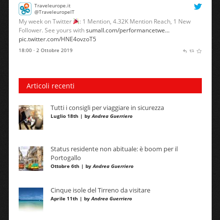
Traveleurope.it
@TraveleuropeIT
My week on Twitter
: 1 Mention, 4.32K Mention Reach, 1 New
Follower. See yours with
sumall.com/performancetwe…
pic.twitter.com/HNE4ovzoT5
18:00 · 2 Ottobre 2019
Articoli recenti
Tutti i consigli per viaggiare in sicurezza
Luglio 18th | by
Andrea Guerriero
Status residente non abituale: è boom per il
Portogallo
Ottobre 6th | by
Andrea Guerriero
Cinque isole del Tirreno da visitare
Aprile 11th | by
Andrea Guerriero