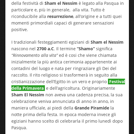
della festività di
Sham el Nessim
è legato alla Pasqua in
particolare e, più in generale, alla vita. Tutto è
riconducibile alla
resurrezione
, all’origine e a tutti quei
momenti primordiali capaci di generare sensazioni
positive.
I tradizionali festeggiamenti egiziani di
Sham el Nessim
nascono nel
2700 a.C
. Il termine
“Shamo”
significa
“Rinnovamento alla vita”
ed è cosi che viene chiamata
inizialmente la più antica cerimonia appartenente ai
contadini del luogo e nata per ringraziare gli Dei del
raccolto. Il rito religioso si trasformerà in seguito alla
cristianizzazione dell’Egitto in un vero e proprio
Festival
della Primavera
e dell’agricoltura. Originariamente
Sham El Nessim
non aveva una cadenza precisa, la sua
celebrazione veniva annunciata di anno in anno, in
maniera ufficiale, ai piedi della
Grande Piramide
la
notte prima della festa. In epoca moderna invece gli
egiziani hanno scelto di celebrarla il primo lunedì dopo
Pasqua.