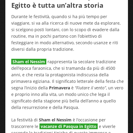
Egitto è tutta un’altra storia
Durante le festività, quando si ha più tempo per
viaggiare, si va alla ricerca di nuove mete da esplorare,
si scelgono posti lontani, con lo scopo di evadere dalla
routine, ma in pochi partono con l’obiettivo di
festeggiare in modo alternativo, secondo usanze e riti
diversi dalla propria tradizione.
Sham el Nessim
rappresenta la secolare tradizione
dell’epoca faraonica, che si tramanda da più di 4500
anni, e che resta la protagonista indiscussa della
primavera egiziana. Il significato letterale della festa che
segna l’inizio della
Primavera
è
“Fiutare il vento”
, un vero
e proprio inno alla vita, un modo unico che lega il
significato della stagione più bella dell’anno a quello
della resurrezione e della Pasqua.
La festività di
Sham el Nessim
è l’occasione per
trascorrere le
vacanze di Pasqua in
Egitto
e viverle
secondo le tradizioni tipiche di questo immenso e