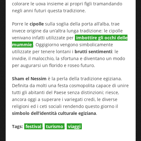
colorare le uova insieme ai propri figli tramandando
negli anni futuri questa tradizione.
Porre le
cipolle
sulla soglia della porta all’alba, trae
invece origine da un’altra lunga tradizione: le cipolle
venivano infatti utilizzate per
imbottire gli
occhi delle
mummie
. Oggigiorno vengono simbolicamente
utilizzate per tenere lontani i
brutti sentimenti
: le
invidie, il malocchio, la sfortuna e diventano un modo
per augurarsi un florido e roseo futuro.
Sham el Nessim
è la perla della tradizione egiziana.
Definita da molti una festa cosmopolita capace di unire
tutti gli abitanti del Paese senza distinzioni; riesce,
ancora oggi a superare i variegati credi, le diverse
religioni ed i ceti sociali rendendo questo giorno il
simbolo dell’identità culturale egiziana
.
Tags:
festival
,
turismo
,
viaggi