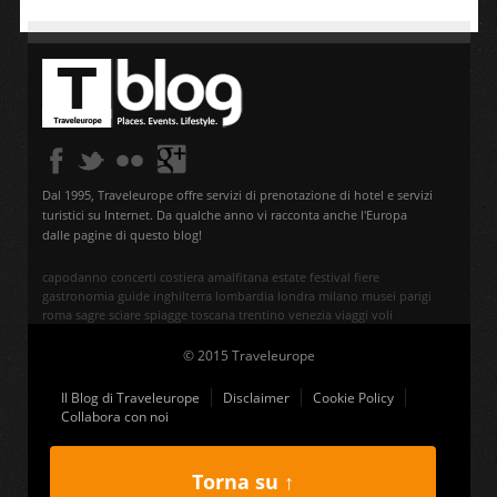
Dal 1995, Traveleurope offre servizi di prenotazione di hotel e servizi
turistici su Internet. Da qualche anno vi racconta anche l'Europa
dalle pagine di questo blog!
capodanno
concerti
costiera amalfitana
estate
festival
fiere
gastronomia
guide
inghilterra
lombardia
londra
milano
musei
parigi
roma
sagre
sciare
spiagge
toscana
trentino
venezia
viaggi
voli
© 2015 Traveleurope
Il Blog di Traveleurope
Disclaimer
Cookie Policy
Collabora con noi
Torna su ↑