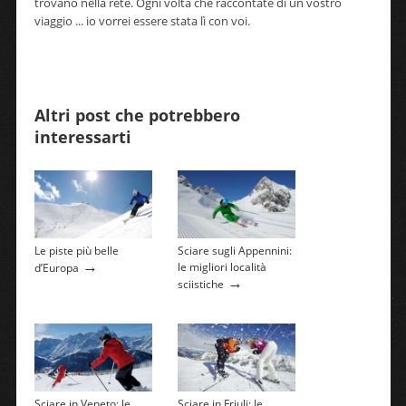
trovano nella rete. Ogni volta che raccontate di un vostro
viaggio ... io vorrei essere stata lì con voi.
Altri post che potrebbero
interessarti
Le piste più belle
Sciare sugli Appennini:
→
le migliori località
d’Europa
→
sciistiche
Sciare in Veneto: le
Sciare in Friuli: le