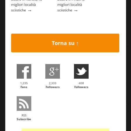
migliori località
migliori località
→
→
sciistiche
sciistiche
Torna su ↑
1,235
2,333
408
Fans
Followers
Followers
RSS
Subscribe