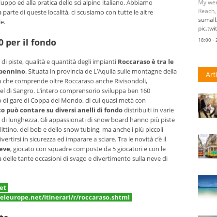
luppo ed alla pratica dello sci alpino italiano. Abbiamo
My wee
Reach,
parte di queste località, ci scusiamo con tutte le altre
sumal
e.
pic.tw
0 per il fondo
18:00 ·
i piste, qualità e quantità degli impianti
Roccaraso è tra le
Appennino
. Situata in provincia de L’Aquila sulle montagne della
Art
gro che comprende oltre Roccaraso anche Rivisondoli,
el di Sangro. L’intero comprensorio sviluppa ben 160
ro di gare di Coppa del Mondo, di cui quasi metà con
co può contare su diversi anelli di fondo
distribuiti in varie
ri di lunghezza. Gli appassionati di snow board hanno più piste
littino, del bob e dello snow tubing, ma anche i più piccoli
rtirsi in sicurezza ed imparare a sciare. Tra le novità c’è il
neve
, giocato con squadre composte da 5 giocatori e con le
 delle tante occasioni di svago e divertimento sulla neve di
et
leurope.net/itinerari/r/roccaraso.shtml