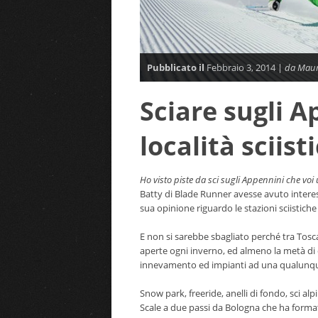
Pubblicato il
Febbraio 3, 2014 |
da Mauri
Sciare sugli A
località sciist
Ho visto piste da sci sugli Appennini che v
Batty di Blade Runner avesse avuto intere
sua opinione riguardo le stazioni sciistiche 
E non si sarebbe sbagliato perché tra Toscan
aperte ogni inverno, ed almeno la metà di
innevamento ed impianti ad una qualunque
Snow park, freeride, anelli di fondo, sci alp
Scale a due passi da Bologna che ha format