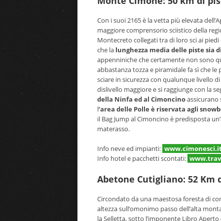
Monte Cimone: 50 km di pis
Con i suoi 2165 è la vetta più elevata dell’
maggiore comprensorio sciistico della reg
Montecreto collegati tra di loro sci ai piedi
che la
lunghezza media delle piste sia di
appenniniche che certamente non sono quel
abbastanza tozza e piramidale fa sì che le 
sciare in sicurezza con qualunque livello d
dislivello maggiore e si raggiunge con la 
della Ninfa ed al Cimoncino
assicurano s
l
‘area delle Polle è riservata agli snow
il Bag Jump al Cimoncino è predisposta un’
materasso.
Info neve ed impianti:
www.cimonesci.i
Info hotel e pacchetti scontati:
www.trave
Abetone Cutigliano: 52 Km di
Circondato da una maestosa foresta di coni
altezza sull’omonimo passo dell’alta monta
la Selletta, sotto l’imponente Libro Aperto