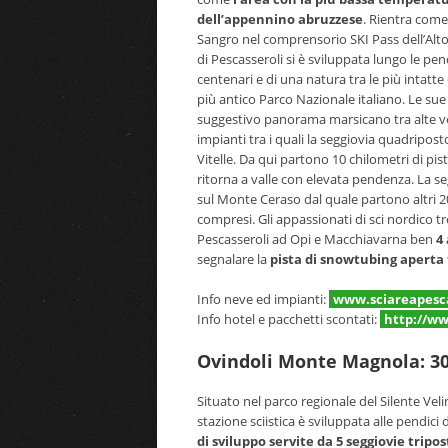
dell’appennino abruzzese
. Rientra come
Sangro nel comprensorio SKI Pass dell’Alto 
di Pescasseroli si è sviluppata lungo le pend
centenari e di una natura tra le più intatt
più antico Parco Nazionale italiano. Le sue
suggestivo panorama marsicano tra alte vett
impianti tra i quali la seggiovia quadripo
Vitelle. Da qui partono 10 chilometri di pist
ritorna a valle con elevata pendenza. La seg
sul Monte Ceraso dal quale partono altri 20
compresi. Gli appassionati di sci nordico t
Pescasseroli ad Opi e Macchiavarna ben
4 
segnalare la
pista di snowtubing aperta 
Info neve ed impianti:
www.sciareapescas
Info hotel e pacchetti scontati:
http://ww
Ovindoli Monte Magnola: 30
Situato nel parco regionale del Silente Veli
stazione sciistica è sviluppata alle pend
di sviluppo servite da 5 seggiovie tripo