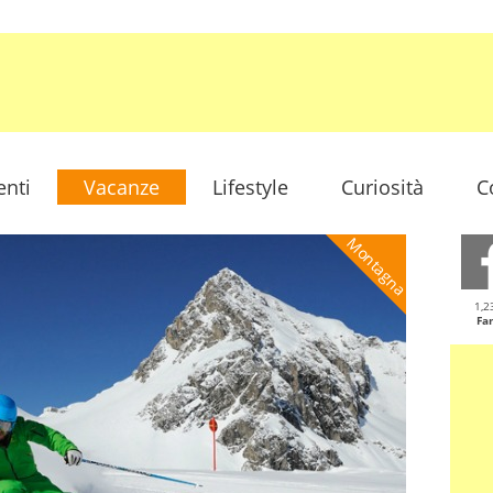
enti
Vacanze
Lifestyle
Curiosità
C
Montagna
1,2
Fa