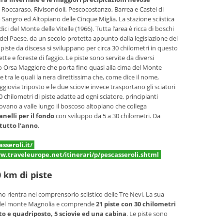
 Roccaraso, Rivisondoli, Pescocostanzo, Barrea e Castel di
Sangro ed Altopiano delle Cinque Miglia. La stazione sciistica
ici del Monte delle Vitelle (1966). Tutta l’area è ricca di boschi
e del Paese, da un secolo protetta appunto dalla legislazione del
 piste da discesa si sviluppano per circa 30 chilometri in questo
e e foreste di faggio. Le piste sono servite da diversi
sto Orsa Maggiore che porta fino quasi alla cima del Monte
e tra le quali la nera direttissima che, come dice il nome,
giovia triposto e le due sciovie invece trasportano gli sciatori
 chilometri di piste adatte ad ogni sciatore, principianti
rovano a valle lungo il boscoso altopiano che collega
anelli per il fondo
con sviluppo da 5 a 30 chilometri. Da
tutto l’anno
.
seroli.it/
w.traveleurope.net/itinerari/p/pescasseroli.shtml
 km di piste
no rientra nel comprensorio sciistico delle Tre Nevi. La sua
ici del monte Magnolia e comprende
21 piste con 30 chilometri
sto e quadriposto, 5 sciovie ed una cabina
. Le piste sono