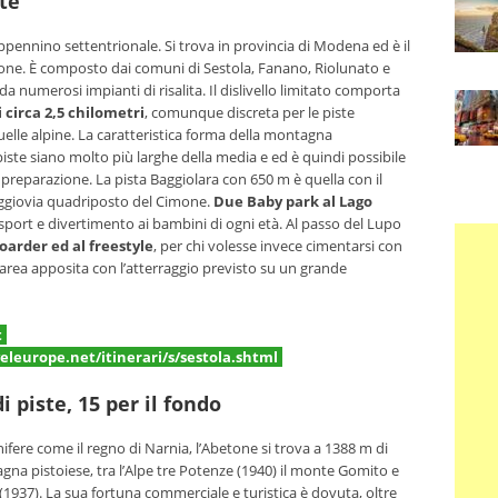
te
Appennino settentrionale. Si trova in provincia di Modena ed è il
ione. È composto dai comuni di Sestola, Fanano, Riolunato e
 da numerosi impianti di risalita. Il dislivello limitato comporta
 circa 2,5 chilometri
, comunque discreta per le piste
le alpine. La caratteristica forma della montagna
piste siano molto più larghe della media e ed è quindi possibile
i preparazione. La pista Baggiolara con 650 m è quella con il
seggiovia quadriposto del Cimone.
Due Baby park al Lago
port e divertimento ai bambini di ogni età. Al passo del Lupo
boarder ed al freestyle
, per chi volesse invece cimentarsi con
area apposita con l’atterraggio previsto su un grande
t
leurope.net/itinerari/s/sestola.shtml
 piste, 15 per il fondo
fere come il regno di Narnia, l’Abetone si trova a 1388 m di
gna pistoiese, tra l’Alpe tre Potenze (1940) il monte Gomito e
 (1937). La sua fortuna commerciale e turistica è dovuta, oltre