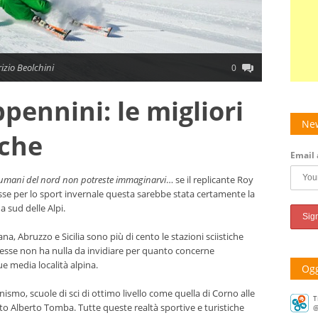
zio Beolchini
0
ppennini: le migliori
New
iche
Email 
oi umani del nord non potreste immaginarvi
… se il replicante Roy
sse per lo sport invernale questa sarebbe stata certamente la
a sud delle Alpi.
a, Abruzzo e Sicilia sono più di cento le stazioni sciistiche
 esse non ha nulla da invidiare per quanto concerne
 media località alpina.
Ogg
inismo, scuole di sci di ottimo livello come quella di Corno alle
T
o Alberto Tomba. Tutte queste realtà sportive e turistiche
@