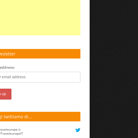
sletter
address:
i twittiamo di…
raveleurope.it
TraveleuropeIT