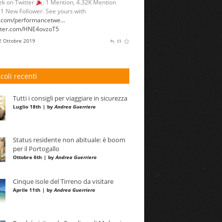
k on Twitter
: 1 Mention, 4.32K Mention
 1 New Follower. See yours with
l.com/performancetwe…
itter.com/HNE4ovzoT5
 2 Ottobre 2019
icoli recenti
Tutti i consigli per viaggiare in sicurezza
Luglio 18th | by
Andrea Guerriero
Status residente non abituale: è boom
per il Portogallo
Ottobre 6th | by
Andrea Guerriero
Cinque isole del Tirreno da visitare
Aprile 11th | by
Andrea Guerriero