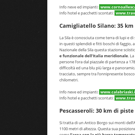
Info neve ed impianti:
www.cornoallesc
Info hotel e pacchetti scontati:
www.trave
Camigliatello Silano: 35 km 
La Sila è conosciuta come terra di lupi e di
in questi splendidi e fitti boschi di faggio,
Nazionale della Sila questa stazione sciistic
e funzionale dell’Italia meridionale
. L
persone l’ora dal piazzale di partenza a 17
difficoltà ed una blu più larga e panoramica
tracciato, sempre tra l’onnipresente bosco 
chilometri.
Info neve ed impianti:
www.calabriaski.i
Info hotel e pacchetti scontati:
www.trave
Pescasseroli: 30 km di piste
Si tratta di un Antico Borgo sui monti dell
1100 metri di altezza. Questa sua posizione
come
l’area con la più bassa temperatu