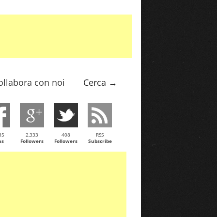
ollabora con noi
Cerca →
35
2,333
408
RSS
ns
Followers
Followers
Subscribe