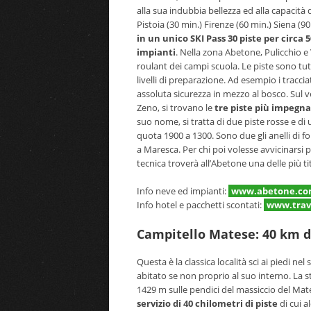
alla sua indubbia bellezza ed alla capacità de
Pistoia (30 min.) Firenze (60 min.) Siena (
in un unico SKI Pass 30 piste per circa 
impianti
. Nella zona Abetone, Pulicchio e V
roulant dei campi scuola. Le piste sono tutt
livelli di preparazione. Ad esempio i traccia
assoluta sicurezza in mezzo al bosco. Sul ve
Zeno, si trovano le
tre piste più impegna
suo nome, si tratta di due piste rosse e di
quota 1900 a 1300. Sono due gli anelli di f
a Maresca. Per chi poi volesse avvicinarsi 
tecnica troverà all’Abetone una delle più ti
Info neve ed impianti:
www.abetone.c
Info hotel e pacchetti scontati:
www.trave
Campitello Matese: 40 km d
Questa è la classica località sci ai piedi ne
abitato se non proprio al suo interno. La sta
1429 m sulle pendici del massiccio del Mat
servizio di 40 chilometri di piste
di cui a