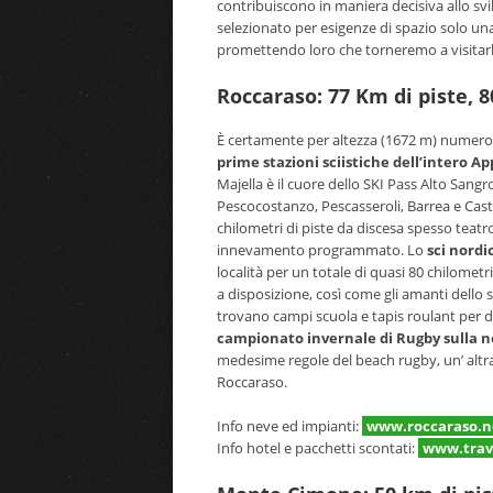
contribuiscono in maniera decisiva allo svi
selezionato per esigenze di spazio solo una 
promettendo loro che torneremo a visitarl
Roccaraso: 77 Km di piste, 8
È certamente per altezza (1672 m) numero d
prime stazioni sciistiche dell’intero 
Majella è il cuore dello SKI Pass Alto San
Pescocostanzo, Pescasseroli, Barrea e Cast
chilometri di piste da discesa spesso teat
innevamento programmato. Lo
sci nordi
località per un totale di quasi 80 chilomet
a disposizione, così come gli amanti dello s
trovano campi scuola e tapis roulant per dive
campionato invernale di Rugby sulla 
medesime regole del beach rugby, un’ altra
Roccaraso.
Info neve ed impianti:
www.roccaraso.n
Info hotel e pacchetti scontati:
www.trave