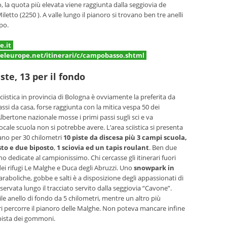
o, la quota più elevata viene raggiunta dalla seggiovia de
etto (2250 ). A valle lungo il pianoro si trovano ben tre anelli
ppo.
e.it
eleurope.net/itinerari/c/campobasso.shtml
ste, 13 per il fondo
ciistica in provincia di Bologna è ovviamente la preferita da
si da casa, forse raggiunta con la mitica vespa 50 dei
lbertone nazionale mosse i primi passi sugli sci e va
ocale scuola non si potrebbe avere. L’area sciistica si presenta
ano per 30 chilometri
10 piste da discesa più 3 campi scuola,
sto e due biposto
,
1 sciovia ed un tapis roulant
. Ben due
ono dedicate al campionissimo. Chi cercasse gli itinerari fuori
 dei rifugi Le Malghe e Duca degli Abruzzi. Uno
snowpark in
araboliche, gobbe e salti è a disposizione degli appassionati di
rvata lungo il tracciato servito dalla seggiovia “Cavone”.
ile anello di fondo da 5 chilometri, mentre un altro più
ri percorre il pianoro delle Malghe. Non poteva mancare infine
 pista dei gommoni.