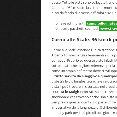
paese. Tutte le piste sono collegate tra lor
Caprio a 1950 m sotto la vetta del monte Mil
di sci da fondo di diversa difficoltà e svilu
Info neve ed impianti:
campitello-mates
Info hotel e pacchetti scontati:
www.trav
Corno alle Scale: 36 km di pi
Corno alle Scale, essendo l’unica stazione s
Alberto Tomba per gli allenamenti a due pas
Lunapop. Proprio su queste piste infatti l’A
sottolineato che migliore referenza per la l
come un ampio anfiteatro dove si svilupp
il tutto servito da 4 seggiovie quadripo
piste tra le più lunghe, tecniche e veloci s
pista li può trovare in sicurezza nei pressi
località le Malghe
con rail, spine, curve p
snowboard che trovano anche una pista rise
Sempre da questa località si diparte un fac
impegnativo della lunghezza di 8 chilomet
un baby park per i più piccoli con giochi e