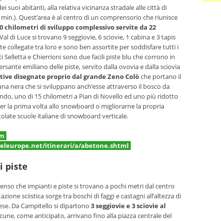
i suoi abitanti, alla relativa vicinanza stradale alle città di
90 min.). Quest’area è al centro di un comprensorio che riunisce
50 chilometri di sviluppo complessivo servite da 22
al di Luce si trovano 9 seggiovie, 6 sciovie, 1 cabina e 3 tapis
e collegate tra loro e sono ben assortite per soddisfare tutti i
ti Selletta e Chierrioni sono due facili piste blu che corrono in
rsante emiliano delle piste, servito dalla ovovia e dalla sciovia
tive disegnate proprio dal grande Zeno Colò
che portano il
 una nera che si sviluppano anch’esse attraverso il bosco da
ondo, uno di 15 chilometri a Pian di Novello ed uno più ridotto
per la prima volta allo snowboard o migliorarne la propria
tolate scuole italiane di snowboard verticale.
om
leurope.net/itinerari/a/abetone.shtml
i piste
l senso che impianti e piste si trovano a pochi metri dal centro
zione sciistica sorge tra boschi di faggi e castagni all’altezza di
ese. Da Campitello si dipartono
3 seggiovie e 3 sciovie al
lcune, come anticipato, arrivano fino alla piazza centrale del