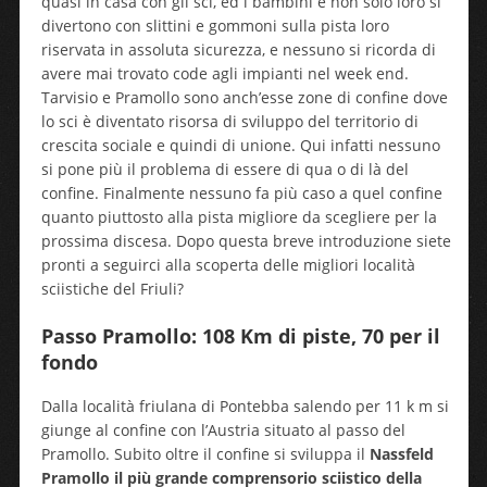
quasi in casa con gli sci, ed i bambini e non solo loro si
divertono con slittini e gommoni sulla pista loro
riservata in assoluta sicurezza, e nessuno si ricorda di
avere mai trovato code agli impianti nel week end.
Tarvisio e Pramollo sono anch’esse zone di confine dove
lo sci è diventato risorsa di sviluppo del territorio di
crescita sociale e quindi di unione. Qui infatti nessuno
si pone più il problema di essere di qua o di là del
confine. Finalmente nessuno fa più caso a quel confine
quanto piuttosto alla pista migliore da scegliere per la
prossima discesa. Dopo questa breve introduzione siete
pronti a seguirci alla scoperta delle migliori località
sciistiche del Friuli?
Passo Pramollo: 108 Km di piste, 70 per il
fondo
Dalla località friulana di Pontebba salendo per 11 k m si
giunge al confine con l’Austria situato al passo del
Pramollo. Subito oltre il confine si sviluppa il
Nassfeld
Pramollo il più grande comprensorio sciistico della