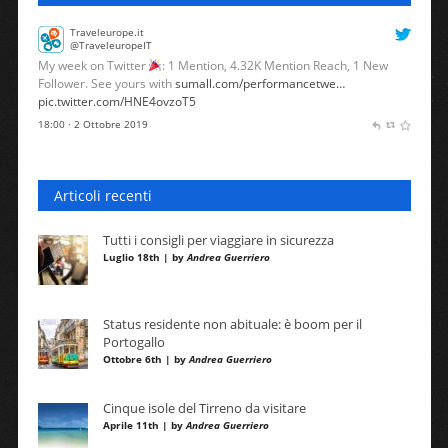
Traveleurope.it
@TraveleuropeIT
My week on Twitter
: 1 Mention, 4.32K Mention Reach, 1 New
Follower. See yours with
sumall.com/performancetwe…
pic.twitter.com/HNE4ovzoT5
18:00 · 2 Ottobre 2019
Articoli recenti
Tutti i consigli per viaggiare in sicurezza
Luglio 18th | by
Andrea Guerriero
Status residente non abituale: è boom per il
Portogallo
Ottobre 6th | by
Andrea Guerriero
Cinque isole del Tirreno da visitare
Aprile 11th | by
Andrea Guerriero