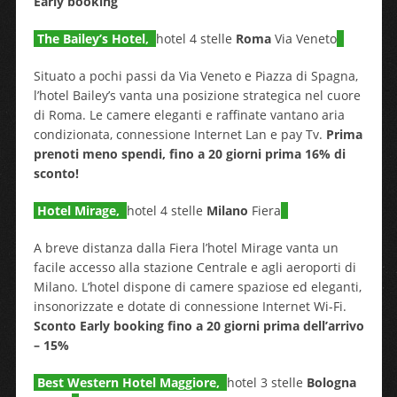
Early booking
The Bailey’s Hotel,
hotel 4 stelle
Roma
Via Veneto
Situato a pochi passi da Via Veneto e Piazza di Spagna,
l’hotel Bailey’s vanta una posizione strategica nel cuore
di Roma. Le camere eleganti e raffinate vantano aria
condizionata, connessione Internet Lan e pay Tv.
Prima
prenoti meno spendi, fino a 20 giorni prima 16% di
sconto!
Hotel Mirage,
hotel 4 stelle
Milano
Fiera
A breve distanza dalla Fiera l’hotel Mirage vanta un
facile accesso alla stazione Centrale e agli aeroporti di
Milano. L’hotel dispone di camere spaziose ed eleganti,
insonorizzate e dotate di connessione Internet Wi-Fi.
Sconto Early booking fino a 20 giorni prima dell’arrivo
– 15%
Best Western Hotel Maggiore,
hotel 3 stelle
Bologna