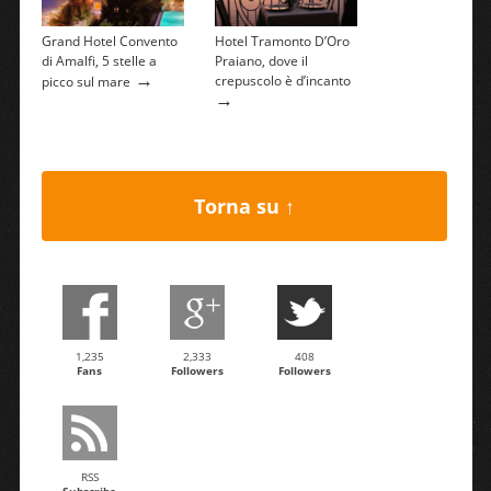
Grand Hotel Convento
Hotel Tramonto D’Oro
di Amalfi, 5 stelle a
Praiano, dove il
→
crepuscolo è d’incanto
picco sul mare
→
Torna su ↑
1,235
2,333
408
Fans
Followers
Followers
RSS