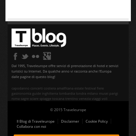
Dal 1995, Traveleurope offre servizi di prenotazione di hotel e servizi
turistici su Internet. Da qualche anno vi racconta anche l'Europa
dalle pagine di questo blog!
capodanno
concerti
costiera amalfitana
estate
festival
fiere
gastronomia
guide
inghilterra
lombardia
londra
milano
musei
parigi
roma
sagre
sciare
spiagge
toscana
trentino
venezia
viaggi
voli
© 2015 Traveleurope
Il Blog di Traveleurope
Disclaimer
Cookie Policy
Collabora con noi