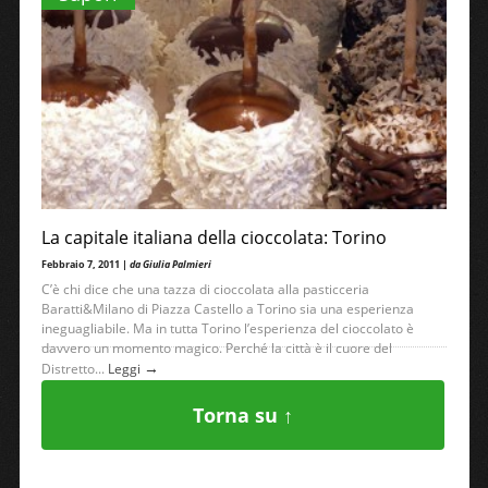
La capitale italiana della cioccolata: Torino
Febbraio 7, 2011 |
da Giulia Palmieri
C’è chi dice che una tazza di cioccolata alla pasticceria
Baratti&Milano di Piazza Castello a Torino sia una esperienza
ineguagliabile. Ma in tutta Torino l’esperienza del cioccolato è
davvero un momento magico. Perché la città è il cuore del
→
Distretto...
Leggi
Torna su ↑