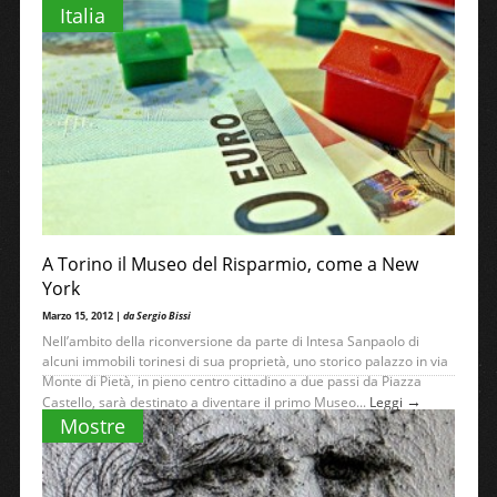
Italia
A Torino il Museo del Risparmio, come a New
York
Marzo 15, 2012 |
da Sergio Bissi
Nell’ambito della riconversione da parte di Intesa Sanpaolo di
alcuni immobili torinesi di sua proprietà, uno storico palazzo in via
Monte di Pietà, in pieno centro cittadino a due passi da Piazza
→
Castello, sarà destinato a diventare il primo Museo...
Leggi
Mostre