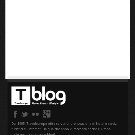
Dal 1995, Traveleurope offre servizi di prenotazione di hotel e servizi
turistici su Internet. Da qualche anno vi racconta anche l'Europa
dalle pagine di questo blog!