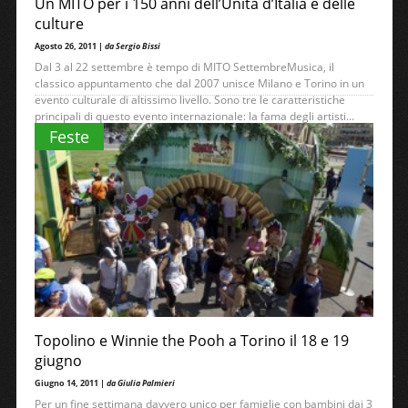
Un MITO per i 150 anni dell’Unità d’Italia e delle
culture
Agosto 26, 2011 |
da Sergio Bissi
Dal 3 al 22 settembre è tempo di MITO SettembreMusica, il
classico appuntamento che dal 2007 unisce Milano e Torino in un
evento culturale di altissimo livello. Sono tre le caratteristiche
principali di questo evento internazionale: la fama degli artisti...
→
Leggi
Feste
Topolino e Winnie the Pooh a Torino il 18 e 19
giugno
Giugno 14, 2011 |
da Giulia Palmieri
Per un fine settimana davvero unico per famiglie con bambini dai 3