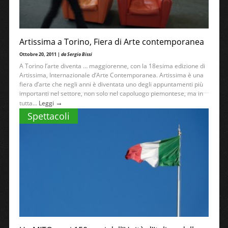
Artissima a Torino, Fiera di Arte contemporanea
Ottobre 20, 2011 |
da Sergio Bissi
A Torino l’arte diventa … maggiorenne, con la 18esima edizione di
Artissima, Internazionale d’Arte Contemporanea. Artissima è una
fiera d’arte che negli anni è diventata uno degli appuntamenti più
importanti nel settore, non solo nel capoluogo piemontese, ma in
→
tutta...
Leggi
Spettacoli