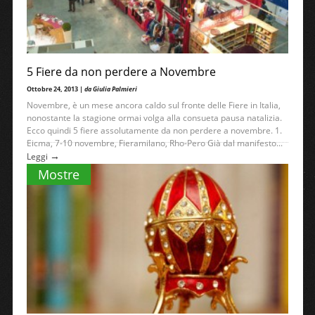
5 Fiere da non perdere a Novembre
Ottobre 24, 2013 |
da Giulia Palmieri
Novembre, è un mese ancora caldo sul fronte delle Fiere in Italia,
nonostante la stagione ormai volga alla consueta pausa natalizia.
Ecco quindi 5 fiere assolutamente da non perdere a novembre. 1.
Eicma, 7-10 novembre, Fieramilano, Rho-Pero Già dal manifesto...
→
Leggi
Mostre