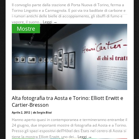
Il convoglio parte dalla stazione di Porta Nuova di Torino, ferma a
Torino Lingotto e a Carmagnola. E poi via tra badilate di carbone e
i rumori antichi delle bielle di accoppiamento, gli sbuffi di fumo e
→
vapore, il suono...
Leggi
Mostre
Alta fotografia tra Aosta e Torino: Elliott Erwitt e
Cartier-Bresson
Aprile 2, 2012 |
da Sergio Bissi
Hanno aperto quasi in contemporanea e termineranno entrambe il
24 giugno, due importanti mostre di fotografia ad Aosta e a Torino.
Presso gli spazi espositivi dell’Hôtel des États nel centro di Aosta si
→
tiene la mostra Elliott Erwitt, uno dei...
Leggi