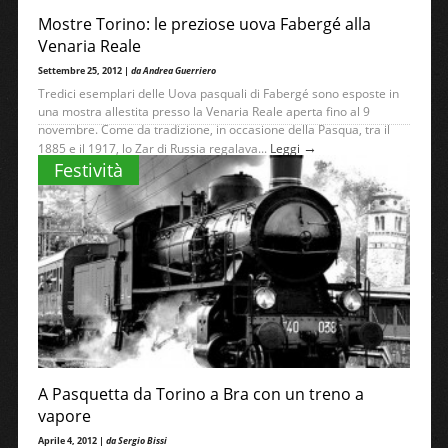
Mostre Torino: le preziose uova Fabergé alla
Venaria Reale
Settembre 25, 2012 |
da Andrea Guerriero
Tredici esemplari delle Uova pasquali di Fabergé sono esposte in
una mostra allestita presso la Venaria Reale aperta fino al 9
novembre. Come da tradizione, in occasione della Pasqua, tra il
→
1885 e il 1917, lo Zar di Russia regalava...
Leggi
Festività
A Pasquetta da Torino a Bra con un treno a
vapore
Aprile 4, 2012 |
da Sergio Bissi