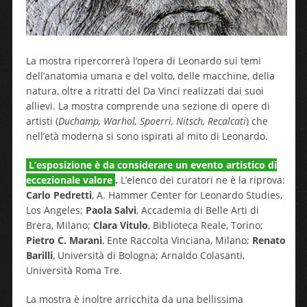
La mostra ripercorrerà l’opera di Leonardo sui temi
dell’anatomia umana e del volto, delle macchine, della
natura, oltre a ritratti del Da Vinci realizzati dai suoi
allievi. La mostra comprende una sezione di opere di
artisti (
Duchamp, Warhol, Spoerri, Nitsch, Recalcati
) che
nell’età moderna si sono ispirati al mito di Leonardo.
L’esposizione è da considerare un evento artistico di
eccezionale valore
.
L’elenco dei curatori ne è la riprova:
Carlo Pedretti
, A. Hammer Center for Leonardo Studies,
Los Angeles;
Paola Salvi
, Accademia di Belle Arti di
Brera, Milano;
Clara Vitulo
, Biblioteca Reale, Torino;
Pietro C. Marani
, Ente Raccolta Vinciana, Milano;
Renato
Barilli
, Università di Bologna; Arnaldo Colasanti,
Università Roma Tre.
La mostra è inoltre arricchita da una bellissima