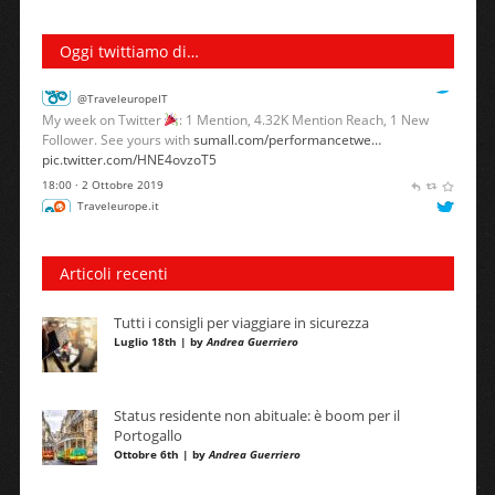
Traveleurope.it
@TraveleuropeIT
Oggi twittiamo di…
My week on Twitter
: 1 Mention, 4.32K Mention Reach, 1 New
Follower. See yours with
sumall.com/performancetwe…
pic.twitter.com/HNE4ovzoT5
18:00 · 2 Ottobre 2019
Traveleurope.it
@TraveleuropeIT
My week on Twitter
: 1 Mention, 1.95K Mention Reach. See yours
with
sumall.com/performancetwe…
pic.twitter.com/bawm3cUQjm
18:00 · 11 Settembre 2019
Articoli recenti
Tutti i consigli per viaggiare in sicurezza
Luglio 18th | by
Andrea Guerriero
Status residente non abituale: è boom per il
Portogallo
Ottobre 6th | by
Andrea Guerriero