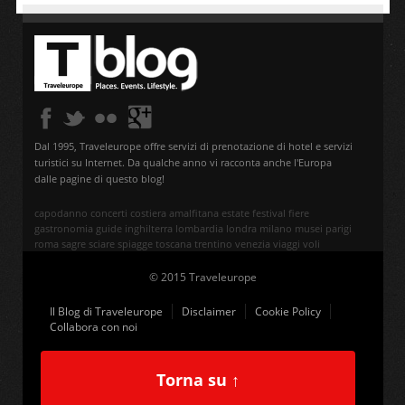
Dal 1995, Traveleurope offre servizi di prenotazione di hotel e servizi
turistici su Internet. Da qualche anno vi racconta anche l'Europa
dalle pagine di questo blog!
capodanno
concerti
costiera amalfitana
estate
festival
fiere
gastronomia
guide
inghilterra
lombardia
londra
milano
musei
parigi
roma
sagre
sciare
spiagge
toscana
trentino
venezia
viaggi
voli
© 2015 Traveleurope
Il Blog di Traveleurope
Disclaimer
Cookie Policy
Collabora con noi
Torna su ↑