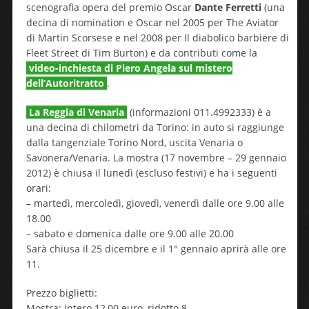
scenografia opera del premio Oscar
Dante Ferretti
(una
decina di nomination e Oscar nel 2005 per The Aviator
di Martin Scorsese e nel 2008 per Il diabolico barbiere di
Fleet Street di Tim Burton) e da contributi come la
video-inchiesta di Piero Angela sul mistero
dell’Autoritratto
.
La Reggia di Venaria
(informazioni 011.4992333) è a
una decina di chilometri da Torino: in auto si raggiunge
dalla tangenziale Torino Nord, uscita Venaria o
Savonera/Venaria. La mostra (17 novembre – 29 gennaio
2012) è chiusa il lunedì (escluso festivi) e ha i seguenti
orari:
– martedì, mercoledì, giovedì, venerdì dalle ore 9.00 alle
18.00
– sabato e domenica dalle ore 9.00 alle 20.00
Sarà chiusa il 25 dicembre e il 1° gennaio aprirà alle ore
11.
Prezzo biglietti:
Mostra: intero 12,00 euro, ridotto 8.