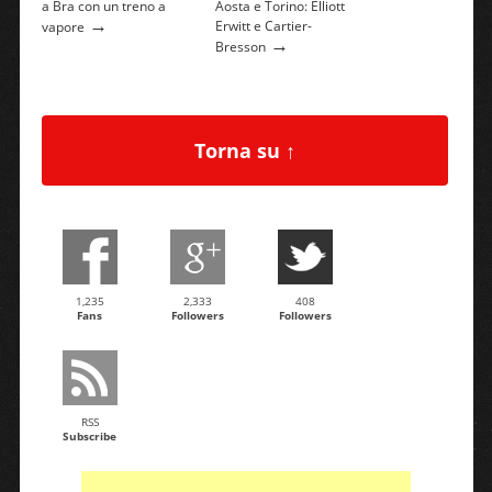
a Bra con un treno a
Aosta e Torino: Elliott
→
Erwitt e Cartier-
vapore
→
Bresson
Torna su ↑
1,235
2,333
408
Fans
Followers
Followers
RSS
Subscribe