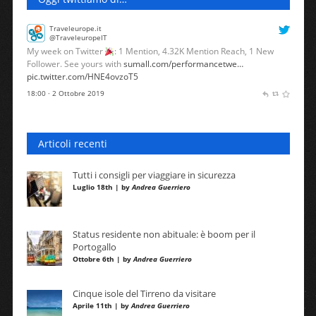
Traveleurope.it
@TraveleuropeIT
My week on Twitter
: 1 Mention, 4.32K Mention Reach, 1 New
Follower. See yours with
sumall.com/performancetwe…
pic.twitter.com/HNE4ovzoT5
18:00 · 2 Ottobre 2019
Articoli recenti
Tutti i consigli per viaggiare in sicurezza
Luglio 18th | by
Andrea Guerriero
Status residente non abituale: è boom per il
Portogallo
Ottobre 6th | by
Andrea Guerriero
Cinque isole del Tirreno da visitare
Aprile 11th | by
Andrea Guerriero