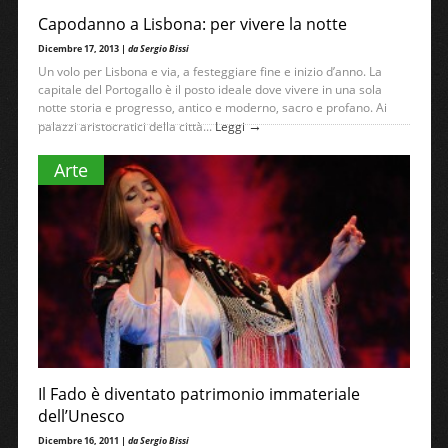
Capodanno a Lisbona: per vivere la notte
Dicembre 17, 2013 |
da Sergio Bissi
Un volo per Lisbona e via, a festeggiare fine e inizio d’anno. La
capitale del Portogallo è il posto ideale dove vivere in una sola
notte storia e progresso, antico e moderno, sacro e profano. Ai
→
palazzi aristocratici della città...
Leggi
Arte
Il Fado è diventato patrimonio immateriale
dell’Unesco
Dicembre 16, 2011 |
da Sergio Bissi