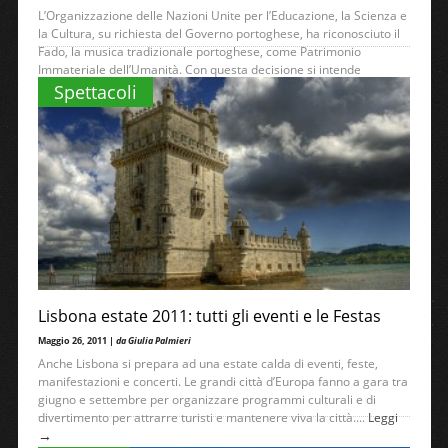
L’Organizzazione delle Nazioni Unite per l’Educazione, la Scienza e
la Cultura, su richiesta del Governo portoghese, ha riconosciuto il
Fado, la musica tradizionale portoghese, come Patrimonio
Immateriale dell’Umanità. Con questa decisione si intende
→
“salvaguardare gli elementi e le espressioni del...
Leggi
Spettacoli
Lisbona estate 2011: tutti gli eventi e le Festas
Maggio 26, 2011 |
da Giulia Palmieri
Anche Lisbona si prepara ad una estate calda di eventi, feste,
manifestazioni e concerti. Le grandi città d’Europa fanno a gara tra
giugno e settembre per organizzare programmi culturali e di
divertimento per attrarre turisti e mantenere viva la città....
Leggi
→