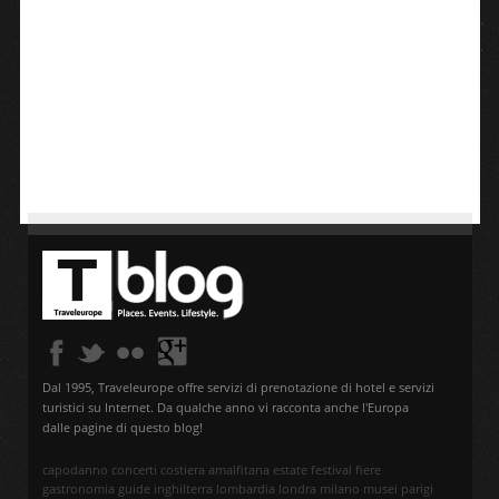
Dal 1995, Traveleurope offre servizi di prenotazione di hotel e servizi
turistici su Internet. Da qualche anno vi racconta anche l'Europa
dalle pagine di questo blog!
capodanno
concerti
costiera amalfitana
estate
festival
fiere
gastronomia
guide
inghilterra
lombardia
londra
milano
musei
parigi