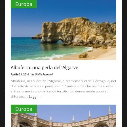
Europa
Albufeira: una perla dell’Algarve
Aprile 21, 2010 |
da Giulia Palmieri
Albufeira, nel cuore dell’Algarve, all’estremo sud del Portogallo, nel
distretto di Faro, è un paesino di 17 mila anime che nei mesi estivi
si trasforma in uno dei centri turistici più densamente popolati
→
d’Europa....
Leggi
Europa