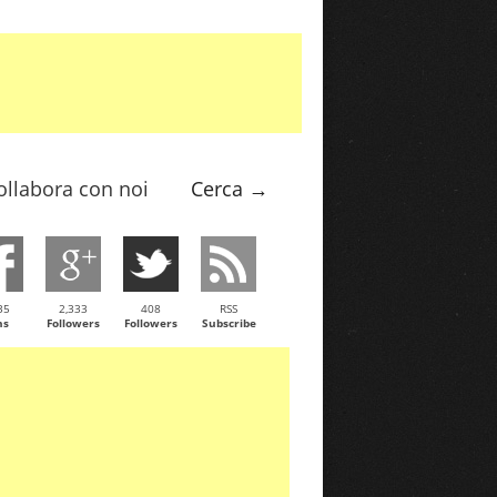
ollabora con noi
Cerca →
35
2,333
408
RSS
ns
Followers
Followers
Subscribe