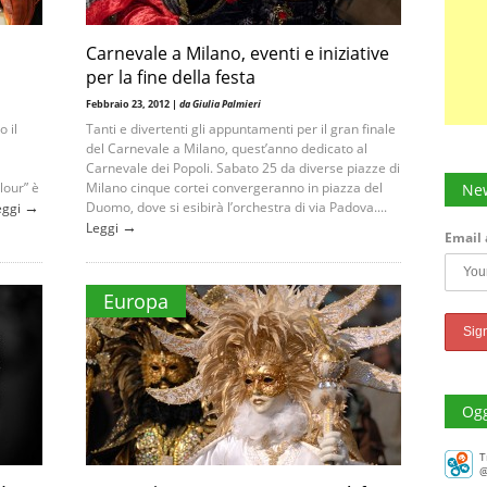
Carnevale a Milano, eventi e iniziative
per la fine della festa
Febbraio 23, 2012 |
da Giulia Palmieri
 il
Tanti e divertenti gli appuntamenti per il gran finale
del Carnevale a Milano, quest’anno dedicato al
Carnevale dei Popoli. Sabato 25 da diverse piazze di
olour” è
Milano cinque cortei convergeranno in piazza del
New
→
Duomo, dove si esibirà l’orchestra di via Padova....
eggi
→
Leggi
Email 
Europa
Ogg
T
@