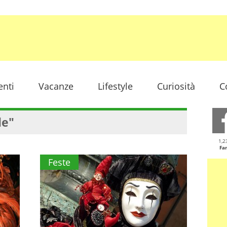
enti
Vacanze
Lifestyle
Curiosità
C
le"
1,2
Fa
Feste