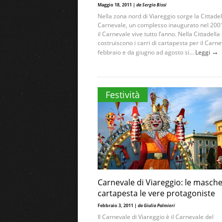
Maggio 18, 2011 |
da Sergio Bissi
Nella zona nord di Viareggio sorge la Cittadel
Carnevale, un complesso inaugurato nel 200
il Carnevale vive tutto l’anno. Nella Cittadella 
costruiscono i carri di cartapesta per il Carne
→
febbraio e da giugno ad agosto si...
Leggi
Festività
Carnevale di Viareggio: le masche
cartapesta le vere protagoniste
Febbraio 3, 2011 |
da Giulia Palmieri
Il Carnevale di Viareggio è il Carnevale del