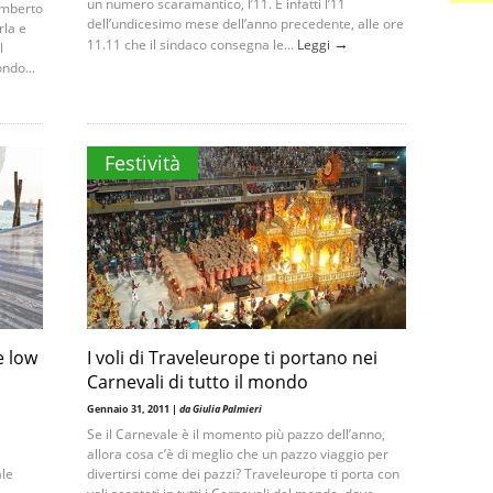
un numero scaramantico, l’11. È infatti l’11
Umberto
dell’undicesimo mese dell’anno precedente, alle ore
rla e
→
11.11 che il sindaco consegna le...
Leggi
l
ndo...
Festività
e low
I voli di Traveleurope ti portano nei
Carnevali di tutto il mondo
Gennaio 31, 2011 |
da Giulia Palmieri
i
Se il Carnevale è il momento più pazzo dell’anno,
allora cosa c’è di meglio che un pazzo viaggio per
ale
divertirsi come dei pazzi? Traveleurope ti porta con