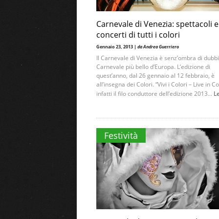
Carnevale di Venezia: spettacoli e
concerti di tutti i colori
Gennaio 23, 2013 |
da Andrea Guerriero
Il Carnevale di Venezia è senz’ombra di dubbio
Carnevale più bello d’Europa. L’edizione di
quest’anno, dal 26 gennaio al 12 febbraio, è
all’insegna dei Colori. “Vivi i Colori – Live in C
infatti il filo conduttore dell’edizione 2013...
L
Festività