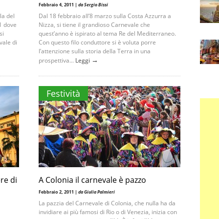
Febbraio 4, 2011 |
da Sergio Bissi
la del
Dal 18 febbraio all’8 marzo sulla Costa Azzurra a
1 dove
Nizza, si tiene il grandioso Carnevale che
si
quest’anno è ispirato al tema Re del Mediterraneo.
vale di
Con questo filo conduttore si è voluta porre
l’attenzione sulla storia della Terra in una
→
prospettiva...
Leggi
Festività
re di
A Colonia il carnevale è pazzo
Febbraio 2, 2011 |
da Giulia Palmieri
La pazzia del Carnevale di Colonia, che nulla ha da
invidiare ai più famosi di Rio o di Venezia, inizia con