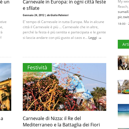
 è un
Carnevale in Europa: in ogni città feste
My wee
Reach,
e sfilate
sumal
Gennaio 24, 2012 |
da Giulia Palmieri
pic.tw
otive
E’ tempo di Carnevale in tutta Europa. Ma in alcune
18:00 ·
e,
città il Carnevale è più … Carnevale che in altre,
rà
perché la festa è più sentita e partecipata e le gente
→
l
si lascia andare con più gusto al caos e...
Leggi
Art
Festività
 a
Carnevale di Nizza: il Re del
Mediterraneo e la Battaglia dei Fiori