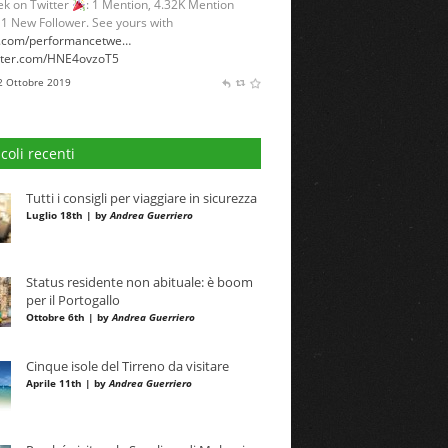
k on Twitter
: 1 Mention, 4.32K Mention
 1 New Follower. See yours with
l.com/performancetwe…
itter.com/HNE4ovzoT5
 2 Ottobre 2019
icoli recenti
Tutti i consigli per viaggiare in sicurezza
Luglio 18th | by
Andrea Guerriero
Status residente non abituale: è boom
per il Portogallo
Ottobre 6th | by
Andrea Guerriero
Cinque isole del Tirreno da visitare
Aprile 11th | by
Andrea Guerriero