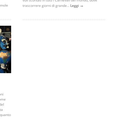
voli scontati in tutti i Carnevali del mondo, dove
→
amole
trascorrere giorni di grande...
Leggi
oni
come
del
ta
 quanto