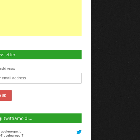
sletter
address:
i twittiamo di…
raveleurope.it
TraveleuropeIT