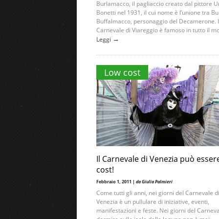
Burlamacco, il pagliaccio creato dal pittore 
Bonetti nel 1931, il cui nome è l’unione tra Bu
Buffalmacco, personaggio del Decamerone. I
Carnevale di Viareggio è famoso in tutto il mo
→
Leggi
Low cost
Il Carnevale di Venezia può esser
cost!
Febbraio 1, 2011 |
da Giulia Palmieri
Come tutti gli anni, nei giorni del Carnevale d
Venezia è un pullulare di iniziative, eventi,
manifestazioni e feste. Nei giorni del Carnev