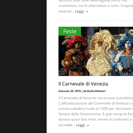
dormire sulle isole della laguna non è mai
economico, ma le alternative ci sono. Scopri
→
insieme...
Leggi
Feste
Il Carnevale di Venezia
Gennaio 20, 2010 |
da Giulia Palmieri
Il Carnevale di Venezia: tra eccessi e proibizi
L’ufficializzazione del Carnevale di Venezia 
evento cittadino risale al 1300 per decisione 
Senato della Serenissima. A quei tempi la fes
durava quasi due mesi: niente in confronto a
→
accadde...
Leggi