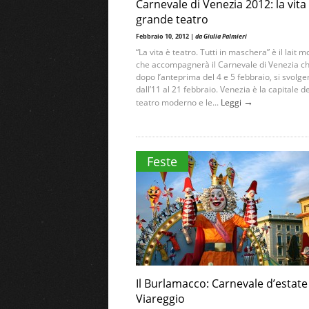
Carnevale di Venezia 2012: la vita
grande teatro
Febbraio 10, 2012 |
da Giulia Palmieri
“La vita è teatro. Tutti in maschera” è il lait m
che accompagnerà il Carnevale di Venezia ch
dopo l’anteprima del 4 e 5 febbraio, si svolge
dall’11 al 21 febbraio. Venezia è la capitale de
→
teatro moderno e le...
Leggi
Feste
Il Burlamacco: Carnevale d’estate
Viareggio