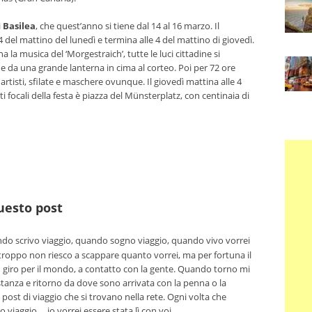
i
Basilea
, che quest’anno si tiene dal 14 al 16 marzo. Il
 4 del mattino del lunedì e termina alle 4 del mattino di giovedì.
ona la musica del ‘Morgestraich’, tutte le luci cittadine si
 da una grande lanterna in cima al corteo. Poi per 72 ore
 artisti, sfilate e maschere ovunque. Il giovedì mattina alle 4
ti focali della festa è piazza del Münsterplatz, con centinaia di
questo post
o scrivo viaggio, quando sogno viaggio, quando vivo vorrei
troppo non riesco a scappare quanto vorrei, ma per fortuna il
n giro per il mondo, a contatto con la gente. Quando torno mi
tanza e ritorno da dove sono arrivata con la penna o la
 post di viaggio che si trovano nella rete. Ogni volta che
viaggio ... io vorrei essere stata lì con voi.