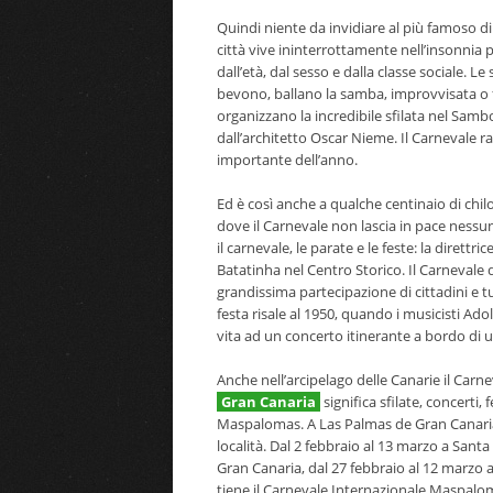
Quindi niente da invidiare al più famoso di t
città vive ininterrottamente nell’insonnia
dall’età, dal sesso e dalla classe sociale.
bevono, ballano la samba, improvvisata o fr
organizzano la incredibile sfilata nel Samb
dall’architetto Oscar Nieme. Il Carnevale ra
importante dell’anno.
Ed è così anche a qualche centinaio di chil
dove il Carnevale non lascia in pace nessun
il carnevale, le parate e le feste: la dirett
Batatinha nel Centro Storico. Il Carnevale d
grandissima partecipazione di cittadini e tur
festa risale al 1950, quando i musicisti 
vita ad un concerto itinerante a bordo di u
Anche nell’arcipelago delle Canarie il Carn
Gran Canaria
significa sfilate, concerti
Maspalomas. A Las Palmas de Gran Canaria 
località. Dal 2 febbraio al 13 marzo a Sant
Gran Canaria, dal 27 febbraio al 12 marzo a
tiene il Carnevale Internazionale Maspalo