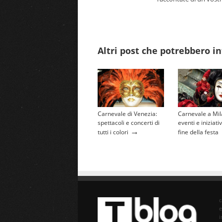
Altri post che potrebbero in
Carnevale di Venezia:
Carnevale a Mil
spettacoli e concerti di
eventi e iniziati
→
tutti i colori
fine della festa
e
i