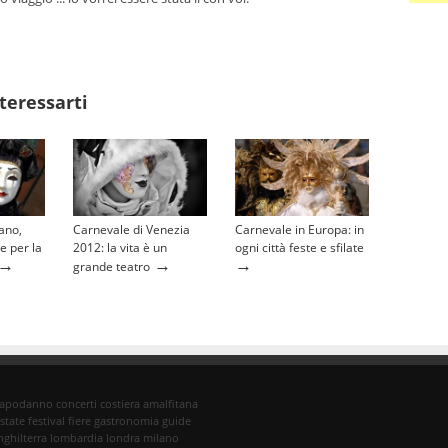
teressarti
ano,
Carnevale di Venezia
Carnevale in Europa: in
ve per la
2012: la vita è un
ogni città feste e sfilate
→
→
→
grande teatro
capodanno
concerti
costiera amalfitana
state
festival
fiere
gastronomia
guide
nghilterra
lombardia
londra
milano