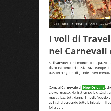
Pubblicato il
Gennaio 31, 2011 |
da Giul
I voli di Trav
nei Carnevali 
Se il
Carnevale
è il momento più pazzo dell
divertirsi come dei pazzi? Traveleurope ti
trascorrere giorni di grande divertimento.
Come al
Carnevale di
New Orleans
, ch
giovedì grasso. Nel frattempo la città si tra
musica jazz, tutti danno il meglio/peggio di
agli istinti perdendo tutte le inibizioni. I
follia pura.