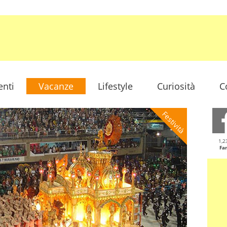
enti
Vacanze
Lifestyle
Curiosità
C
Festività
1,2
Fa