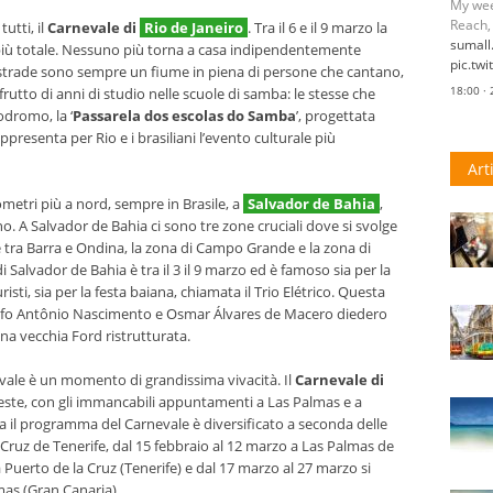
My wee
Reach,
utti, il
Carnevale di
Rio de Janeiro
. Tra il 6 e il 9 marzo la
sumal
 più totale. Nessuno più torna a casa indipendentemente
pic.tw
 Le strade sono sempre un fiume in piena di persone che cantano,
18:00 ·
utto di anni di studio nelle scuole di samba: le stesse che
odromo, la ‘
Passarela dos escolas do Samba
’, progettata
ppresenta per Rio e i brasiliani l’evento culturale più
Art
ometri più a nord, sempre in Brasile, a
Salvador de Bahia
,
o. A Salvador de Bahia ci sono tre zone cruciali dove si svolge
rice tra Barra e Ondina, la zona di Campo Grande e la zona di
i Salvador de Bahia è tra il 3 il 9 marzo ed è famoso sia per la
isti, sia per la festa baiana, chiamata il Trio Elétrico. Questa
Adolfo Antônio Nascimento e Osmar Álvares de Macero diedero
na vecchia Ford ristrutturata.
evale è un momento di grandissima vivacità. Il
Carnevale di
, feste, con gli immancabili appuntamenti a Las Palmas e a
il programma del Carnevale è diversificato a seconda delle
a Cruz de Tenerife, dal 15 febbraio al 12 marzo a Las Palmas de
 Puerto de la Cruz (Tenerife) e dal 17 marzo al 27 marzo si
mas (Gran Canaria).