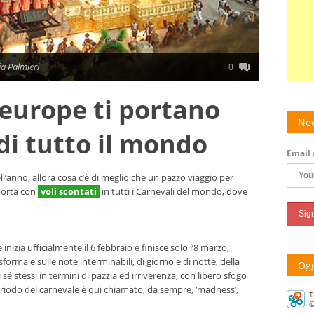
ia Palmieri
0
eleurope ti portano
New
di tutto il mondo
Email 
’anno, allora cosa c’è di meglio che un pazzo viaggio per
 porta con
voli scontati
in tutti i Carnevali del mondo, dove
e inizia ufficialmente il 6 febbraio e finisce solo l’8 marzo,
sforma e sulle note interminabili, di giorno e di notte, della
Ogg
 sé stessi in termini di pazzia ed irriverenza, con libero sfogo
l periodo del carnevale è qui chiamato, da sempre, ‘madness’,
T
@