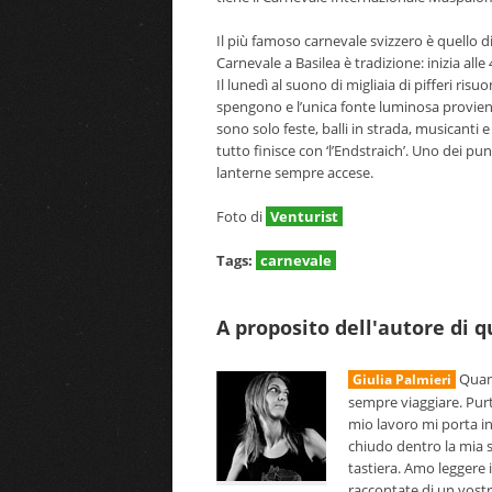
Il più famoso carnevale svizzero è quello d
Carnevale a Basilea è tradizione: inizia alle
Il lunedì al suono di migliaia di pifferi risu
spengono e l’unica fonte luminosa proviene
sono solo feste, balli in strada, musicanti e
tutto finisce con ‘l’Endstraich’. Uno dei pun
lanterne sempre accese.
Foto di
Venturist
Tags:
carnevale
A proposito dell'autore di 
Quand
Giulia Palmieri
sempre viaggiare. Pur
mio lavoro mi porta i
chiudo dentro la mia s
tastiera. Amo leggere i
raccontate di un vostro 