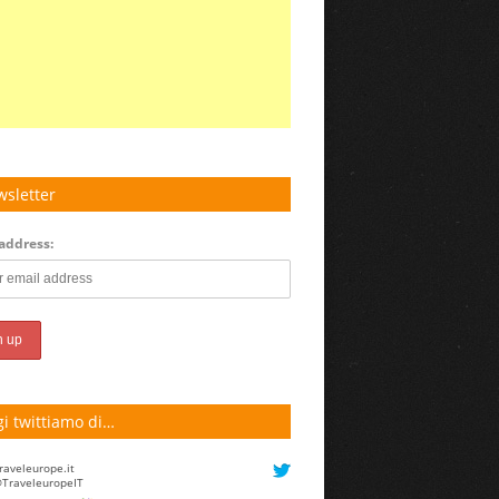
sletter
address:
i twittiamo di…
raveleurope.it
TraveleuropeIT