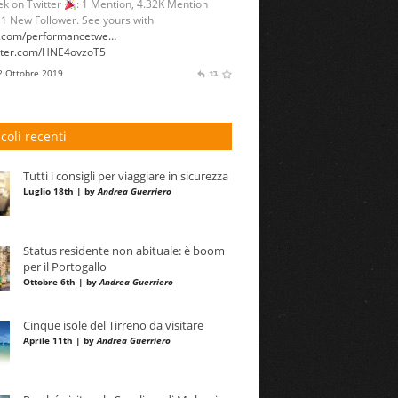
k on Twitter
: 1 Mention, 4.32K Mention
 1 New Follower. See yours with
l.com/performancetwe…
itter.com/HNE4ovzoT5
 2 Ottobre 2019
icoli recenti
Tutti i consigli per viaggiare in sicurezza
Luglio 18th | by
Andrea Guerriero
Status residente non abituale: è boom
per il Portogallo
Ottobre 6th | by
Andrea Guerriero
Cinque isole del Tirreno da visitare
Aprile 11th | by
Andrea Guerriero