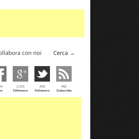
ollabora con noi
Cerca →
35
2,333
408
RSS
ns
Followers
Followers
Subscribe