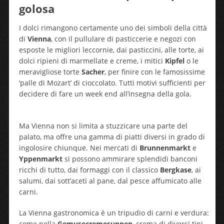
golosa
I dolci rimangono certamente uno dei simboli della città
di
Vienna
, con il pullulare di pasticcerie e negozi con
esposte le migliori leccornie, dai pasticcini, alle torte, ai
dolci ripieni di marmellate e creme, i mitici
Kipfel
o le
meravigliose torte
Sacher
, per finire con le famosissime
‘palle di Mozart’ di cioccolato. Tutti motivi sufficienti per
decidere di fare un week end all’insegna della gola.
Ma Vienna non si limita a stuzzicare una parte del
palato, ma offre una gamma di piatti diversi in grado di
ingolosire chiunque. Nei mercati di
Brunnenmarkt
e
Yppenmarkt
si possono ammirare splendidi banconi
ricchi di tutto, dai formaggi con il classico
Bergkase
, ai
salumi, dai sott’aceti al pane, dal pesce affumicato alle
carni.
La Vienna gastronomica è un tripudio di carni e verdura:
come nella
Gemusecremesuppen
, crema di diversi tipi