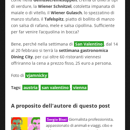
di verdure, la
Wiener Schnitzel
, cotoletta impanata di
maiale o di vitello, il
Wiener Gulasch
, lo spezzatino di
manzo stufato, il
Tafelspitz
, piatto di bollito di manzo
con salsa di rafano, mele e salsa cipollina. Sufficiente
per far venire l’acquolina in bocca?
Bene, perché nella settimana di
San Valentino
, dal 14
al 20 febbraio si terrà la
settimana gastronomica
Dining City
, per cui oltre 60 ristoranti viennesi
offriranno la cena a prezzo fisso, 25 euro a persona.
Foto di
vjamnicky
Tags:
austria
,
san valentino
,
vienna
A proposito dell'autore di questo post
Giornalista professionista,
Sergio Bissi
appassionato di animali e viaggi, cibo e