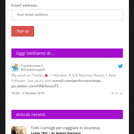
Email address:
Oggi twittiamo di…
Traveleurope.it
@TraveleuropeIT
My week on Twitter
: 1 Mention, 4.32K Mention Reach, 1 New
Follower. See yours with
sumall.com/performancetwe…
pic.twitter.com/HNE4ovzoT5
18:00 · 2 Ottobre 2019
Articoli recenti
Tutti i consigli per viaggiare in sicurezza
Luglio 18th | by
Andrea Guerriero