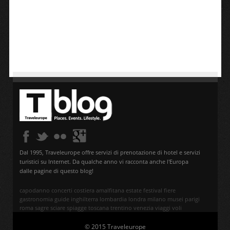
Dal 1995, Traveleurope offre servizi di prenotazione di hotel e servizi
turistici su Internet. Da qualche anno vi racconta anche l'Europa
dalle pagine di questo blog!
capodanno
concerti
costiera amalfitana
estate
festival
fiere
gastronomia
guide
inghilterra
lombardia
londra
milano
musei
parigi
roma
sagre
sciare
spiagge
toscana
trentino
venezia
viaggi
voli
© 2015 Traveleurope