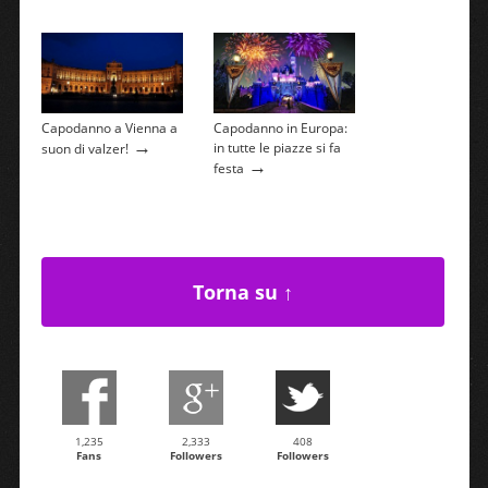
Capodanno a Vienna a
Capodanno in Europa:
→
in tutte le piazze si fa
suon di valzer!
→
festa
Torna su ↑
1,235
2,333
408
Fans
Followers
Followers