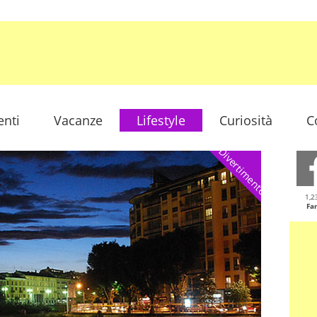
enti
Vacanze
Lifestyle
Curiosità
C
Divertimento
1,2
Fa