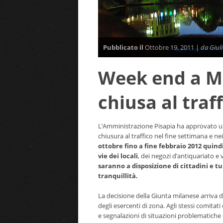
Pubblicato il
Ottobre 19, 2011 |
da Giuli
Week end a Mi
chiusa al traf
L’Amministrazione Pisapia ha approvato un
chiusura al traffico nel fine settimana e nei
ottobre fino a fine febbraio 2012 quindi
vie dei locali
, dei negozi d’antiquariato e 
saranno a disposizione di cittadini e tu
tranquillità.
La decisione della Giunta milanese arriva do
degli esercenti di zona. Agli stessi comitat
e segnalazioni di situazioni problematiche 