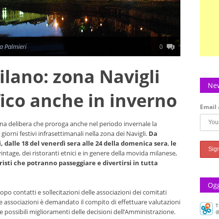
a Palmieri
0
lano: zona Navigli
New
fico anche in inverno
Email 
a delibera che proroga anche nel periodo invernale la
 giorni festivi infrasettimanali nella zona dei Navigli.
Da
, dalle 18 del venerdì sera alle 24 della domenica sera
,
le
vintage, dei ristoranti etnici e in genere della movida milanese,
risti che potranno passeggiare e divertirsi in tutta
T
@
Ogg
My wee
po contatti e sollecitazioni delle associazioni dei comitati
Reach,
i e associazioni è demandato il compito di effettuare valutazioni
sumal
e possibili miglioramenti delle decisioni dell’Amministrazione.
pic.tw