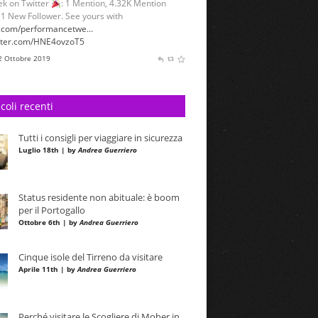
 2 Ottobre 2019
raveleurope.it
TraveleuropeIT
k on Twitter
: 1 Mention, 1.95K Mention
 See yours with
sumall.com/performancetwe…
itter.com/bawm3cUQjm
 11 Settembre 2019
icoli recenti
Tutti i consigli per viaggiare in sicurezza
Luglio 18th | by
Andrea Guerriero
Status residente non abituale: è boom
per il Portogallo
Ottobre 6th | by
Andrea Guerriero
Cinque isole del Tirreno da visitare
Aprile 11th | by
Andrea Guerriero
Perché visitare le Scogliere di Moher in