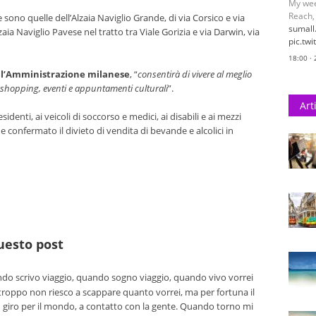
18:00 ·
 sono quelle dell’Alzaia Naviglio Grande, di via Corsico e via
T
@
lzaia Naviglio Pavese nel tratto tra Viale Gorizia e via Darwin, via
My wee
Reach.
pic.tw
l’Amministrazione milanese
, “
consentirà di vivere al meglio
18:00 ·
ra shopping, eventi e appuntamenti culturali
”.
Art
identi, ai veicoli di soccorso e medici, ai disabili e ai mezzi
 confermato il divieto di vendita di bevande e alcolici in
questo post
o scrivo viaggio, quando sogno viaggio, quando vivo vorrei
troppo non riesco a scappare quanto vorrei, ma per fortuna il
n giro per il mondo, a contatto con la gente. Quando torno mi