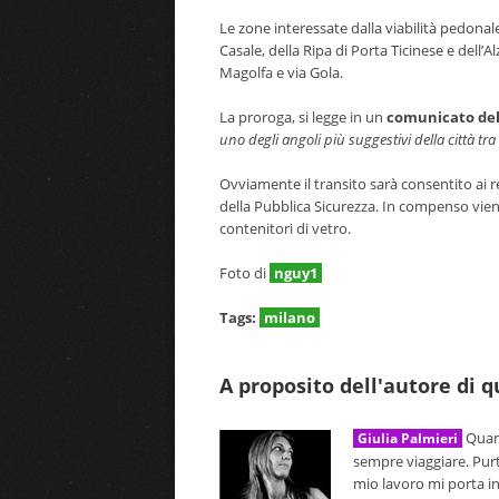
Le zone interessate dalla viabilità pedonale
Casale, della Ripa di Porta Ticinese e dell’A
Magolfa e via Gola.
La proroga, si legge in un
comunicato del
uno degli angoli più suggestivi della città t
Ovviamente il transito sarà consentito ai res
della Pubblica Sicurezza. In compenso viene
contenitori di vetro.
Foto di
nguy1
Tags:
milano
A proposito dell'autore di 
Quand
Giulia Palmieri
sempre viaggiare. Pur
mio lavoro mi porta i