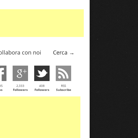
ollabora con noi
Cerca →
35
2,333
408
RSS
ns
Followers
Followers
Subscribe