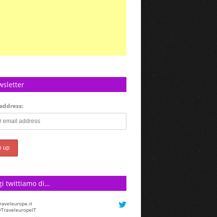
sletter
address:
raveleurope.it
TraveleuropeIT
i twittiamo di…
k on Twitter
: 1 Mention, 4.32K Mention
 1 New Follower. See yours with
l.com/performancetwe…
itter.com/HNE4ovzoT5