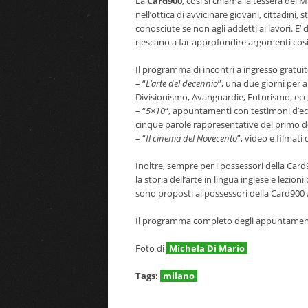
La
Card900
, così si chiama la tessera del
nell’ottica di avvicinare giovani, cittadini,
conosciute se non agli addetti ai lavori. E’ d
riescano a far approfondire argomenti così
Il programma di incontri a ingresso gratui
– “
L’arte del decennio
”, una due giorni per 
Divisionismo, Avanguardie, Futurismo, ecc
– “
5×10
“, appuntamenti con testimoni d’ec
cinque parole rappresentative del primo 
– “
Il cinema del Novecento
”, video e filmati
Inoltre, sempre per i possessori della Ca
la storia dell’arte in lingua inglese e lezio
sono proposti ai possessori della Card900 
Il programma completo degli appuntamenti
Foto di
Michela Di Mario
Tags:
milano