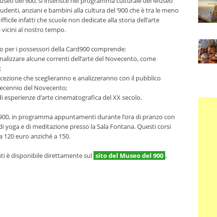
 Museo del 900, si inserisce nel programma culturale del Museo
 studenti, anziani e bambini alla cultura del ‘900 che è tra le meno
ifficile infatti che scuole non dedicate alla storia dell’arte
 vicini al nostro tempo.
to per i possessori della Card900 comprende:
analizzare alcune correnti dell’arte del Novecento, come
;
cezione che sceglieranno e analizzeranno con il pubblico
decennio del Novecento;
 di esperienze d’arte cinematografica del XX secolo.
rd900, in programma appuntamenti durante l’ora di pranzo con
ni di yoga e di meditazione presso la Sala Fontana. Questi corsi
a 120 euro anziché a 150.
 è disponibile direttamente sul
sito del Museo del 900
.