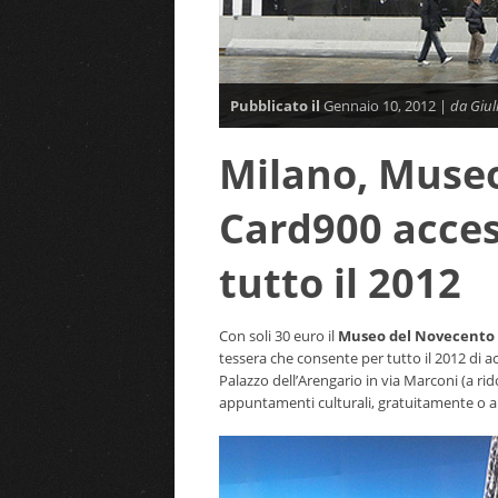
Pubblicato il
Gennaio 10, 2012 |
da Giul
Milano, Museo
Card900 access
tutto il 2012
Con soli 30 euro il
Museo del Novecento 
tessera che consente per tutto il 2012 di a
Palazzo dell’Arengario in via Marconi (a rid
appuntamenti culturali, gratuitamente o a