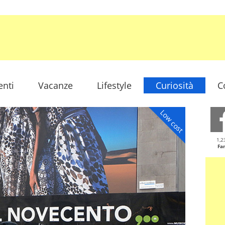
enti
Vacanze
Lifestyle
Curiosità
C
Low cost
1,2
Fa