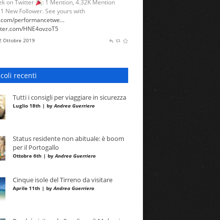
k on Twitter
: 1 Mention, 4.32K Mention
 1 New Follower. See yours with
l.com/performancetwe…
itter.com/HNE4ovzoT5
 2 Ottobre 2019
icoli recenti
Tutti i consigli per viaggiare in sicurezza
Luglio 18th | by
Andrea Guerriero
Status residente non abituale: è boom
per il Portogallo
Ottobre 6th | by
Andrea Guerriero
Cinque isole del Tirreno da visitare
Aprile 11th | by
Andrea Guerriero