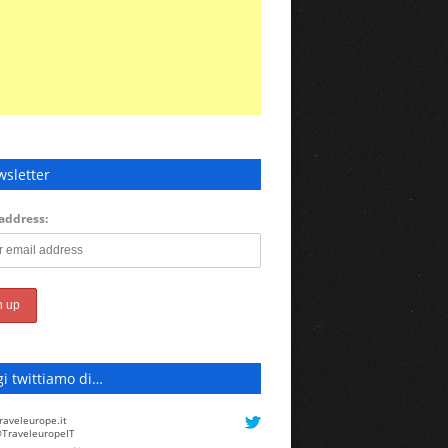
sletter
address:
i twittiamo di…
raveleurope.it
TraveleuropeIT