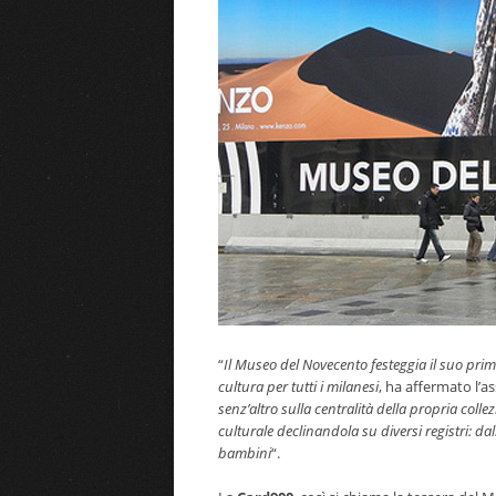
“
Il Museo del Novecento festeggia il suo prim
cultura per tutti i milanesi
, ha affermato l’a
senz’altro sulla centralità della propria coll
culturale declinandola su diversi registri: dal
bambini
“.