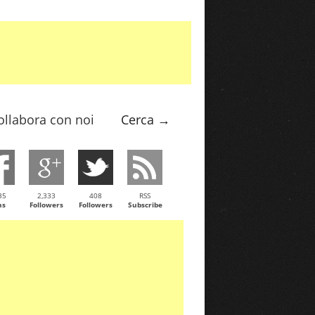
ollabora con noi
Cerca →
35
2,333
408
RSS
ns
Followers
Followers
Subscribe