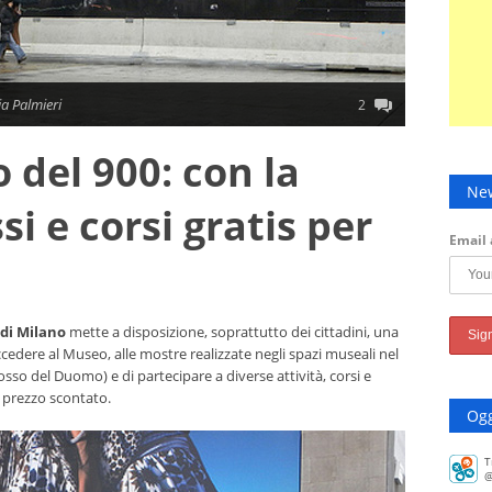
ia Palmieri
2
 del 900: con la
New
i e corsi gratis per
Email 
di Milano
mette a disposizione, soprattutto dei cittadini, una
ccedere al Museo, alle mostre realizzate negli spazi museali nel
osso del Duomo) e di partecipare a diverse attività, corsi e
 prezzo scontato.
Ogg
T
@