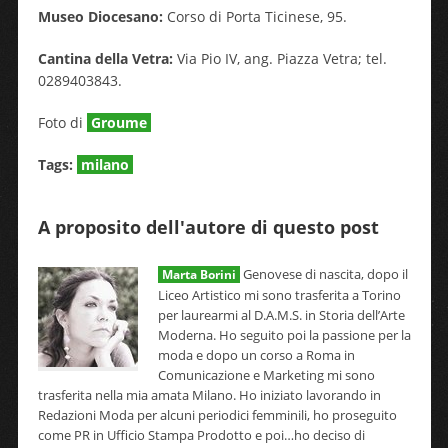
Museo Diocesano:
Corso di Porta Ticinese, 95.
Cantina della Vetra:
Via Pio IV, ang. Piazza Vetra; tel.
0289403843.
Foto di
Groume
Tags:
milano
A proposito dell'autore di questo post
Genovese di nascita, dopo il
Marta Borini
Liceo Artistico mi sono trasferita a Torino
per laurearmi al D.A.M.S. in Storia dell’Arte
Moderna. Ho seguito poi la passione per la
moda e dopo un corso a Roma in
Comunicazione e Marketing mi sono
trasferita nella mia amata Milano. Ho iniziato lavorando in
Redazioni Moda per alcuni periodici femminili, ho proseguito
come PR in Ufficio Stampa Prodotto e poi…ho deciso di