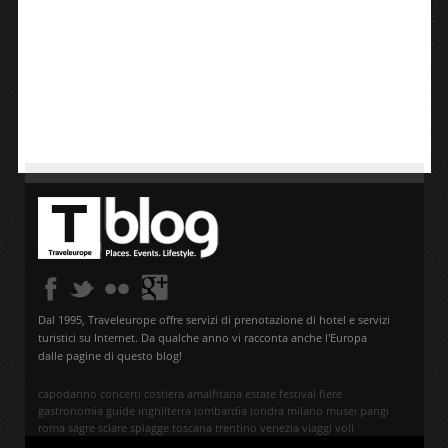
Dal 1995, Traveleurope offre servizi di prenotazione di hotel e servizi
turistici su Internet. Da qualche anno vi racconta anche l'Europa
dalle pagine di questo blog!
capodanno
concerti
costiera amalfitana
estate
festival
fiere
gastronomia
guide
inghilterra
lombardia
londra
milano
musei
parigi
roma
sagre
sciare
spiagge
toscana
trentino
venezia
viaggi
voli