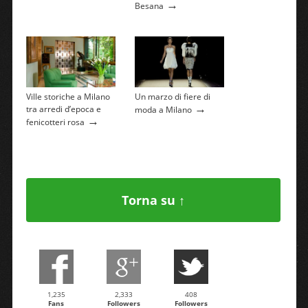
→
Besana
Ville storiche a Milano
Un marzo di fiere di
→
tra arredi d’epoca e
moda a Milano
→
fenicotteri rosa
Torna su ↑
1,235
2,333
408
Fans
Followers
Followers