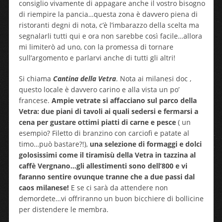
consiglio vivamente di appagare anche il vostro bisogno
di riempire la pancia…questa zona è davvero piena di
ristoranti degni di nota, c’è l’imbarazzo della scelta ma
segnalarli tutti qui e ora non sarebbe così facile…allora
mi limiterò ad uno, con la promessa di tornare
sull’argomento e parlarvi anche di tutti gli altri!
Si chiama
Cantina della Vetra
. Nota ai milanesi doc ,
questo locale è davvero carino e alla vista un po’
francese.
Ampie vetrate si affacciano sul parco della
Vetra: due piani di tavoli ai quali sedersi e fermarsi a
cena per gustare ottimi piatti di carne e pesce
( un
esempio? Filetto di branzino con carciofi e patate al
timo…può bastare?!),
una selezione di formaggi e dolci
golosissimi come il tiramisù della Vetra in tazzina al
caffè Vergnano…gli allestimenti sono dell’800 e vi
faranno sentire ovunque tranne che a due passi dal
caos milanese!
E se ci sarà da attendere non
demordete…vi offriranno un buon bicchiere di bollicine
per distendere le membra.