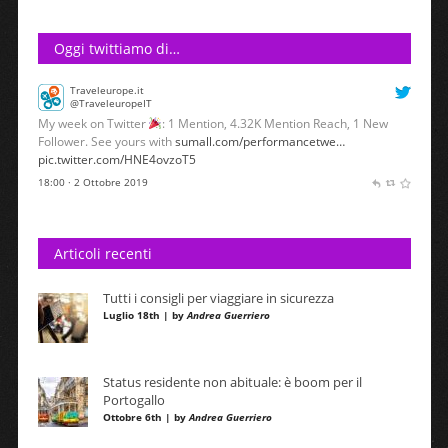
Oggi twittiamo di…
Traveleurope.it
@TraveleuropeIT
My week on Twitter
: 1 Mention, 4.32K Mention Reach, 1 New
Follower. See yours with
sumall.com/performancetwe…
pic.twitter.com/HNE4ovzoT5
18:00 · 2 Ottobre 2019
Articoli recenti
Tutti i consigli per viaggiare in sicurezza
Luglio 18th | by
Andrea Guerriero
Status residente non abituale: è boom per il
Portogallo
Ottobre 6th | by
Andrea Guerriero