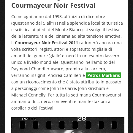
Courmayeur Noir Festival
Come ogni anno dal 1993, all’inizio di dicembre
(quest’anno dal 5 all’11) nella splendida località turistica
e sciistica ai piedi del Monte Bianco, si svolge il festival
della letteratura e del cinema ad alta tensione emotiva.
Il
Courmayeur Noir Festival 2011
radunerà ancora una
volta scrittori, registi, attori e sopratutto migliaia di
amanti del genere ‘giallo’ e ‘nero’ in un evento davvero
unico a livello mondiale. Quest’anno, nell’ambito del
Raymond Chandler Award, premio alla carriera,
verranno insigniti Andrea Camilleri e
Petros Markaris
con un riconoscimento che è stato attribuito in passato
a personaggi come John le Carré, John Grisham e
Michael Connelly. Per tutta la settimana Courmayeur si
ammanta di … nero, con eventi e manifestazioni a
corollario del Festival.