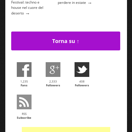
→
Festival: techno e
perdere in estate
house nel cuore del
→
deserto
Torna su ↑
1,235
2,333
408
Fans
Followers
Followers
RSS
Subscribe