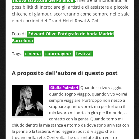
nuova struttura del Palanoir
, mentre la mondanità, la
possibilità di incrociare gli artisti e di assistere a piccole
chicche di glamour, scorreranno come sempre nelle sale
e nei corridoi del Grand Hotel Royal & Golf.
Foto di
Edward Olive Fotógrafo de boda Madrid
Barcelona
Tags:
cinema
,
courmayeur
,
festival
A proposito dell'autore di questo post
Quando scrivo viaggio,
Giulia Palmieri
quando sogno viaggio, quando vivo vorrei
sempre viaggiare. Purtroppo non riesco a
scappare quanto vorrei, ma per fortuna il
mio lavoro mi porta in giro per il mondo, a
contatto con la gente. Quando torno mi
chiudo dentro la mia stanza e ritorno da dove sono arrivata con
la penna o la tastiera. Amo leggere i post di viaggio che si
trovano nella rete. Ogni volta che raccontate di un vostro