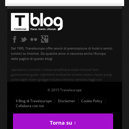
Dal 1995, Traveleurope offre servizi di prenotazione di hotel e servizi
turistici su Internet. Da qualche anno vi racconta anche l'Europa
dalle pagine di questo blog!
capodanno
concerti
costiera amalfitana
estate
festival
fiere
gastronomia
guide
inghilterra
lombardia
londra
milano
musei
parigi
roma
sagre
sciare
spiagge
toscana
trentino
venezia
viaggi
voli
© 2015 Traveleurope
Il Blog di Traveleurope
Disclaimer
Cookie Policy
Collabora con noi
Torna su ↑