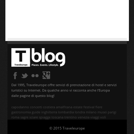
Dal 1995, Traveleurope offre servizi di prenotazione di hotel e servizi
turistici su Internet. Da qualche anno vi racconta anche l'Europa
dalle pagine di questo blog!
capodanno
concerti
costiera amalfitana
estate
festival
fiere
gastronomia
guide
inghilterra
lombardia
londra
milano
musei
parigi
roma
sagre
sciare
spiagge
toscana
trentino
venezia
viaggi
voli
© 2015 Traveleurope