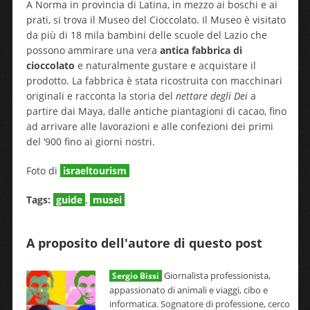
A Norma in provincia di Latina, in mezzo ai boschi e ai
prati, si trova il Museo del Cioccolato. Il Museo è visitato
da più di 18 mila bambini delle scuole del Lazio che
possono ammirare una vera
antica fabbrica di
cioccolato
e naturalmente gustare e acquistare il
prodotto. La fabbrica è stata ricostruita con macchinari
originali e racconta la storia del
nettare degli Dei
a
partire dai Maya, dalle antiche piantagioni di cacao, fino
ad arrivare alle lavorazioni e alle confezioni dei primi
del ‘900 fino ai giorni nostri.
Foto di
israeltourism
Tags:
guide
,
musei
A proposito dell'autore di questo post
Giornalista professionista,
Sergio Bissi
appassionato di animali e viaggi, cibo e
informatica. Sognatore di professione, cerco