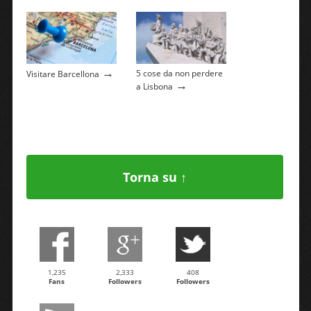
→
5 cose da non perdere
Visitare Barcellona
→
a Lisbona
Torna su ↑
1,235
2,333
408
Fans
Followers
Followers