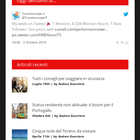
Oggi twittiamo di…
Traveleurope.it
@TraveleuropeIT
My week on Twitter
: 1 Mention, 4.32K Mention Reach, 1 New
Follower. See yours with
sumall.com/performancetwe…
pic.twitter.com/HNE4ovzoT5
18:00 · 2 Ottobre 2019
Articoli recenti
Tutti i consigli per viaggiare in sicurezza
Luglio 18th | by
Andrea Guerriero
Status residente non abituale: è boom per il
Portogallo
Ottobre 6th | by
Andrea Guerriero
Cinque isole del Tirreno da visitare
Aprile 11th | by
Andrea Guerriero