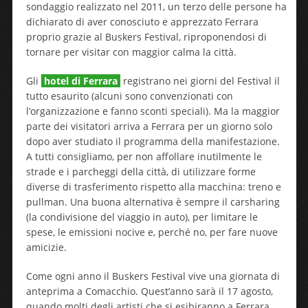
sondaggio realizzato nel 2011, un terzo delle persone ha
dichiarato di aver conosciuto e apprezzato Ferrara
proprio grazie al Buskers Festival, riproponendosi di
tornare per visitar con maggior calma la città.
Gli
hotel di Ferrara
registrano nei giorni del Festival il
tutto esaurito (alcuni sono convenzionati con
l’organizzazione e fanno sconti speciali). Ma la maggior
parte dei visitatori arriva a Ferrara per un giorno solo
dopo aver studiato il programma della manifestazione.
A tutti consigliamo, per non affollare inutilmente le
strade e i parcheggi della città, di utilizzare forme
diverse di trasferimento rispetto alla macchina: treno e
pullman. Una buona alternativa è sempre il carsharing
(la condivisione del viaggio in auto), per limitare le
spese, le emissioni nocive e, perché no, per fare nuove
amicizie.
Come ogni anno il Buskers Festival vive una giornata di
anteprima a Comacchio. Quest’anno sarà il 17 agosto,
quando molti degli artisti che si esibiranno a Ferrara