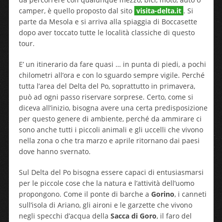
camper, è quello proposto dal sito
visita-delta.it
. Si
parte da Mesola e si arriva alla spiaggia di Boccasette
dopo aver toccato tutte le località classiche di questo
tour.
E’ un itinerario da fare quasi … in punta di piedi, a pochi
chilometri all’ora e con lo sguardo sempre vigile. Perché
tutta l’area del Delta del Po, soprattutto in primavera,
può ad ogni passo riservare sorprese. Certo, come si
diceva all’inizio, bisogna avere una certa predisposizione
per questo genere di ambiente, perché da ammirare ci
sono anche tutti i piccoli animali e gli uccelli che vivono
nella zona o che tra marzo e aprile ritornano dai paesi
dove hanno svernato.
Sul Delta del Po bisogna essere capaci di entusiasmarsi
per le piccole cose che la natura e l’attività dell’uomo
propongono. Come il ponte di barche a
Gorino
, i canneti
sull’isola di Ariano, gli aironi e le garzette che vivono
negli specchi d’acqua della
Sacca di Goro
, il faro del