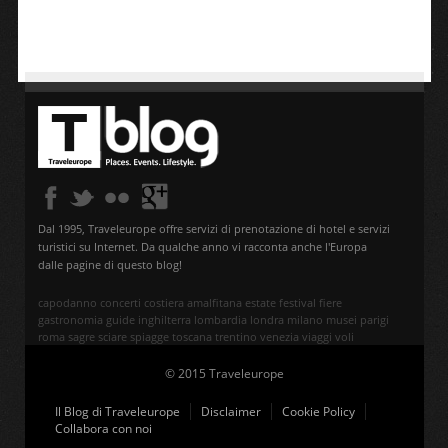
Dal 1995, Traveleurope offre servizi di prenotazione di hotel e servizi
turistici su Internet. Da qualche anno vi racconta anche l'Europa
dalle pagine di questo blog!
capodanno
concerti
costiera amalfitana
estate
festival
fiere
gastronomia
guide
inghilterra
lombardia
londra
milano
musei
parigi
roma
sagre
sciare
spiagge
toscana
trentino
venezia
viaggi
voli
© 2015 Traveleurope
Il Blog di Traveleurope
Disclaimer
Cookie Policy
Collabora con noi