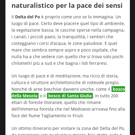
naturalistico per la pace dei sensi
Il
Delta del Po
è proprio come uno se lo immagina. Un
luogo di pace. Certo deve piacere quel tipo di ambiente,
la vegetazione bassa, le cascine sperse nella campagna,
i canali, i piccoli paesi, la tranquillità, i sentieri che
costeggiano i corsi d’acqua, le zone paludose. E quel
mare che sembra sempre aspro e poco ospitale, che
nulla ha a che vedere con quello che si trova solo pochi
chilometri più a sud e che bagna i lidi ferraresi.
Un luogo di pace e di meditazione, ma ricco di storia,
cultura e strutture architettoniche di notevole pregio.
Nonché di aree boschive davvero uniche, come il
bosco
della Mesola
o il
bosco di Santa Giulia
, in tutto 200
ettari di foreste litoranee, quello che rimane
dell’immensa foresta che nel Medioevo arrivava fino alla
foce del fiume Tagliamento in Friuli.
Un ottimo itinerario per visitare la zona del Delta del Po,
da percorrere con qualunque mezzo, bici, moto, auto o