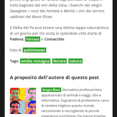
tutto bagnato dai vini della zona, i bianchi dei vitigni
Sauvignon
, i rossi dei
Fortana
e
Merlot
, i vini dei terreni
sabbiosi del
Bosco Eliceo
.
Il Delta del Po può essere una ottima tappa naturalistica
di un giorno per chi visita le splendide città d’arte di
Padova
,
Ferrara
e
Comacchio
.
Foto di
pattininews
Tags:
emilia romagna
,
ferrara
,
natura
A proposito dell'autore di questo post
Giornalista professionista,
Sergio Bissi
appassionato di animali e viaggi, cibo e
informatica. Sognatore di professione, cerco
di rendere migliore questo mondo
raccontando e raccogliendo le piccole
esperienze quotidiane che messe insieme