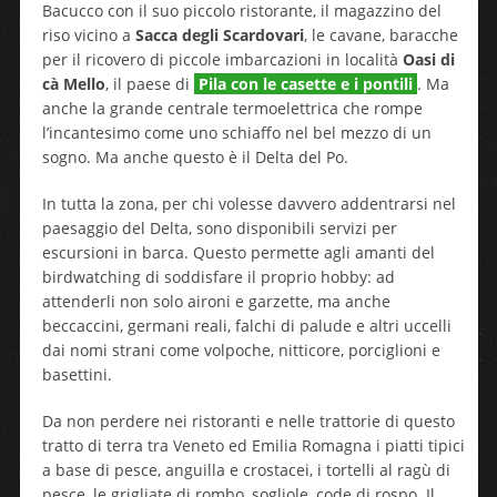
Bacucco con il suo piccolo ristorante, il magazzino del
riso vicino a
Sacca degli Scardovari
, le cavane, baracche
per il ricovero di piccole imbarcazioni in località
Oasi di
cà Mello
, il paese di
Pila con le casette e i pontili
. Ma
anche la grande centrale termoelettrica che rompe
l’incantesimo come uno schiaffo nel bel mezzo di un
sogno. Ma anche questo è il Delta del Po.
In tutta la zona, per chi volesse davvero addentrarsi nel
paesaggio del Delta, sono disponibili servizi per
escursioni in barca. Questo permette agli amanti del
birdwatching di soddisfare il proprio hobby: ad
attenderli non solo aironi e garzette, ma anche
beccaccini, germani reali, falchi di palude e altri uccelli
dai nomi strani come volpoche, nitticore, porciglioni e
basettini.
Da non perdere nei ristoranti e nelle trattorie di questo
tratto di terra tra Veneto ed Emilia Romagna i piatti tipici
a base di pesce, anguilla e crostacei, i tortelli al ragù di
pesce, le grigliate di rombo, sogliole, code di rospo. Il