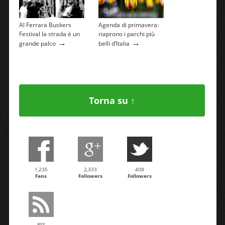
Al Ferrara Buskers
Agenda di primavera:
Festival la strada è un
riaprono i parchi più
→
→
grande palco
belli d’Italia
Torna su ↑
1,235
2,333
408
Fans
Followers
Followers
RSS