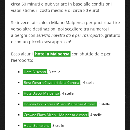
circa 50 minuti e può variare in base alle condizioni
viabilistiche, il costo medio è di circa 80 euro!
Se invece fai scalo a Milano Malpensa per puoi ripartire
verso altre destinazioni poi scegliere tra numerosi
alberghi con
servizio navetta da e per l’aeroporto
, gratuito
o con un piccolo sovrapprezzo!
Ecco alcuni
hotel a Malpensa
con shuttle da e per
l’aeroporto:
Hotel Visconti
, 3 stelle
Best Westrn Cavaleri della Corona
, 4 stelle
Hotel Ascot Malpensa
, 4 stelle
Holiday Inn Express Milan- Malpensa Airport
, 3 stelle
Crowne Plaza Milan – Malpensa Airport
, 4 stelle
Hotel Sempione
, 3 stelle