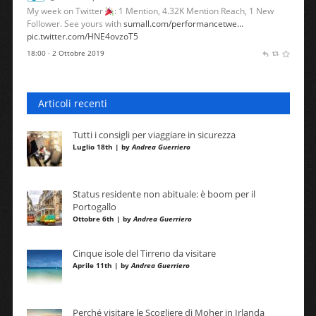
My week on Twitter
: 1 Mention, 4.32K Mention Reach, 1 New
Follower. See yours with
sumall.com/performancetwe…
pic.twitter.com/HNE4ovzoT5
18:00 · 2 Ottobre 2019
Articoli recenti
Tutti i consigli per viaggiare in sicurezza
Luglio 18th | by
Andrea Guerriero
Status residente non abituale: è boom per il
Portogallo
Ottobre 6th | by
Andrea Guerriero
Cinque isole del Tirreno da visitare
Aprile 11th | by
Andrea Guerriero
Perché visitare le Scogliere di Moher in Irlanda