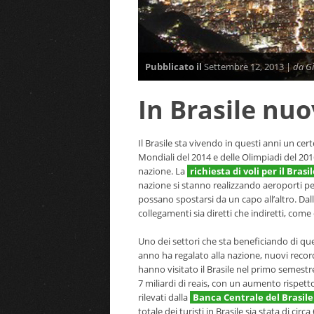
Pubblicato il
Settembre 12, 2013 |
da Gi
In Brasile nuo
Il Brasile sta vivendo in questi anni un cer
Mondiali del 2014 e delle Olimpiadi del 2016
nazione. La
richiesta di voli per il Brasi
nazione si stanno realizzando aeroporti per 
possano spostarsi da un capo all’altro. Da
collegamenti sia diretti che indiretti, come 
Uno dei settori che sta beneficiando di que
anno ha regalato alla nazione, nuovi record i
hanno visitato il Brasile nel primo semestre 
7 miliardi di reais, con un aumento rispetto
rilevati dalla
Banca Centrale del Brasile
totale dei turisti in Brasile sia stata di circa 