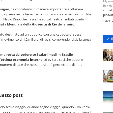
My wee
Reach,
giugno
, ha contribuito in maniera importante a ottenere il
sumal
to, il paese ne ha beneficiato moltissimo in termini di visibilità,
pic.tw
 Flávio Dino, che ha anche sottolineato i risultati positivi
18:00 ·
ata Mondiale della Gioventù di Rio de Janeiro.
ento destinato ad un pubblico con una capacità di spesa
Art
movimento di 1,2 miliardi di reais, comprendenti sia la spesa
,
ma resta da vedere se i salari medi in Brasile
n’ottima economia interna
ed evitare così che dopo le
an numero di case che nessuno si può permettere, di hotel
questo post
o scrivo viaggio, quando sogno viaggio, quando vivo vorrei
troppo non riesco a scappare quanto vorrei, ma per fortuna il