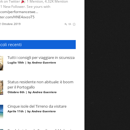
k on Twitter
: 1 Mention, 4.32K Mention
 1 New Follower. See yours with
l.com/performancetwe…
itter.com/HNE4ovzoT5
 2 Ottobre 2019
icoli recenti
Tutti i consigli per viaggiare in sicurezza
Luglio 18th | by
Andrea Guerriero
Status residente non abituale: è boom
per il Portogallo
Ottobre 6th | by
Andrea Guerriero
Cinque isole del Tirreno da visitare
Aprile 11th | by
Andrea Guerriero