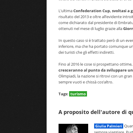
L’ultima
Confederation Cup, svoltasi a 
risultato del 2013 e oltre all’evidente introi
come dichiarato dal presidente di Embratur,
ottenuti nel mese di luglio grazie alla
Giorn
In questo caso si è trattato però di un ev
inferiore, ma che ha portato comunque un 
dei turisti che gli effetti indiretti.
Fino al 2016 le cose si prospettano ottime
cresceranno al punto da sviluppare u
Olimpiadi, la nazione si ritrovi con un gr
sempre vuoti e chissà cos’altro.
Tags:
turismo
A proposito dell'autore di 
Quand
Giulia Palmieri
sempre viaggiare. Pur