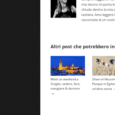
mio lavoro mi porta i
chiudo dentro la mia s
tastiera. Amo leggere i
raccontate di un vostro 
Altri post che potrebbero in
Metti un weekend a
Sham el Nessim:
Siviglia: vedere, fare,
Pasqua in Egitto
mangiare & dormire
un’altra storia
→