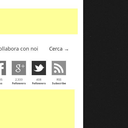
ollabora con noi
Cerca →
35
2,333
408
RSS
ns
Followers
Followers
Subscribe