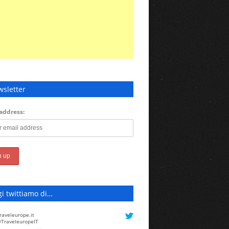
sletter
address:
i twittiamo di…
raveleurope.it
TraveleuropeIT