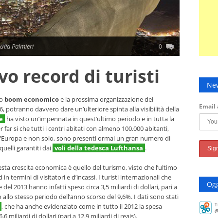
ulia Palmieri
0
vo record di turisti
New
to
boom economico
e la prossima organizzazione dei
Email 
, potranno davvero dare un’ulteriore spinta alla visibilità della
le
ha visto un’impennata in quest’ultimo periodo e in tutta la
far si che tutti i centri abitati con almeno 100.000 abitanti,
ll’Europa e non solo, sono presenti ormai un gran numero di
quelli garantiti dai
voli della tedesca Lufthansa
.
sta crescita economica è quello del turismo, visto che l’ultimo
n termini di visitatori e d’incassi. I turisti internazionali che
Ogg
del 2013 hanno infatti speso circa 3,5 miliardi di dollari, pari a
 allo stesso periodo dell’anno scorso del 9,6%. I dati sono stati
T
, che ha anche evidenziato come in tutto il 2012 la spesa
@
6,6 miliardi di dollari (pari a 12,9 miliardi di reais).