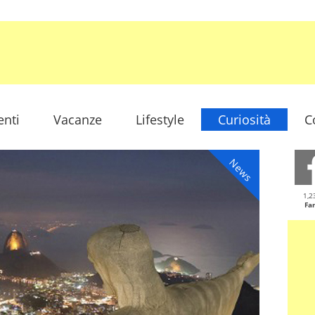
enti
Vacanze
Lifestyle
Curiosità
C
News
1,2
Fa