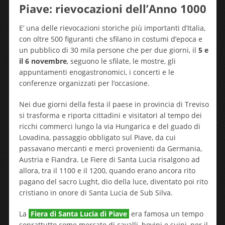
Piave: rievocazioni dell’Anno 1000
E’ una delle rievocazioni storiche più importanti d’Italia,
con oltre 500 figuranti che sfilano in costumi d’epoca e
un pubblico di 30 mila persone che per due giorni, il
5 e
il 6 novembre
, seguono le sfilate, le mostre, gli
appuntamenti enogastronomici, i concerti e le
conferenze organizzati per l’occasione.
Nei due giorni della festa il paese in provincia di Treviso
si trasforma e riporta cittadini e visitatori al tempo dei
ricchi commerci lungo la via Hungarica e del guado di
Lovadina, passaggio obbligato sul Piave, da cui
passavano mercanti e merci provenienti da Germania,
Austria e Fiandra. Le Fiere di Santa Lucia risalgono ad
allora, tra il 1100 e il 1200, quando erano ancora rito
pagano del sacro Lught, dio della luce, diventato poi rito
cristiano in onore di Santa Lucia de Sub Silva.
La
Fiera di Santa Lucia di Piave
era famosa un tempo
soprattutto come mercato di cavalli, bovini e suini, per il