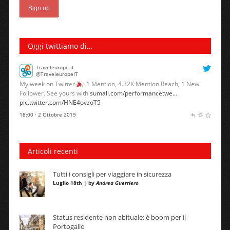
Oggi twittiamo di…
Traveleurope.it
@TraveleuropeIT
My week on Twitter
: 1 Mention, 4.32K Mention Reach, 1 New
Follower. See yours with
sumall.com/performancetwe…
pic.twitter.com/HNE4ovzoT5
18:00 · 2 Ottobre 2019
Articoli recenti
Tutti i consigli per viaggiare in sicurezza
Luglio 18th | by
Andrea Guerriero
Status residente non abituale: è boom per il
Portogallo