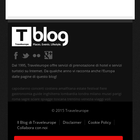
Dal 1995, Traveleurope offre servizi di prenotazione di hotel e servizi
turistici su Internet. Da qualche anno vi racconta anche l'Europa
dalle pagine di questo blog!
capodanno
concerti
costiera amalfitana
estate
festival
fiere
gastronomia
guide
inghilterra
lombardia
londra
milano
musei
parigi
roma
sagre
sciare
spiagge
toscana
trentino
venezia
viaggi
voli
© 2015 Traveleurope
Il Blog di Traveleurope
Disclaimer
Cookie Policy
Collabora con noi