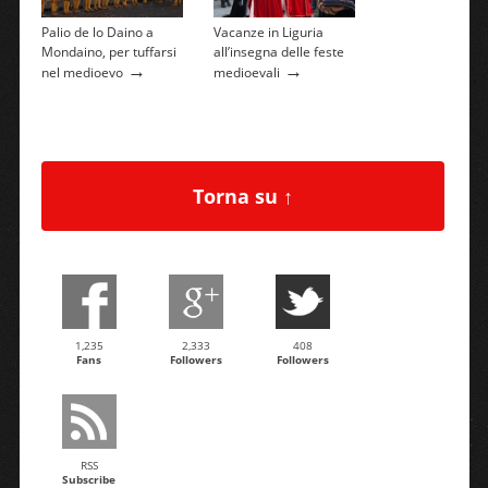
Palio de lo Daino a
Vacanze in Liguria
Mondaino, per tuffarsi
all’insegna delle feste
→
→
nel medioevo
medioevali
Torna su ↑
1,235
2,333
408
Fans
Followers
Followers
RSS
Subscribe