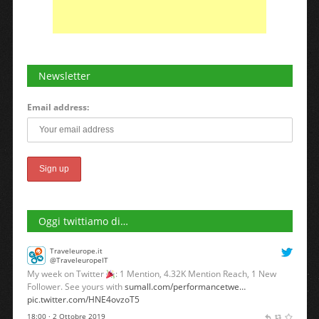
Newsletter
Email address:
Oggi twittiamo di…
Traveleurope.it
@TraveleuropeIT
My week on Twitter
: 1 Mention, 4.32K Mention Reach, 1 New
Follower. See yours with
sumall.com/performancetwe…
pic.twitter.com/HNE4ovzoT5
18:00 · 2 Ottobre 2019