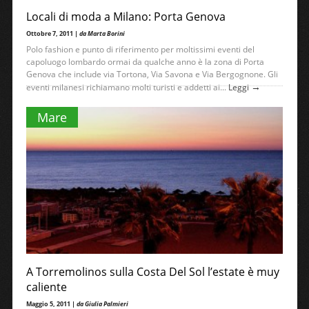
Locali di moda a Milano: Porta Genova
Ottobre 7, 2011 |
da Marta Borini
Polo fashion e punto di riferimento per moltissimi eventi del
capoluogo lombardo ormai da qualche anno è la zona di Porta
Genova che include via Tortona, Via Savona e Via Bergognone. Gli
→
eventi milanesi richiamano molti turisti e addetti ai...
Leggi
Mare
A Torremolinos sulla Costa Del Sol l’estate è muy
caliente
Maggio 5, 2011 |
da Giulia Palmieri