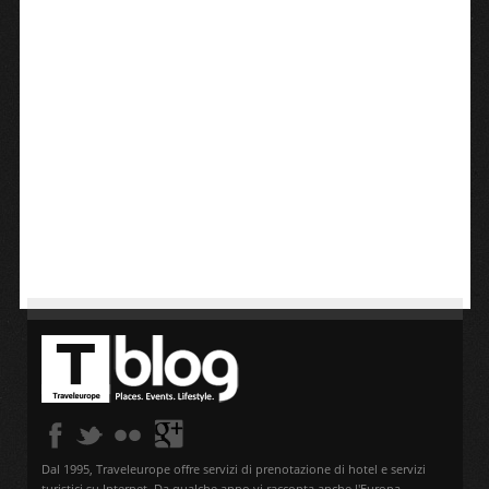
Dal 1995, Traveleurope offre servizi di prenotazione di hotel e servizi
turistici su Internet. Da qualche anno vi racconta anche l'Europa