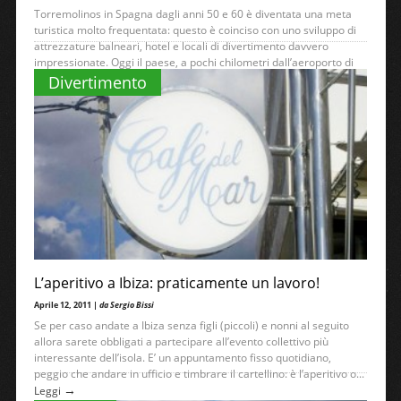
Torremolinos in Spagna dagli anni 50 e 60 è diventata una meta
turistica molto frequentata: questo è coinciso con uno sviluppo di
attrezzature balneari, hotel e locali di divertimento davvero
impressionate. Oggi il paese, a pochi chilometri dall’aeroporto di
→
Malaga...
Leggi
Divertimento
L’aperitivo a Ibiza: praticamente un lavoro!
Aprile 12, 2011 |
da Sergio Bissi
Se per caso andate a Ibiza senza figli (piccoli) e nonni al seguito
allora sarete obbligati a partecipare all’evento collettivo più
interessante dell’isola. E’ un appuntamento fisso quotidiano,
peggio che andare in ufficio e timbrare il cartellino: è l’aperitivo o...
→
Leggi