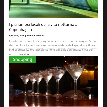
I più famosi locali della vita notturna a
Copenhagen
Aprile 20, 2016 |
da Giulia Palmieri
La vita notturna a Copenhagen scorre che è una meraviglia. Sono
decine i locali aperti nel centro dove iniziare dall’aperitivo e finire
in discoteca. Le ore piccole sono le più ‘calde’ in questa città del
→
nord....
Leggi
Shopping