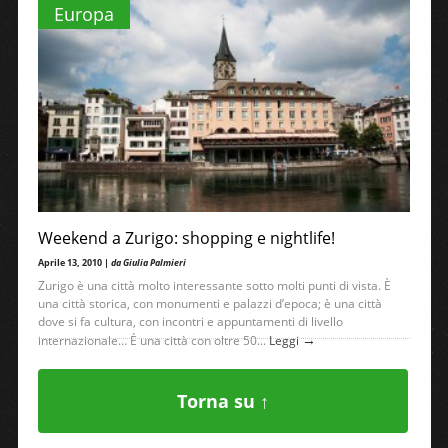
Europa
Weekend a Zurigo: shopping e nightlife!
Aprile 13, 2010 |
da Giulia Palmieri
Zurigo è una città molto interessante sotto molti punti di vista. È
una città storica, con monumenti e palazzi d’epoca; è una città
dove si fa cultura, con incontri e appuntamenti di livello
→
internazionale… É una città con oltre 50...
Leggi
Torna su ↑