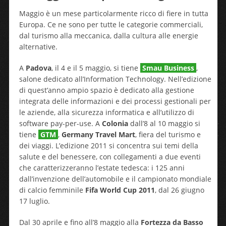
Maggio è un mese particolarmente ricco di fiere in tutta
Europa. Ce ne sono per tutte le categorie commerciali,
dal turismo alla meccanica, dalla cultura alle energie
alternative.
A
Padova
, il 4 e il 5 maggio, si tiene
Smau Business
,
salone dedicato all’Information Technology. Nell’edizione
di quest’anno ampio spazio è dedicato alla gestione
integrata delle informazioni e dei processi gestionali per
le aziende, alla sicurezza informatica e all’utilizzo di
software pay-per-use. A
Colonia
dall’8 al 10 maggio si
tiene
GTM
,
Germany Travel Mart
, fiera del turismo e
dei viaggi. L’edizione 2011 si concentra sui temi della
salute e del benessere, con collegamenti a due eventi
che caratterizzeranno l’estate tedesca: i 125 anni
dall’invenzione dell’automobile e il campionato mondiale
di calcio femminile
Fifa World Cup 2011
, dal 26 giugno
17 luglio.
Dal 30 aprile e fino all’8 maggio alla
Fortezza da Basso