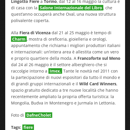
Lingotto Fiere
a
Torino
, dal 12 al 16 maggio la cultura è
di casa con la
Salone Internazionale del Libro
, che
quest’anno occuperà anche Oval, una nuova struttura
polivalente coperta.
Alla
Fiera di Vicenza
dal 21 al 25 maggio è tempo di
Charm
, mostra di oreficeria, gioielleria e orologi,
appuntamento che richiama i migliori produttori italiani
e internazionali: un’intera area è allestita come un vero
e proprio quartiere della moda. A
Francoforte sul Meno
dal 24 al 26 maggio è il settore alberghiero che si
raccolgie intorno a
Imex
.
Tante le novità nel 2011 con
la partecipazione di nuovi espositori da tutto il mondo e
di grandi gruppi internazionali e il
Wild Card Winners
,
spazio gratuito dedicato a tre nuove località che hanno
recentemente ampliato la propria offerta turistica: la
Mongolia, Budva in Montenegro e Jurmala in Lettonia.
Foto di
DafneCholet
Tags:
fiere