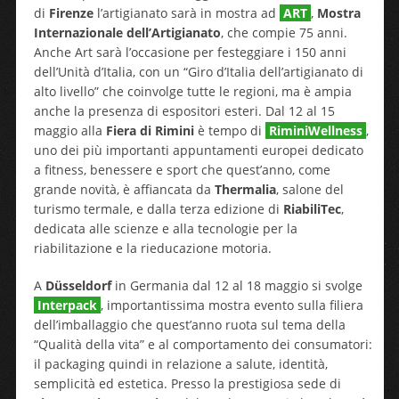
di
Firenze
l’artigianato sarà in mostra ad
ART
,
Mostra
Internazionale dell’Artigianato
, che compie 75 anni.
Anche Art sarà l’occasione per festeggiare i 150 anni
dell’Unità d’Italia, con un “Giro d’Italia dell’artigianato di
alto livello” che coinvolge tutte le regioni, ma è ampia
anche la presenza di espositori esteri. Dal 12 al 15
maggio alla
Fiera di Rimini
è tempo di
RiminiWellness
,
uno dei più importanti appuntamenti europei dedicato
a fitness, benessere e sport che quest’anno, come
grande novità, è affiancata da
Thermalia
, salone del
turismo termale, e dalla terza edizione di
RiabiliTec
,
dedicata alle scienze e alla tecnologie per la
riabilitazione e la rieducazione motoria.
A
Dü
sseldorf
in Germania dal 12 al 18 maggio si svolge
Interpack
, importantissima mostra evento sulla filiera
dell’imballaggio che quest’anno ruota sul tema della
“Qualità della vita” e al comportamento dei consumatori:
il packaging quindi in relazione a salute, identità,
semplicità ed estetica. Presso la prestigiosa sede di