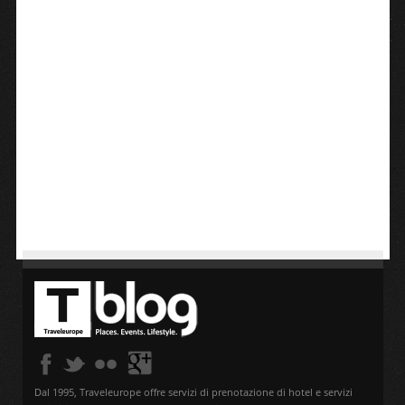
Dal 1995, Traveleurope offre servizi di prenotazione di hotel e servizi