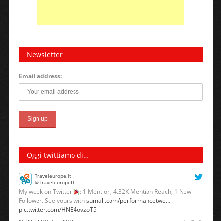
Newsletter
Email address:
Oggi twittiamo di…
Traveleurope.it
@TraveleuropeIT
My week on Twitter
: 1 Mention, 4.32K Mention Reach, 1 New
Follower. See yours with
sumall.com/performancetwe…
pic.twitter.com/HNE4ovzoT5