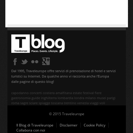
Dal 1995, Traveleurope offre servizi di prenotazione di hotel e servizi
turistici su Internet. Da qualche anno vi racconta anche l'Europa
dalle pagine di questo blog!
capodanno
concerti
costiera amalfitana
estate
festival
fiere
gastronomia
guide
inghilterra
lombardia
londra
milano
musei
parigi
roma
sagre
sciare
spiagge
toscana
trentino
venezia
viaggi
voli
© 2015 Traveleurope
Il Blog di Traveleurope
Disclaimer
Cookie Policy
Collabora con noi