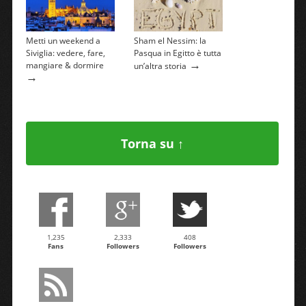
Metti un weekend a
Sham el Nessim: la
Siviglia: vedere, fare,
Pasqua in Egitto è tutta
→
mangiare & dormire
un’altra storia
→
Torna su ↑
1,235
2,333
408
Fans
Followers
Followers