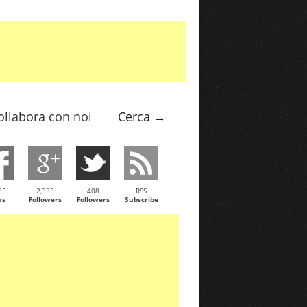
ollabora con noi
Cerca →
35
2,333
408
RSS
ns
Followers
Followers
Subscribe