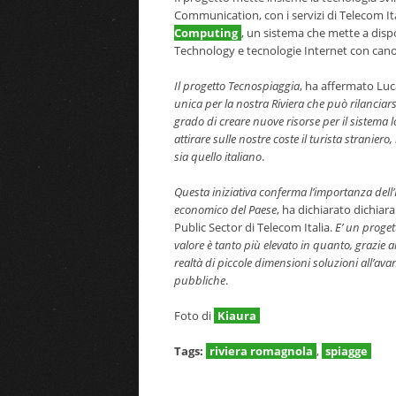
Communication, con i servizi di Telecom It
Computing
, un sistema che mette a disp
Technology e tecnologie Internet con canon
Il progetto Tecnospiaggia
, ha affermato Luc
unica per la nostra Riviera che può rilanciars
grado di creare nuove risorse per il sistema l
attirare sulle nostre coste il turista stranier
sia quello italiano
.
Questa iniziativa conferma l’importanza dell’I
economico del Paese
, ha dichiarato dichia
Public Sector di Telecom Italia.
E’ un progett
valore è tanto più elevato in quanto, grazie
realtà di piccole dimensioni soluzioni all’avan
pubbliche
.
Foto di
Kiaura
Tags:
riviera romagnola
,
spiagge