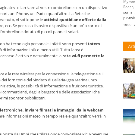
pic.tw
ginatevi di arrivare al vostro ombrellone con un dispositivo
18:00 ·
mart, un iPhone, un iPad o quant’altro. La Rete che
T
@
benvenuto, vi sottopone le
attività quotidiane offerte dalla
My wee
one, ecc. Se per caso il vostro dispositivo è un po’ a corto di
Reach.
’ombrellone dotato di piccoli pannelli solari.
pic.tw
18:00 ·
on ha tecnologia personale. Infatti sono presenti
totem
Art
à di informazioni più o meno utili. Tutta l’area è
esoccorso è attivo e naturalmente la
rete wi-fi permette la
ca e la rete wireless per la connessione, la tele-gestione e il
 dei fornitori e del Sindaco di Bellaria-Igea Marina Enzo
iziativa, le possibilità di informazione e fruizione turistica.
i commercianti, degli albergatori e delle associazioni che
primi sponsor pubblicitari.
elettroniche, inviare filmati e immagini dalle webcam
,
evere informazioni meteo in tempo reale e quant’altro verrà in
iluppata da Umpi che utilizza onde convogliate Plc, PowerLine