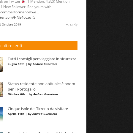
itter.com/HNE4ovzoT5
 2 Ottobre 2019
raveleurope.it
TraveleuropeIT
k on Twitter
: 1 Mention, 1.95K Mention
 See yours with
sumall.com/performancetwe…
itter.com/bawm3cUQjm
 11 Settembre 2019
icoli recenti
Tutti i consigli per viaggiare in sicurezza
Luglio 18th | by
Andrea Guerriero
Status residente non abituale: è boom
per il Portogallo
Ottobre 6th | by
Andrea Guerriero
Cinque isole del Tirreno da visitare
Aprile 11th | by
Andrea Guerriero