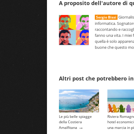
A proposito dell'autore di 
Giornalis
Sergio Bissi
informatica. Sognator
raccontando e raccogl
fanno una vita. I miei 
quella è solo apparenz
buone che questo mondo
Altri post che potrebbero in
Le più belle spiagge
Riviera Romagno
della Costiera
hotel economici
→
Amalfitana
una marcia in p