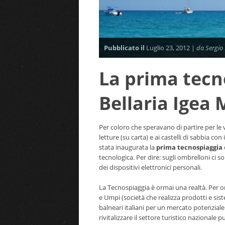
Pubblicato il
Luglio 23, 2012 |
da Sergio 
La prima tecn
Bellaria Igea
Per coloro che speravano di partire per le 
letture (su carta) e ai castelli di sabbia con
stata inaugurata la
prima tecnospiaggia
tecnologica. Per dire: sugli ombrelloni ci so
dei dispositivi elettronici personali.
La Tecnospiaggia è ormai una realtà. Per ora
e Umpi (società che realizza prodotti e sistem
balneari italiani per un mercato potenziale d
rivitalizzare il settore turistico nazional