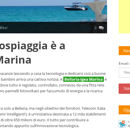
Bissi
0
ospiaggia è a
New
 Marina
Email 
vacanze lasciando a casa la tecnologia e dedicarsi così a buone
 i bambini arriva una cattiva notizia. A
Bellaria-Igea Marina
è
dove tutto è regolato, controllato, connesso da una fitta rete
no pannelli fotovoltaici per l’accumulo di energia e la ricarica
T
 solo a Bellaria, ma negli obiettivi dei fornitori, Telecom Italia
@
Ogg
i ‘intelligenti’), è un’iniziativa destinata a 12 mila stabilimenti
My wee
Reach,
i oltre 650 milioni di euro. Il tutto per contribuire a
sumal
e puntando appunto sull’innovazione tecnologica.