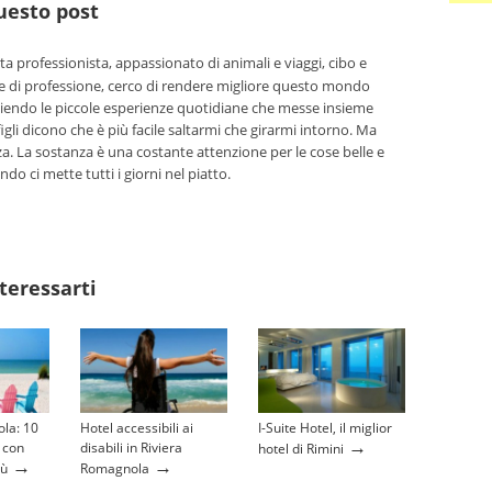
questo post
ta professionista, appassionato di animali e viaggi, cibo e
e di professione, cerco di rendere migliore questo mondo
iendo le piccole esperienze quotidiane che messe insieme
figli dicono che è più facile saltarmi che girarmi intorno. Ma
a. La sostanza è una costante attenzione per le cose belle e
 ci mette tutti i giorni nel piatto.
teressarti
la: 10
Hotel accessibili ai
I-Suite Hotel, il miglior
→
 con
disabili in Riviera
hotel di Rimini
→
→
iù
Romagnola