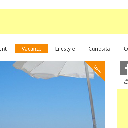
enti
Vacanze
Lifestyle
Curiosità
C
Mare
1,2
Fa