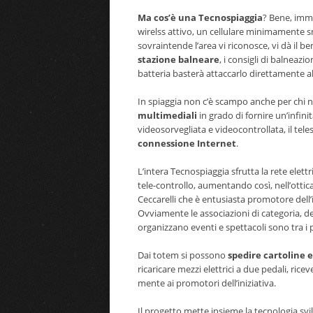
Ma cos’è una Tecnospiaggia
? Bene, imma
wirelss attivo, un cellulare minimamente s
sovraintende l’area vi riconosce, vi dà il 
stazione balneare
, i consigli di balneazi
batteria basterà attaccarlo direttamente all
In spiaggia non c’è scampo anche per chi n
multimediali
in grado di fornire un’infinit
videosorvegliata e videocontrollata, il tel
connessione Internet
.
L’intera Tecnospiaggia sfrutta la rete elettri
tele-controllo, aumentando così, nell’ottica
Ceccarelli che è entusiasta promotore dell’in
Ovviamente le associazioni di categoria, de
organizzano eventi e spettacoli sono tra i 
Dai totem si possono
spedire cartoline 
ricaricare mezzi elettrici a due pedali, ric
mente ai promotori dell’iniziativa.
Il progetto mette insieme la tecnologia sv