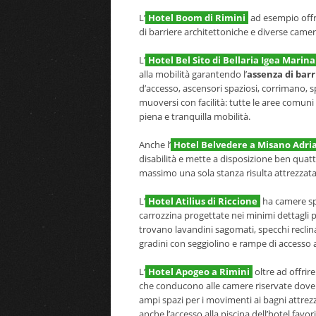
L’
Hotel Boom di Rimini
ad esempio offre
di barriere architettoniche e diverse camer
L’
Hotel Bel Sito di Bellaria Igea Marina
alla mobilità garantendo l’
assenza di bar
d’accesso, ascensori spaziosi, corrimano, 
muoversi con facilità: tutte le aree comuni
piena e tranquilla mobilità.
Anche l’
Hotel Belvedere a Misano Adri
disabilità e mette a disposizione ben quatt
massimo una sola stanza risulta attrezzat
L’
Hotel Atilius di Riccione
ha camere spe
carrozzina progettate nei minimi dettagli 
trovano lavandini sagomati, specchi reclinab
gradini con seggiolino e rampe di accesso ai
L’
Hotel Apogeo a Rimini
oltre ad offrire
che conducono alle camere riservate dove tu
ampi spazi per i movimenti ai bagni attrez
anche l’accesso alla piscina dell’hotel favor