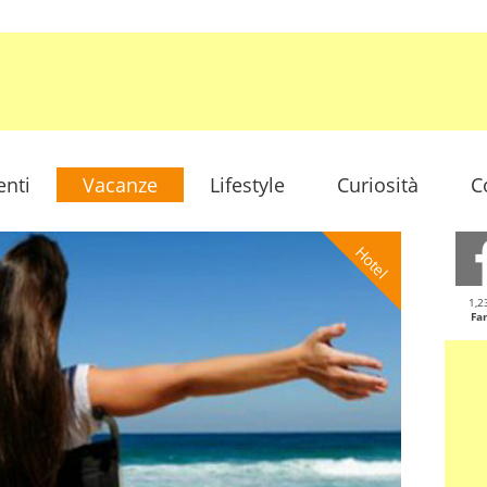
enti
Vacanze
Lifestyle
Curiosità
C
Hotel
1,2
Fa