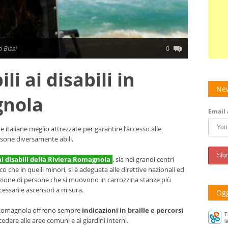
o Bissi
0
li ai disabili in
New
gnola
Email 
e italiane meglio attrezzate per garantire l’accesso alle
ersone diversamente abili.
ai disabili della Riviera Romagnola
, sia nei grandi centri
o che in quelli minori, si è adeguata alle direttive nazionali ed
sizione di persone che si muovono in carrozzina stanze più
ecessari e ascensori a misura.
Ogg
iera Romagnola offrono sempre
indicazioni in braille e percorsi
T
edere alle aree comuni e ai giardini interni.
@