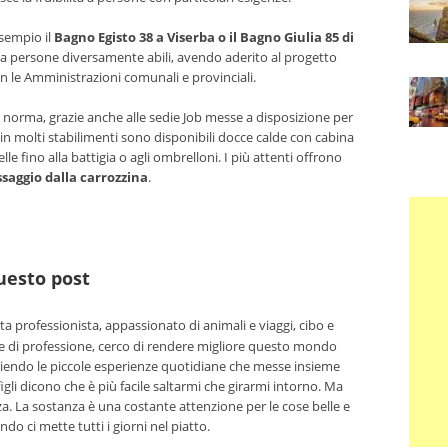
esempio il
Bagno Egisto 38 a Viserba o il Bagno Giulia 85 di
a persone diversamente abili, avendo aderito al progetto
on le Amministrazioni comunali e provinciali.
 norma, grazie anche alle sedie Job messe a disposizione per
e in molti stabilimenti sono disponibili docce calde con cabina
lle fino alla battigia o agli ombrelloni. I più attenti offrono
passaggio dalla carrozzina
.
questo post
ta professionista, appassionato di animali e viaggi, cibo e
e di professione, cerco di rendere migliore questo mondo
iendo le piccole esperienze quotidiane che messe insieme
figli dicono che è più facile saltarmi che girarmi intorno. Ma
a. La sostanza è una costante attenzione per le cose belle e
 ci mette tutti i giorni nel piatto.