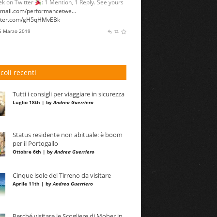
k on Twitter
: 1 Mention, 1 Reply. See yours
umall.com/performancetwe…
itter.com/gH5qHMvEBk
 6 Marzo 2019
icoli recenti
Tutti i consigli per viaggiare in sicurezza
Luglio 18th | by
Andrea Guerriero
Status residente non abituale: è boom
per il Portogallo
Ottobre 6th | by
Andrea Guerriero
Cinque isole del Tirreno da visitare
Aprile 11th | by
Andrea Guerriero
Perché visitare le Scogliere di Moher in