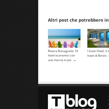
Altri post che potrebbero in
Riviera Romagnola: 10
I-Suite Hotel, il 
hotel economici con
hotel di Rimini
→
una marcia in più
e
i