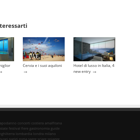
teressarti
miglior
Cervia e i suoi aquiloni
Hotel di lusso in Italia, 4
→
→
→
new entry
capodanno
concerti
costiera amalfitana
state
festival
fiere
gastronomia
guide
nghilterra
lombardia
londra
milano
musei
parigi
roma
sagre
sciare
spiagge