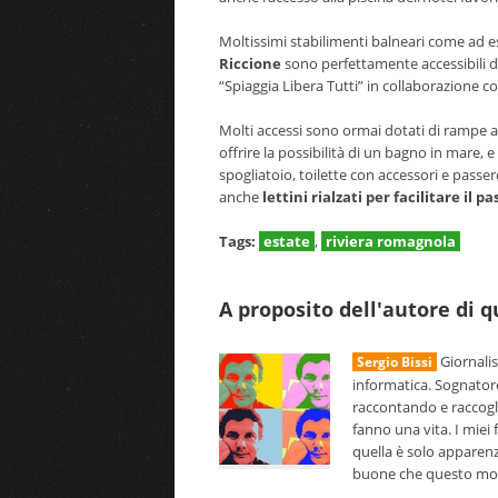
Moltissimi stabilimenti balneari come ad 
Riccione
sono perfettamente accessibili d
“Spiaggia Libera Tutti” in collaborazione c
Molti accessi sono ormai dotati di rampe a
offrire la possibilità di un bagno in mare, 
spogliatoio, toilette con accessori e passere
anche
lettini rialzati per facilitare il 
Tags:
estate
,
riviera romagnola
A proposito dell'autore di 
Giornalis
Sergio Bissi
informatica. Sognator
raccontando e raccogl
fanno una vita. I miei 
quella è solo apparenz
buone che questo mondo