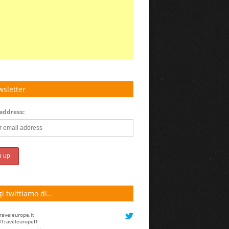
sletter
address:
i twittiamo di…
raveleurope.it
TraveleuropeIT