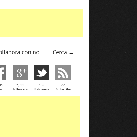
ollabora con noi
Cerca →
35
2,333
408
RSS
ns
Followers
Followers
Subscribe