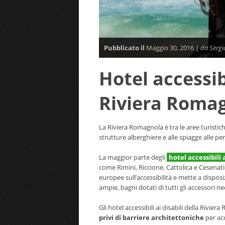
Pubblicato il
Maggio 30, 2016 |
da Sergi
Hotel accessibi
Riviera Roma
La Riviera Romagnola è tra le aree turistich
strutture alberghiere e alle spiagge alle p
La maggior parte degli
hotel accessibili 
come Rimini, Riccione, Cattolica e Cesenatic
europee sull’accessibilità e mette a dispo
ampie, bagni dotati di tutti gli accessori n
Gli hotel accessibili ai disabili della Riv
privi di barriere architettoniche
per acc