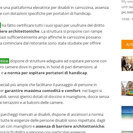
My wee
with
s
 una piattaforma elevatrice per disabili in carrozzina, assenza
pic.tw
e con dotazioni specifiche per portatori di handicap.
19:00 ·
ha fatto certificare tutti i suoi spazi per usufruire del diritto
riere architettoniche
. La struttura si propone con rampe
spazi sufficientemente ampi affinché le carrozzine possano
 a cominciare dal ristorante sono state studiate per offrire
Art
atico
dispone di strutture adeguate ad ospitare persone con
ro camere dove in genere, in hotel di pari dimensioni, al
a e
a norma per ospitare portatori di handicap
.
ciali più ampie che facilitano il passaggio di persone in
per
garantire massima comodità e comfort
: nei bagni si
ili, servizi igienici dotati di doccino e maniglione, docce senza
 terrazzini e ai balconi delle camere.
 parcheggi riservati ai disabili, dispone di ascensori a norma
tte le esigenze delle persone disabili sono rispettate, dagli
zati con maniglioni e
assenza di barriere architettoniche
;
isce la fruibilità a persone con particolari esigenze.