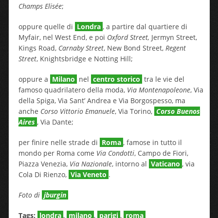
Champs Elisée
;
oppure quelle di
Londra
, a partire dal quartiere di
Myfair, nel West End, e poi
Oxford Street,
Jermyn Street,
Kings Road,
Carnaby Street
, New Bond Street,
Regent
Street
, Knightsbridge e Notting Hill;
oppure a
Milano
nel
centro storico
tra le vie del
famoso quadrilatero della moda,
Via Montenapoleone
, Via
della Spiga, Via Sant’ Andrea e Via Borgospesso, ma
anche
Corso Vittorio Emanuele
, Via Torino,
Corso Buenos
Aires
, Via Dante;
per finire nelle strade di
Roma
, famose in tutto il
mondo per Roma come
Via Condotti
, Campo de Fiori,
Piazza Venezia,
Via Nazionale
, intorno al
Vaticano
, via
Cola Di Rienzo,
Via Veneto
.
Foto di
jburgin
Tags:
londra
,
milano
,
parigi
,
roma