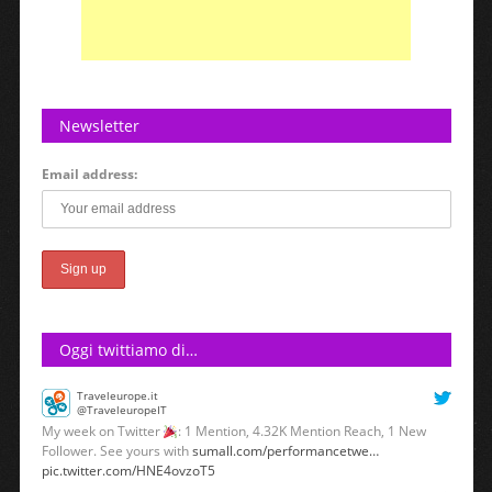
Newsletter
Email address:
Oggi twittiamo di…
Traveleurope.it
@TraveleuropeIT
My week on Twitter
: 1 Mention, 4.32K Mention Reach, 1 New
Follower. See yours with
sumall.com/performancetwe…
pic.twitter.com/HNE4ovzoT5