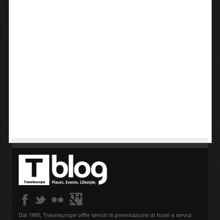
Dal 1995, Traveleurope offre servizi di prenotazione di hotel e servizi