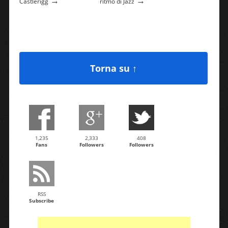
→
→
Castlerigg
ritmo di Jazz
Torna su ↑
1,235
2,333
408
Fans
Followers
Followers
RSS
Subscribe