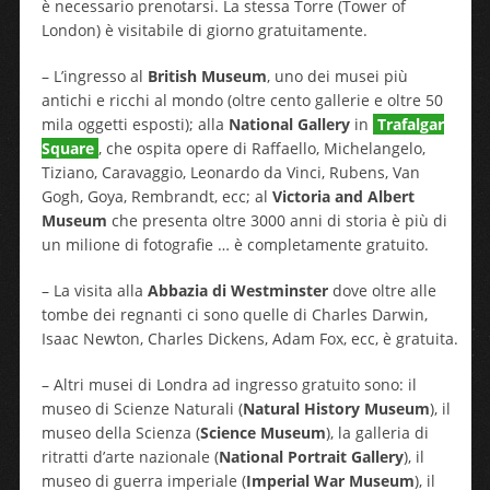
è necessario prenotarsi. La stessa Torre (Tower of
London) è visitabile di giorno gratuitamente.
– L’ingresso al
British Museum
, uno dei musei più
antichi e ricchi al mondo (oltre cento gallerie e oltre 50
mila oggetti esposti); alla
National Gallery
in
Trafalgar
Square
, che ospita opere di Raffaello, Michelangelo,
Tiziano, Caravaggio, Leonardo da Vinci, Rubens, Van
Gogh, Goya, Rembrandt, ecc; al
Victoria and Albert
Museum
che presenta oltre 3000 anni di storia è più di
un milione di fotografie … è completamente gratuito.
– La visita alla
Abbazia di Westminster
dove oltre alle
tombe dei regnanti ci sono quelle di Charles Darwin,
Isaac Newton, Charles Dickens, Adam Fox, ecc, è gratuita.
– Altri musei di Londra ad ingresso gratuito sono: il
museo di Scienze Naturali (
Natural History Museum
), il
museo della Scienza (
Science Museum
), la galleria di
ritratti d’arte nazionale (
National Portrait Gallery
), il
museo di guerra imperiale (
Imperial War Museum
), il