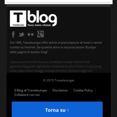
Dal 1995, Traveleurope offre servizi di prenotazione di hotel e servizi
turistici su Internet. Da qualche anno vi racconta anche l'Europa
dalle pagine di questo blog!
capodanno
concerti
costiera amalfitana
estate
festival
fiere
gastronomia
guide
inghilterra
lombardia
londra
milano
musei
parigi
roma
sagre
sciare
spiagge
toscana
trentino
venezia
viaggi
voli
© 2015 Traveleurope
Il Blog di Traveleurope
Disclaimer
Cookie Policy
Collabora con noi
Torna su ↑