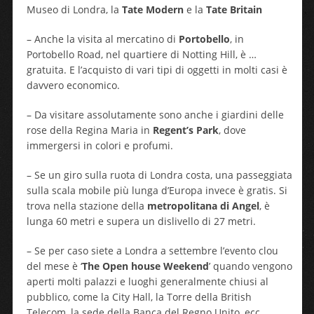
Museo di Londra, la
Tate Modern
e la
Tate Britain
– Anche la visita al mercatino di
Portobello
, in
Portobello Road, nel quartiere di Notting Hill, è …
gratuita. E l’acquisto di vari tipi di oggetti in molti casi è
davvero economico.
– Da visitare assolutamente sono anche i giardini delle
rose della Regina Maria in
Regent’s Park
, dove
immergersi in colori e profumi.
– Se un giro sulla ruota di Londra costa, una passeggiata
sulla scala mobile più lunga d’Europa invece è gratis. Si
trova nella stazione della
metropolitana di Angel
, è
lunga 60 metri e supera un dislivello di 27 metri.
– Se per caso siete a Londra a settembre l’evento clou
del mese è ‘
The Open house Weekend
’ quando vengono
aperti molti palazzi e luoghi generalmente chiusi al
pubblico, come la City Hall, la Torre della British
Telecom, la sede della Banca del Regno Unito, ecc.