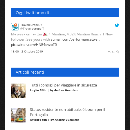
Oggi twittiamo di…
Traveleurope.it
@TraveleuropeIT
My week on Twitter
: 1 Mention, 4.32K Mention Reach, 1 New
Follower. See yours with
sumall.com/performancetwe…
pic.twitter.com/HNE4ovzoT5
18:00 · 2 Ottobre 2019
Articoli recenti
Tutti i consigli per viaggiare in sicurezza
Luglio 18th | by
Andrea Guerriero
Status residente non abituale: è boom per il
Portogallo
Ottobre 6th | by
Andrea Guerriero