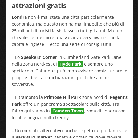
attrazioni gratis
Londra
non è mai stata una città particolarmente
economica, ma questo non ha mai impedito che più di
25 milioni di turisti la visitassero tutti gli anni. Ma per
chi volesse trascorre una vacanza very low cost nella
capitale inglese … ecco una serie di consigli utili.
– Lo
Speakers’ Corner
in Cumberland Gate Park Lane
nella zona nord-est di
Hyde Park
è sempre uno
spettacolo. Chiunque può improvvisare comizi, urlare le
proprie idee, fare dichiarazioni politiche anche
sovversive.
– Il tramonto la
Primose Hill Park
zona nord di
Regent’s
Park
offre un panorama spettacolare sulla città. Tra
l’altro qui siamo in
Camden Town
, zona di Londra con
locali e negozi molto trendy.
– Un mercato alternativo, anche rispetto ai più famosi, è
il
Backyard market
, sabato e domenica, dove giovani