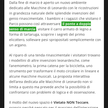
Dalla fine di marzo è aperto un nuovo ambiente
dedicato alle Macchine di Leonardo con le ricostruzioni
in grandezza naturale delle splendide invenzioni del
genio rinascimentale. I bambini e i ragazzi che visitano il
Parco possono così attraversare
il ponte a doppio
senso di marcia
, visitare il carro armato di legno a
forma di tartaruga, scoprire i segreti del primo
elicottero, sollevare pesi spropositati semplicemente con
un argano.
Al riparo di una tenda rinascimentale i visitatori trovano
i modellini di altre invenzioni leonardesche, come
l’anemometro, la prima catena per la bicicletta, uno
strumento per trasformare il moto circolare in lineare e
alcune macchine musicali. La proposta interattiva
dell’area dedicata alle Macchine di Leonardo non si
limita a questo ma prevede anche la possibilità di
confrontarsi con problemi di logica e di osservazione.
Il motto del nuovo spazio è
Vietato NON Toccare
,
proprio perché pensato per il massimo dell’interazione