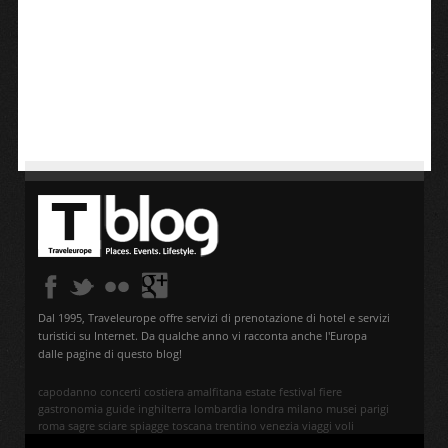
Dal 1995, Traveleurope offre servizi di prenotazione di hotel e servizi
turistici su Internet. Da qualche anno vi racconta anche l'Europa
dalle pagine di questo blog!
capodanno
concerti
costiera amalfitana
estate
festival
fiere
gastronomia
guide
inghilterra
lombardia
londra
milano
musei
parigi
roma
sagre
sciare
spiagge
toscana
trentino
venezia
viaggi
voli