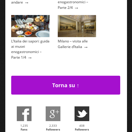
→
enogastronomici –
andare
→
Parte 2/4
L’Italia dei sapori: guida
Milano – visita alle
→
ai musei
Gallerie d’Italia
enogastronomici –
→
Parte 1/4
Torna su ↑
1,235
2,333
408
Fans
Followers
Followers