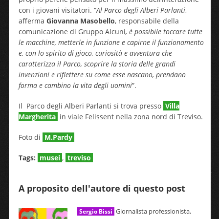
con i giovani visitatori. “
Al Parco degli Alberi Parlanti
,
afferma
Giovanna Masobello
, responsabile della
comunicazione di Gruppo Alcuni
, è possibile toccare tutte
le macchine, metterle in funzione e capirne il funzionamento
e, con lo spirito di gioco, curiosità e avventura che
caratterizza il Parco, scoprire la storia delle grandi
invenzioni e riflettere su come esse nascano, prendano
forma e cambino la vita degli uomini
”.
Il Parco degli Alberi Parlanti si trova presso
Villa
Margherita
in viale Felissent nella zona nord di Treviso.
Foto di
M.Pardy
Tags:
musei
,
treviso
A proposito dell'autore di questo post
Giornalista professionista,
Sergio Bissi