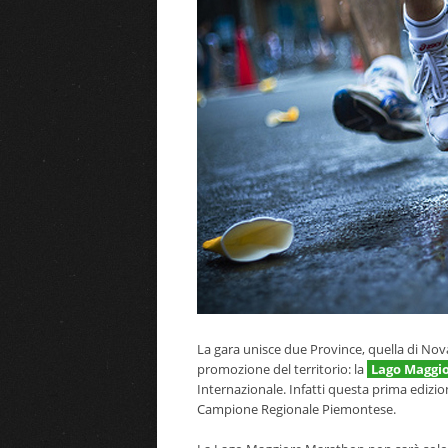
La gara unisce due Province, quella di Nova
promozione del territorio: la
Lago Maggi
Internazionale. Infatti questa prima edizio
Campione Regionale Piemontese.