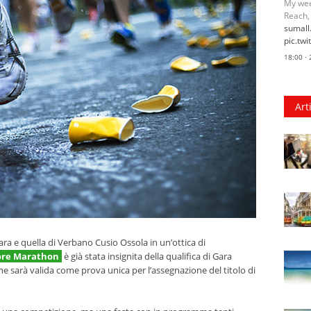
My wee
Reach,
sumal
pic.tw
18:00 ·
Art
ra e quella di Verbano Cusio Ossola in un’ottica di
ore Marathon
è già stata insignita della qualifica di Gara
ne sarà valida come prova unica per l’assegnazione del titolo di