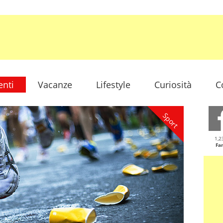
enti
Vacanze
Lifestyle
Curiosità
C
Sport
1,2
Fa