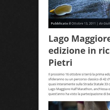
Pubblicato il
Ottobre 13, 2011 |
da Giuli
Lago Maggior
edizione in r
Pietri
Il prossimo 16 ottobre si terrà la prima ed
sfideranno su un percorso classico di 42 c
quasi interamente sulla Strada Statale 33 
Lago Maggiore Half Marathon, anch’essa or
quest’anno ha visto la partecipazione di be