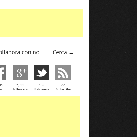
ollabora con noi
Cerca →
35
2,333
408
RSS
ns
Followers
Followers
Subscribe