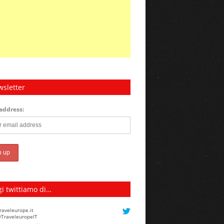
sletter
address:
i twittiamo di…
raveleurope.it
TraveleuropeIT