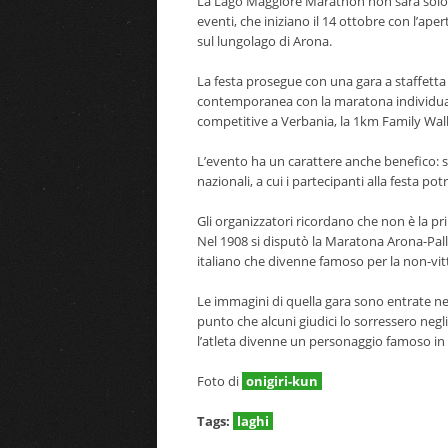
La Lago Maggiore Marathon non sarà solo
eventi, che iniziano il 14 ottobre con l’ape
sul lungolago di Arona.
La festa prosegue con una gara a staffetta
contemporanea con la maratona individuale
competitive a Verbania, la 1km Family Wal
L’evento ha un carattere anche benefico: so
nazionali, a cui i partecipanti alla festa po
Gli organizzatori ricordano che non è la p
Nel 1908 si disputò la Maratona Arona-Palla
italiano che divenne famoso per la non-vit
Le immagini di quella gara sono entrate nel
punto che alcuni giudici lo sorressero negli
l’atleta divenne un personaggio famoso in
Foto di
onigiri-kun
Tags:
laghi