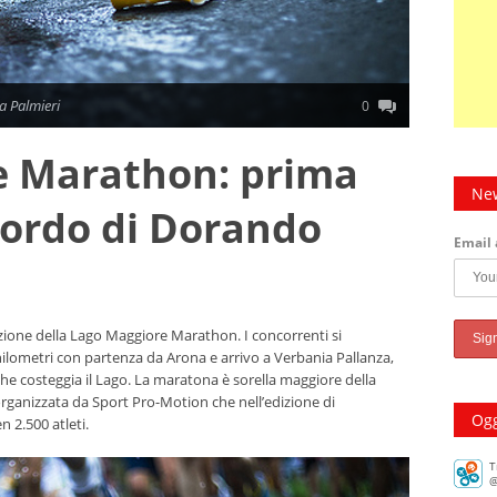
a Palmieri
0
e Marathon: prima
New
icordo di Dorando
Email 
izione della Lago Maggiore Marathon. I concorrenti si
hilometri con partenza da Arona e arrivo a Verbania Pallanza,
che costeggia il Lago. La maratona è sorella maggiore della
ganizzata da Sport Pro-Motion che nell’edizione di
Ogg
n 2.500 atleti.
T
@