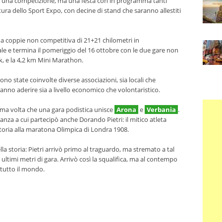
 una competizione, ma una festa con in programma tanti
rtura dello Sport Expo, con decine di stand che saranno allestiti
 a coppie non competitiva di 21+21 chilometri in
 e termina il pomeriggio del 16 ottobre con le due gare non
k, e la 4,2 km Mini Marathon.
no state coinvolte diverse associazioni, sia locali che
tranno aderire sia a livello economico che volontaristico.
rima volta che una gara podistica unisce
Arona
e
Verbania
.
nza a cui partecipò anche Dorando Pietri: il mitico atleta
toria alla maratona Olimpica di Londra 1908.
la storia: Pietri arrivò primo al traguardo, ma stremato a tal
 ultimi metri di gara. Arrivò così la squalifica, ma al contempo
 tutto il mondo.