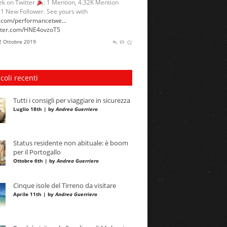
k on Twitter
: 1 Mention, 4.32K Mention
 1 New Follower. See yours with
l.com/performancetwe…
itter.com/HNE4ovzoT5
 2 Ottobre 2019
icoli recenti
Tutti i consigli per viaggiare in sicurezza
Luglio 18th | by
Andrea Guerriero
Status residente non abituale: è boom
per il Portogallo
Ottobre 6th | by
Andrea Guerriero
Cinque isole del Tirreno da visitare
Aprile 11th | by
Andrea Guerriero