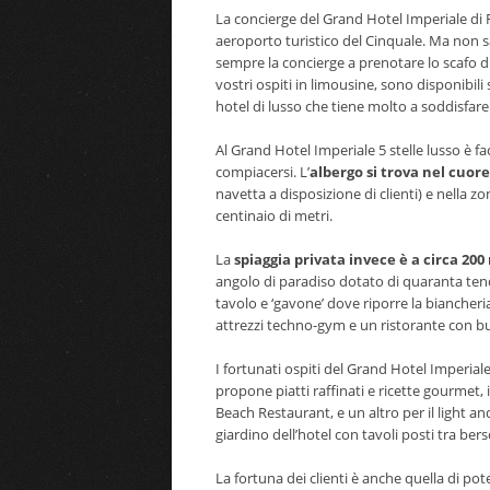
La concierge del Grand Hotel Imperiale di
aeroporto turistico del Cinquale. Ma non 
sempre la concierge a prenotare lo scafo di 
vostri ospiti in limousine, sono disponibil
hotel di lusso che tiene molto a soddisfare 
Al Grand Hotel Imperiale 5 stelle lusso è fa
compiacersi. L’
albergo si trova nel cuor
navetta a disposizione di clienti) e nella
centinaio di metri.
La
spiaggia privata invece è a circa 200
angolo di paradiso dotato di quaranta tende 
tavolo e ‘gavone’ dove riporre la biancher
attrezzi techno-gym e un ristorante con buf
I fortunati ospiti del Grand Hotel Imperial
propone piatti raffinati e ricette gourmet, 
Beach Restaurant, e un altro per il light a
giardino dell’hotel con tavoli posti tra bersò 
La fortuna dei clienti è anche quella di po