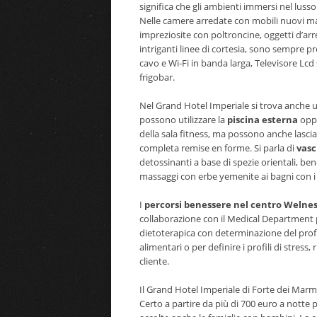
significa che gli ambienti immersi nel luss
Nelle camere arredate con mobili nuovi ma 
impreziosite con poltroncine, oggetti d’ar
intriganti linee di cortesia, sono sempre 
cavo e Wi-Fi in banda larga, Televisore Lcd
frigobar.
Nel Grand Hotel Imperiale si trova anche u
possono utilizzare la
piscina esterna
oppu
della sala fitness, ma possono anche lascia
completa remise en forme. Si parla di
vasc
detossinanti a base di spezie orientali, ben
massaggi con erbe yemenite ai bagni con i fi
I
percorsi benessere nel centro Welne
collaborazione con il Medical Department pr
dietoterapica con determinazione del profil
alimentari o per definire i profili di stress,
cliente.
Il Grand Hotel Imperiale di Forte dei Marmi,
Certo a partire da più di 700 euro a notte 