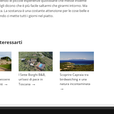
iendo le piccole esperienze quotidiane che messe insieme
figli dicono che è più facile saltarmi che girarmi intorno. Ma
a. La sostanza è una costante attenzione per le cose belle e
 ci mette tutti i giorni nel piatto.
teressarti
I Sette Borghi B&B,
Scoprire Capraia tra
nessere
un’oasi di pace in
birdwatching e una
→
→
natura incontaminata
nti
Toscana
→