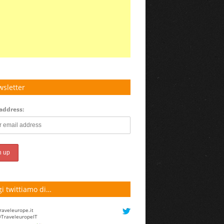
sletter
address:
i twittiamo di…
raveleurope.it
TraveleuropeIT