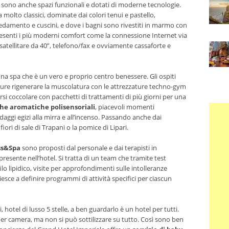
o sono anche spazi funzionali e dotati di moderne tecnologie.
molto classici, dominate dai colori tenui e pastello,
redamento e cuscini, e dove i bagni sono rivestiti in marmo con
presenti i più moderni comfort come la connessione Internet via
 satellitare da 40”, telefono/fax e ovviamente cassaforte e
na spa che è un vero e proprio centro benessere. Gli ospiti
re rigenerare la muscolatura con le attrezzature techno-gym
rsi coccolare con pacchetti di trattamenti di più giorni per una
he aromatiche polisensoriali
, piacevoli momenti
daggi egizi alla mirra e all’incenso. Passando anche dai
ori di sale di Trapani o la pomice di Lipari.
ss&Spa
sono proposti dal personale e dai terapisti in
esente nell’hotel. Si tratta di un team che tramite test
o lipidico, visite per approfondimenti sulle intolleranze
 riesce a definire programmi di attività specifici per ciascun
 hotel di lusso 5 stelle, a ben guardarlo è un hotel per tutti.
per camera, ma non si può sottilizzare su tutto. Così sono ben