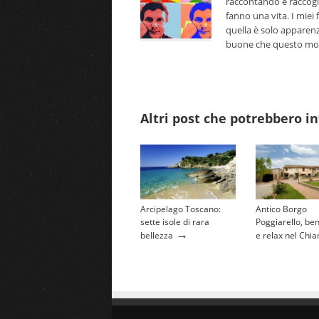
raccontando e raccogl
fanno una vita. I miei 
quella è solo apparenz
buone che questo mondo
Altri post che potrebbero in
Arcipelago Toscano:
Antico Borgo
sette isole di rara
Poggiarello, be
→
bellezza
e relax nel Chia