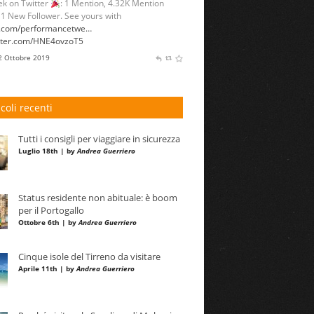
k on Twitter
: 1 Mention, 4.32K Mention
 1 New Follower. See yours with
l.com/performancetwe…
itter.com/HNE4ovzoT5
 2 Ottobre 2019
icoli recenti
Tutti i consigli per viaggiare in sicurezza
Luglio 18th | by
Andrea Guerriero
Status residente non abituale: è boom
per il Portogallo
Ottobre 6th | by
Andrea Guerriero
Cinque isole del Tirreno da visitare
Aprile 11th | by
Andrea Guerriero