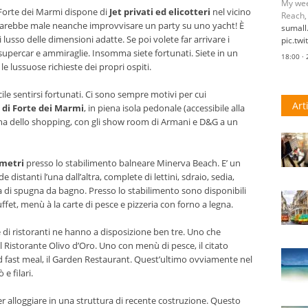
My wee
 Forte dei Marmi dispone di
Jet privati ed elicotteri
nel vicino
Reach,
sarebbe male neanche improvvisare un party su uno yacht! È
sumal
lusso delle dimensioni adatte. Se poi volete far arrivare i
pic.tw
i supercar e ammiraglie. Insomma siete fortunati. Siete in un
18:00 ·
le lussuose richieste dei propri ospiti.
cile sentirsi fortunati. Ci sono sempre motivi per cui
Art
e di Forte dei Marmi
, in piena isola pedonale (accessibile alla
 zona dello shopping, con gli show room di Armani e D&G a un
 metri
presso lo stabilimento balneare Minerva Beach. E’ un
distanti l’una dall’altra, complete di lettini, sdraio, sedia,
ia di spugna da bagno. Presso lo stabilimento sono disponibili
fet, menù à la carte di pesce e pizzeria con forno a legna.
e di ristoranti ne hanno a disposizione ben tre. Uno che
il Ristorante Olivo d’Oro. Uno con menù di pesce, il citato
nd fast meal, il Garden Restaurant. Quest’ultimo ovviamente nel
e filari.
ter alloggiare in una struttura di recente costruzione. Questo