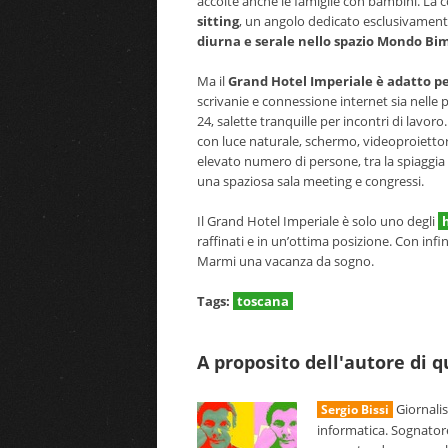
accolte anche le famiglie con bambini. La 
sitting
, un angolo dedicato esclusivamente
diurna e serale nello spazio Mondo Bi
Ma il
Grand Hotel Imperiale è adatto pe
scrivanie e connessione internet sia nelle
24, salette tranquille per incontri di lavo
con luce naturale, schermo, videoproiettor
elevato numero di persone, tra la spiaggia
una spaziosa sala meeting e congressi.
Il Grand Hotel Imperiale è solo uno degli
h
raffinati e in un’ottima posizione. Con infi
Marmi una vacanza da sogno.
Tags:
toscana
A proposito dell'autore di 
Giornalis
Sergio Bissi
informatica. Sognator