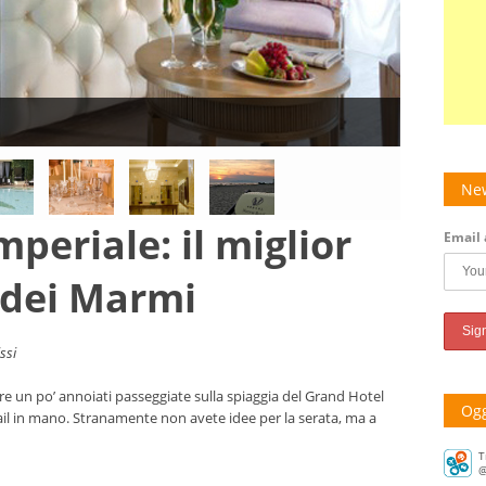
New
periale: il miglior
Email 
e dei Marmi
ssi
 un po’ annoiati passeggiate sulla spiaggia del Grand Hotel
Ogg
ail in mano. Stranamente non avete idee per la serata, ma a
T
@