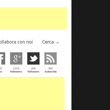
ollabora con noi
Cerca →
35
2,333
408
RSS
ns
Followers
Followers
Subscribe