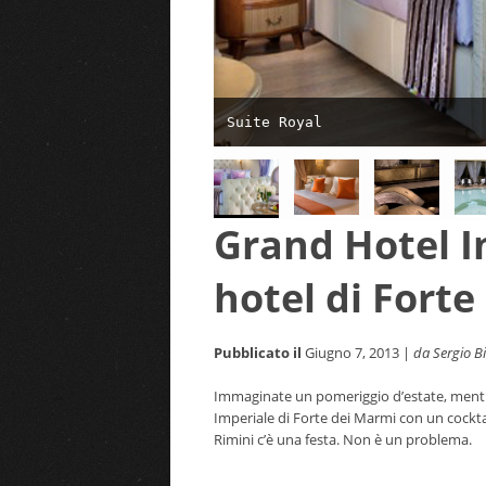
Suite Royal
Grand Hotel Im
hotel di Fort
Pubblicato il
Giugno 7, 2013 |
da Sergio Bi
Immaginate un pomeriggio d’estate, mentre
Imperiale di Forte dei Marmi con un cockt
Rimini c’è una festa. Non è un problema.