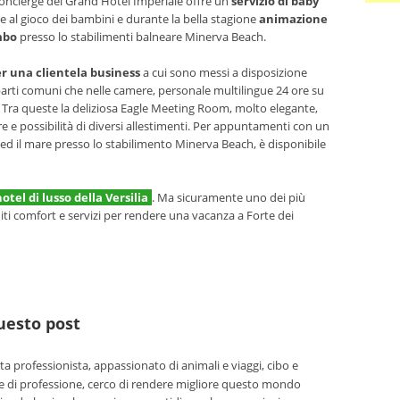
concierge del Grand Hotel Imperiale offre un
servizio di baby
 al gioco dei bambini e durante la bella stagione
animazione
mbo
presso lo stabilimenti balneare Minerva Beach.
r una clientela business
a cui sono messi a disposizione
 parti comuni che nelle camere, personale multilingue 24 ore su
ro. Tra queste la deliziosa Eagle Meeting Room, molto elegante,
e e possibilità di diversi allestimenti. Per appuntamenti con un
 ed il mare presso lo stabilimento Minerva Beach, è disponibile
otel di lusso della Versilia
. Ma sicuramente uno dei più
niti comfort e servizi per rendere una vacanza a Forte dei
questo post
ta professionista, appassionato di animali e viaggi, cibo e
e di professione, cerco di rendere migliore questo mondo