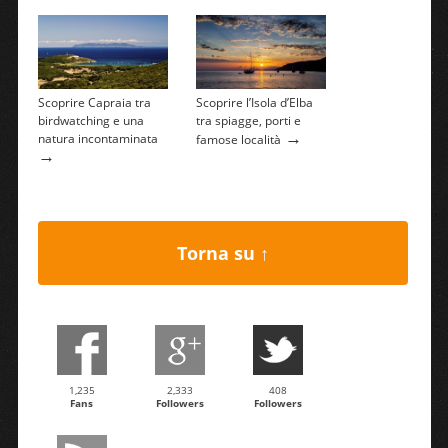
Scoprire Capraia tra
Scoprire l’Isola d’Elba
birdwatching e una
tra spiagge, porti e
→
natura incontaminata
famose località
→
Torna su ↑
1,235
2,333
408
Fans
Followers
Followers