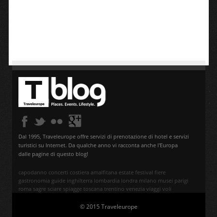
Dal 1995, Traveleurope offre servizi di prenotazione di hotel e servizi
turistici su Internet. Da qualche anno vi racconta anche l'Europa
dalle pagine di questo blog!
capodanno
concerti
costiera amalfitana
estate
festival
fiere
gastronomia
guide
inghilterra
lombardia
londra
milano
musei
parigi
roma
sagre
sciare
spiagge
toscana
trentino
venezia
viaggi
voli
© 2015 Traveleurope