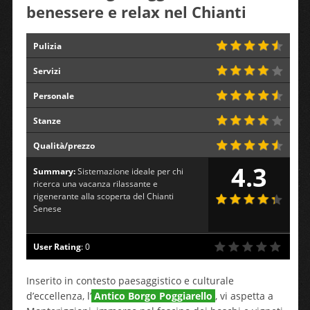
benessere e relax nel Chianti
Pulizia
Servizi
Personale
Stanze
Qualità/prezzo
4.3
Summary:
Sistemazione ideale per chi
ricerca una vacanza rilassante e
rigenerante alla scoperta del Chianti
Senese
User Rating
:
0
Inserito in contesto paesaggistico e culturale
d’eccellenza, l’
Antico Borgo Poggiarello
, vi aspetta a