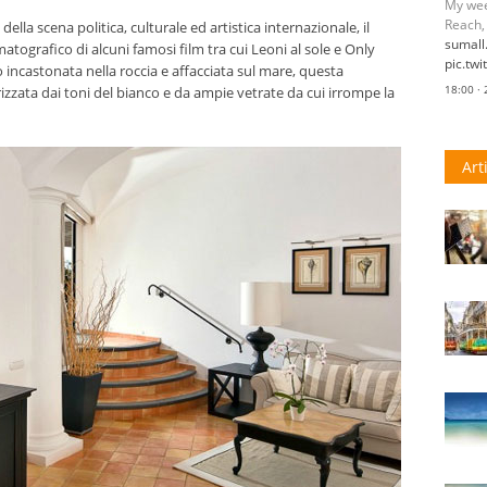
My wee
Reach,
della scena politica, culturale ed artistica internazionale, il
sumal
atografico di alcuni famosi film tra cui Leoni al sole e Only
pic.tw
o incastonata nella roccia e affacciata sul mare, questa
18:00 ·
izzata dai toni del bianco e da ampie vetrate da cui irrompe la
Art