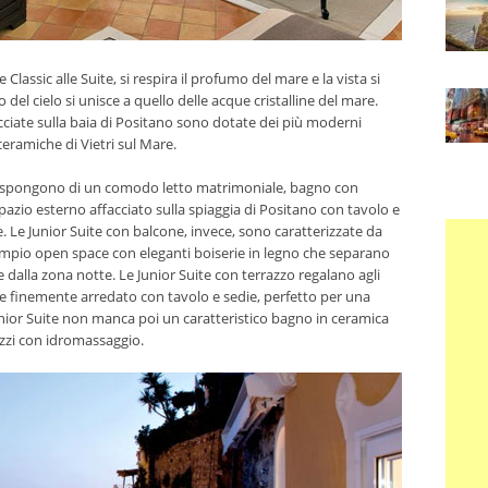
Classic alle Suite, si respira il profumo del mare e la vista si
o del cielo si unisce a quello delle acque cristalline del mare.
cciate sulla baia di Positano sono dotate dei più moderni
ceramiche di Vietri sul Mare.
 dispongono di un comodo letto matrimoniale, bagno con
spazio esterno affacciato sulla spiaggia di Positano con tavolo e
. Le Junior Suite con balcone, invece, sono caratterizzate da
ampio open space con eleganti boiserie in legno che separano
ne dalla zona notte. Le Junior Suite con terrazzo regalano agli
e finemente arredato con tavolo e sedie, perfetto per una
nior Suite non manca poi un caratteristico bagno in ceramica
cuzzi con idromassaggio.