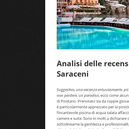
Analisi delle recens
Saraceni
Suggestivo, una vacanza entusiasmante, piccoli
non perdere, un paradiso
, ecco come alcuni
di Positano. Prenotato sia da coppie giova
è particolarmente apprezzato per la posizi
l’incantevole piscina di acqua salata affacc
camere e suite. Sono in molti a dichiarare 
sottolinearne la gentilezza e professionalit