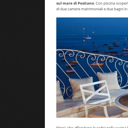
sul mare di Positano
. Con piscina scoper
di due camere matrimoniali e due bagni i
Menù che affondano le radici nella cucina l