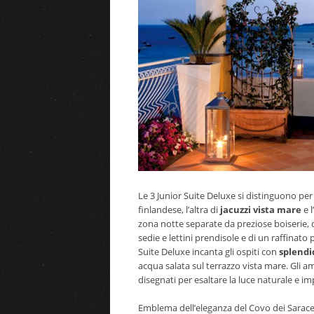
Le 3 Junior Suite Deluxe si distinguono per
finlandese, l’altra di
jacuzzi vista mare
e l
zona notte separate da preziose boiserie, 
sedie e lettini prendisole e di un raffinato
Suite Deluxe incanta gli ospiti con
splendid
acqua salata sul terrazzo vista mare. Gli 
disegnati per esaltare la luce naturale e 
Emblema dell’eleganza del Covo dei Sarac