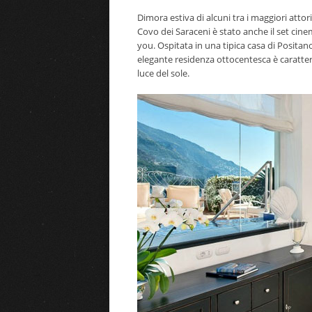
Dimora estiva di alcuni tra i maggiori attori 
Covo dei Saraceni è stato anche il set cinem
you. Ospitata in una tipica casa di Positan
elegante residenza ottocentesca è caratter
luce del sole.