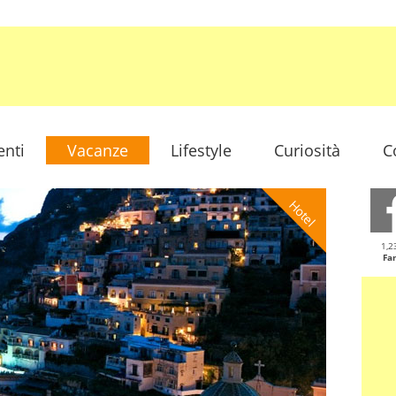
enti
Vacanze
Lifestyle
Curiosità
C
Hotel
1,2
Fa