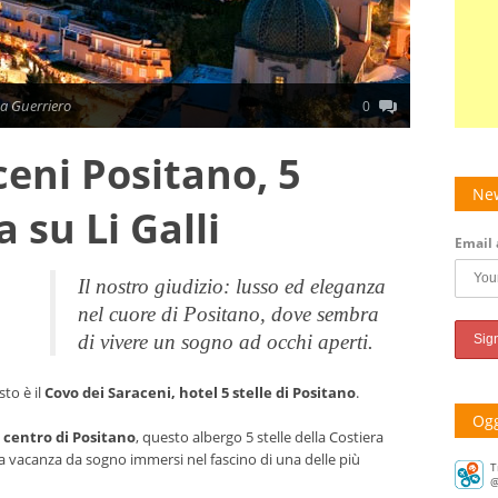
a Guerriero
0
ceni Positano, 5
New
a su Li Galli
Email 
Il nostro giudizio: lusso ed eleganza
nel cuore di Positano, dove sembra
di vivere un sogno ad occhi aperti.
to è il
Covo dei Saraceni, hotel 5 stelle di Positano
.
Ogg
l centro di Positano
, questo albergo 5 stelle della Costiera
na vacanza da sogno immersi nel fascino di una delle più
T
@