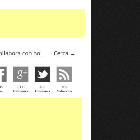
ollabora con noi
Cerca →
35
2,333
408
RSS
ns
Followers
Followers
Subscribe