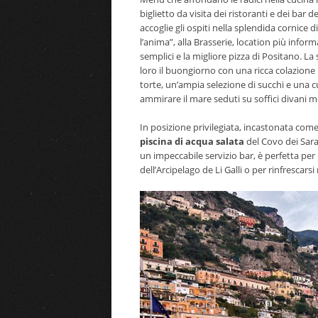
biglietto da visita dei ristoranti e dei bar
accoglie gli ospiti nella splendida cornice 
l’anima”, alla Brasserie, location più info
semplici e la migliore pizza di Positano. La
loro il buongiorno con una ricca colazione
torte, un’ampia selezione di succhi e una cu
ammirare il mare seduti su soffici divani 
In posizione privilegiata, incastonata come 
piscina di acqua salata
del Covo dei Sara
un impeccabile servizio bar, è perfetta per 
dell’Arcipelago de Li Galli o per rinfrescars