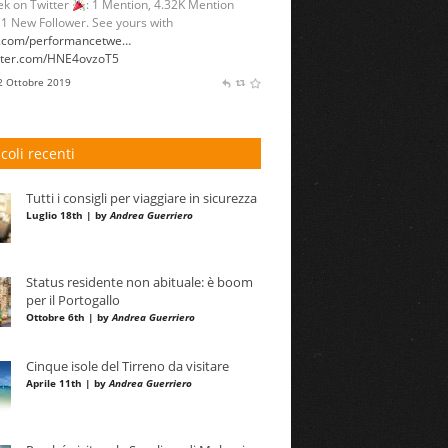
k on Twitter
: 1 Mention, 4.32K Mention
 1 New Follower. See yours with
l.com/performancetwe…
itter.com/HNE4ovzoT5
 2 Ottobre 2019
icoli recenti
Tutti i consigli per viaggiare in sicurezza
Luglio 18th | by
Andrea Guerriero
Status residente non abituale: è boom
per il Portogallo
Ottobre 6th | by
Andrea Guerriero
Cinque isole del Tirreno da visitare
Aprile 11th | by
Andrea Guerriero