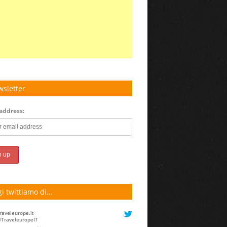
sletter
address:
i twittiamo di…
raveleurope.it
TraveleuropeIT