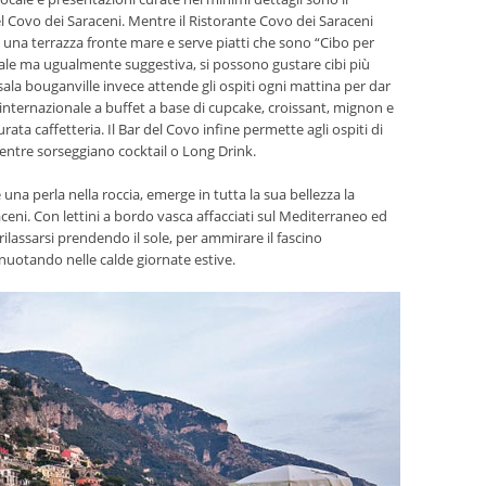
 del Covo dei Saraceni. Mentre il Ristorante Covo dei Saraceni
di una terrazza fronte mare e serve piatti che sono “Cibo per
rmale ma ugualmente suggestiva, si possono gustare cibi più
 sala bouganville invece attende gli ospiti ogni mattina per dar
 internazionale a buffet a base di cupcake, croissant, mignon e
rata caffetteria. Il Bar del Covo infine permette agli ospiti di
mentre sorseggiano cocktail o Long Drink.
una perla nella roccia, emerge in tutta la sua bellezza la
ceni. Con lettini a bordo vasca affacciati sul Mediterraneo ed
rilassarsi prendendo il sole, per ammirare il fascino
i nuotando nelle calde giornate estive.