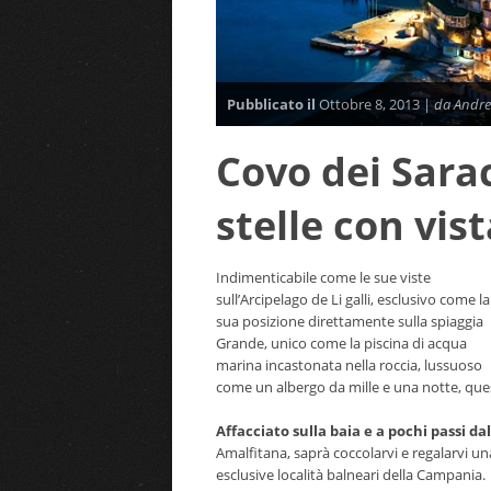
Pubblicato il
Ottobre 8, 2013 |
da Andre
Covo dei Sara
stelle con vist
Indimenticabile come le sue viste
sull’Arcipelago de Li galli, esclusivo come la
sua posizione direttamente sulla spiaggia
Grande, unico come la piscina di acqua
marina incastonata nella roccia, lussuoso
come un albergo da mille e una notte, ques
Affacciato sulla baia e a pochi passi da
Amalfitana, saprà coccolarvi e regalarvi u
esclusive località balneari della Campania.