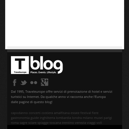
Dal 1995, Traveleurope offre servizi di prenotazione di hotel e servizi
turistici su Internet. Da qualche anno vi racconta anche l'Europa
dalle pagine di questo blog!
capodanno
concerti
costiera amalfitana
estate
festival
fiere
gastronomia
guide
inghilterra
lombardia
londra
milano
musei
parigi
roma
sagre
sciare
spiagge
toscana
trentino
venezia
viaggi
voli