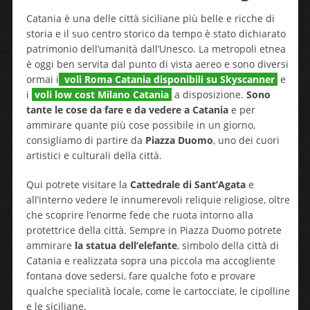
Catania è una delle città siciliane più belle e ricche di
storia e il suo centro storico da tempo è stato dichiarato
patrimonio dell’umanità dall’Unesco. La metropoli etnea
è oggi ben servita dal punto di vista aereo e sono diversi
ormai i
voli Roma Catania disponibili su Skyscanner
e
i
voli low cost Milano Catania
a disposizione.
Sono
tante le cose da fare e da vedere a Catania
e per
ammirare quante più cose possibile in un giorno,
consigliamo di partire da
Piazza Duomo
, uno dei cuori
artistici e culturali della città.
Qui potrete visitare la
Cattedrale di Sant’Agata
e
all’interno vedere le innumerevoli reliquie religiose, oltre
che scoprire l’enorme fede che ruota intorno alla
protettrice della città. Sempre in Piazza Duomo potrete
ammirare
la statua dell’elefante
, simbolo della città di
Catania e realizzata sopra una piccola ma accogliente
fontana dove sedersi, fare qualche foto e provare
qualche specialità locale, come le cartocciate, le cipolline
e le siciliane.