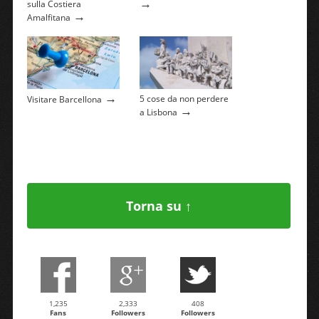
→
sulla Costiera
→
Amalfitana
→
5 cose da non perdere
Visitare Barcellona
→
a Lisbona
Torna su ↑
1,235
2,333
408
Fans
Followers
Followers