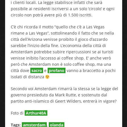
i clienti locali. La legge stabilisce infatti che sarà
possibile ai residenti iscriversi a un solo ‘circolo’ e ogni
circolo non potrà avere più di 1.500 iscritti.
C’è chi ricorda il motto “quello che c’è a Las Vegas
rimane a Las Vegas”, sottolineando il fatto che se nella
città dell’Arizona venisse proibito il gioco d’azzardo
sarebbe l’inizio della fine. L’economia della città di
Amsterdam potrebbe subire ripercussioni se ai turisti
venisse inibito l’accesso ai coffee shop. E’ anche verò
però che Amsterdam non è solo coffee shop, ma una
città dove
sacro
e
profano
vanno a braccetto a pochi
isolati di distanza
Secondo voi Amsterdam rimarrà la stessa se la legge del
governo presieduto da Mark Rutte, e sostenuto dal
partito anti-islamico di Geert Wilders, entrerà in vigore?
Foto di
Arthur40A
Tags:
amsterdam
,
olanda