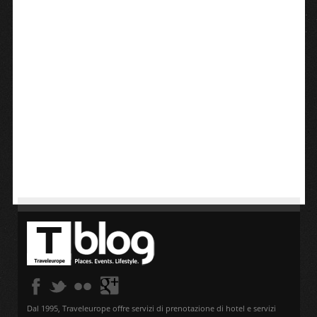
Dal 1995, Traveleurope offre servizi di prenotazione di hotel e servizi