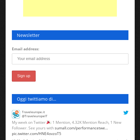
Newsletter
Email address:
Oggi twittiamo di…
Traveleurope.it
@TraveleuropeIT
My week on Twitter
: 1 Mention, 4.32K Mention Reach, 1 New
Follower. See yours with
sumall.com/performancetwe…
pic.twitter.com/HNE4ovzoT5