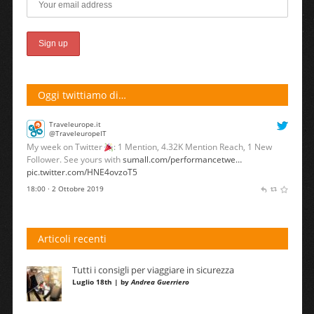
Oggi twittiamo di…
Traveleurope.it
@TraveleuropeIT
My week on Twitter
: 1 Mention, 4.32K Mention Reach, 1 New
Follower. See yours with
sumall.com/performancetwe…
pic.twitter.com/HNE4ovzoT5
18:00 · 2 Ottobre 2019
Articoli recenti
Tutti i consigli per viaggiare in sicurezza
Luglio 18th | by
Andrea Guerriero