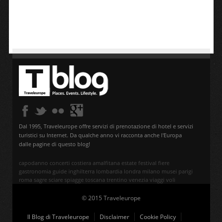
Dal 1995, Traveleurope offre servizi di prenotazione di hotel e servizi
turistici su Internet. Da qualche anno vi racconta anche l'Europa
dalle pagine di questo blog!
capodanno
concerti
costiera amalfitana
estate
festival
fiere
gastronomia
guide
inghilterra
lombardia
londra
milano
musei
parigi
roma
sagre
sciare
spiagge
toscana
trentino
venezia
viaggi
voli
© 2015 Traveleurope
Il Blog di Traveleurope
Disclaimer
Cookie Policy