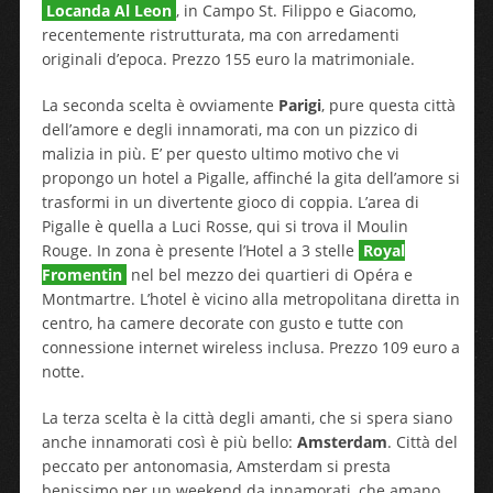
Locanda Al Leon
, in Campo St. Filippo e Giacomo,
recentemente ristrutturata, ma con arredamenti
originali d’epoca. Prezzo 155 euro la matrimoniale.
La seconda scelta è ovviamente
Parigi
, pure questa città
dell’amore e degli innamorati, ma con un pizzico di
malizia in più. E’ per questo ultimo motivo che vi
propongo un hotel a Pigalle, affinché la gita dell’amore si
trasformi in un divertente gioco di coppia. L’area di
Pigalle è quella a Luci Rosse, qui si trova il Moulin
Rouge. In zona è presente l’Hotel a 3 stelle
Royal
Fromentin
nel bel mezzo dei quartieri di Opéra e
Montmartre. L’hotel è vicino alla metropolitana diretta in
centro, ha camere decorate con gusto e tutte con
connessione internet wireless inclusa. Prezzo 109 euro a
notte.
La terza scelta è la città degli amanti, che si spera siano
anche innamorati così è più bello:
Amsterdam
. Città del
peccato per antonomasia, Amsterdam si presta
benissimo per un weekend da innamorati, che amano