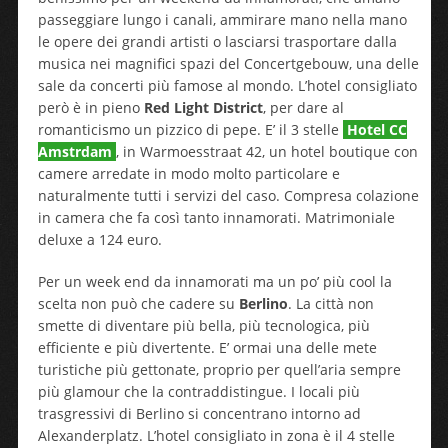
passeggiare lungo i canali, ammirare mano nella mano
le opere dei grandi artisti o lasciarsi trasportare dalla
musica nei magnifici spazi del Concertgebouw, una delle
sale da concerti più famose al mondo. L’hotel consigliato
però è in pieno
Red Light District
, per dare al
romanticismo un pizzico di pepe. E’ il 3 stelle
Hotel CC
Amstrdam
, in Warmoesstraat 42, un hotel boutique con
camere arredate in modo molto particolare e
naturalmente tutti i servizi del caso. Compresa colazione
in camera che fa così tanto innamorati. Matrimoniale
deluxe a 124 euro.
Per un week end da innamorati ma un po’ più cool la
scelta non può che cadere su
Berlino
. La città non
smette di diventare più bella, più tecnologica, più
efficiente e più divertente. E’ ormai una delle mete
turistiche più gettonate, proprio per quell’aria sempre
più glamour che la contraddistingue. I locali più
trasgressivi di Berlino si concentrano intorno ad
Alexanderplatz. L’hotel consigliato in zona è il 4 stelle