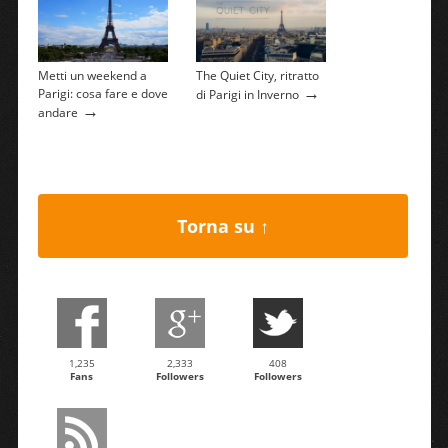
Metti un weekend a
The Quiet City, ritratto
→
Parigi: cosa fare e dove
di Parigi in Inverno
→
andare
Torna su ↑
1,235
2,333
408
Fans
Followers
Followers