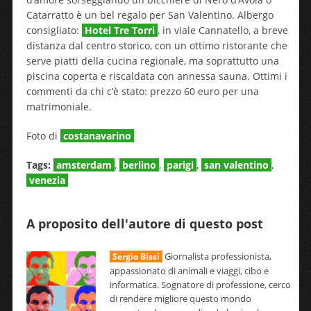
Catarratto è un bel regalo per San Valentino. Albergo
consigliato:
Hotel Tre Torri
, in viale Cannatello, a breve
distanza dal centro storico, con un ottimo ristorante che
serve piatti della cucina regionale, ma soprattutto una
piscina coperta e riscaldata con annessa sauna. Ottimi i
commenti da chi c’è stato: prezzo 60 euro per una
matrimoniale.
Foto di
costanavarino
Tags:
amsterdam
,
berlino
,
parigi
,
san valentino
,
venezia
A proposito dell'autore di questo post
Giornalista professionista,
Sergio Bissi
appassionato di animali e viaggi, cibo e
informatica. Sognatore di professione, cerco
di rendere migliore questo mondo