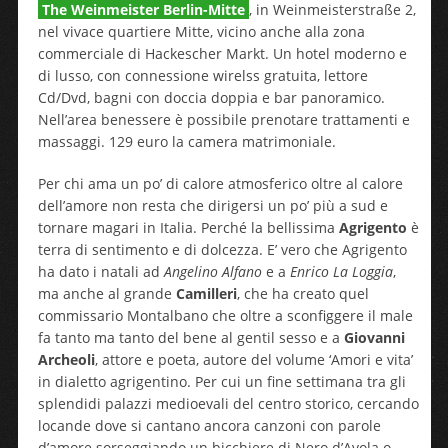
The Weinmeister Berlin-Mitte
, in Weinmeisterstraße 2,
nel vivace quartiere Mitte, vicino anche alla zona
commerciale di Hackescher Markt. Un hotel moderno e
di lusso, con connessione wirelss gratuita, lettore
Cd/Dvd, bagni con doccia doppia e bar panoramico.
Nell’area benessere è possibile prenotare trattamenti e
massaggi. 129 euro la camera matrimoniale.
Per chi ama un po’ di calore atmosferico oltre al calore
dell’amore non resta che dirigersi un po’ più a sud e
tornare magari in Italia. Perché la bellissima
Agrigento
è
terra di sentimento e di dolcezza. E’ vero che Agrigento
ha dato i natali ad
Angelino Alfano
e a
Enrico La Loggia
,
ma anche al grande
Camilleri
, che ha creato quel
commissario Montalbano che oltre a sconfiggere il male
fa tanto ma tanto del bene al gentil sesso e a
Giovanni
Archeoli
, attore e poeta, autore del volume ‘Amori e vita’
in dialetto agrigentino. Per cui un fine settimana tra gli
splendidi palazzi medioevali del centro storico, cercando
locande dove si cantano ancora canzoni con parole
d’amore sorseggiando un bicchiere di Nero d’Avola o