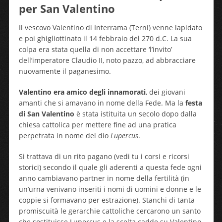
per San Valentino
Il vescovo Valentino di Interrama (Terni) venne lapidato
e poi ghigliottinato il 14 febbraio del 270 d.C. La sua
colpa era stata quella di non accettare ‘l’invito’
dell’imperatore Claudio II, noto pazzo, ad abbracciare
nuovamente il paganesimo.
Valentino era amico degli innamorati
, dei giovani
amanti che si amavano in nome della Fede. Ma la
festa
di San Valentino
è stata istituita un secolo dopo dalla
chiesa cattolica per mettere fine ad una pratica
perpetrata in nome del dio
Lupercus
.
Si trattava di un rito pagano (vedi tu i corsi e ricorsi
storici) secondo il quale gli aderenti a questa fede ogni
anno cambiavano partner in nome della fertilità (in
un’urna venivano inseriti i nomi di uomini e donne e le
coppie si formavano per estrazione). Stanchi di tanta
promiscuità le gerarchie cattoliche cercarono un santo
che sostituisse Lupercus e la scelta cadde su Valentino.