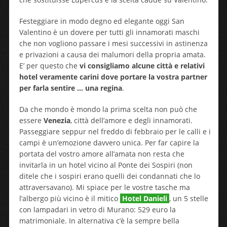
Festeggiare in modo degno ed elegante oggi San
Valentino è un dovere per tutti gli innamorati maschi
che non vogliono passare i mesi successivi in astinenza
e privazioni a causa dei malumori della propria amata.
E’ per questo che
vi consigliamo alcune città e relativi
hotel veramente carini dove portare la vostra partner
per farla sentire … una regina
.
Da che mondo è mondo la prima scelta non può che
essere
Venezia
, città dell’amore e degli innamorati.
Passeggiare seppur nel freddo di febbraio per le calli e i
campi è un’emozione davvero unica. Per far capire la
portata del vostro amore all’amata non resta che
invitarla in un hotel vicino al Ponte dei Sospiri (non
ditele che i sospiri erano quelli dei condannati che lo
attraversavano). Mi spiace per le vostre tasche ma
l’albergo più vicino è il mitico
Hotel Danieli
, un 5 stelle
con lampadari in vetro di Murano: 529 euro la
matrimoniale. In alternativa c’è la sempre bella