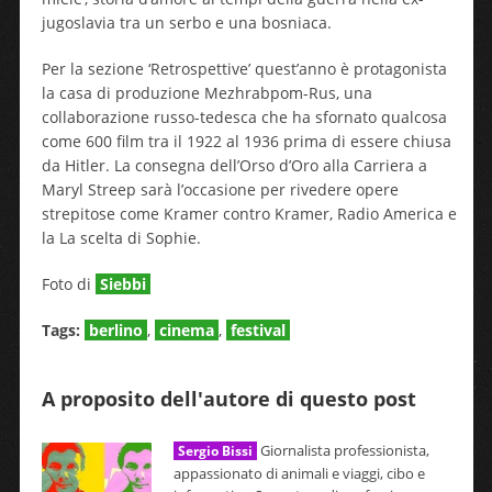
jugoslavia tra un serbo e una bosniaca.
Per la sezione ‘Retrospettive’ quest’anno è protagonista
la casa di produzione Mezhrabpom-Rus, una
collaborazione russo-tedesca che ha sfornato qualcosa
come 600 film tra il 1922 al 1936 prima di essere chiusa
da Hitler. La consegna dell’Orso d’Oro alla Carriera a
Maryl Streep sarà l’occasione per rivedere opere
strepitose come Kramer contro Kramer, Radio America e
la La scelta di Sophie.
Foto di
Siebbi
Tags:
berlino
,
cinema
,
festival
A proposito dell'autore di questo post
Giornalista professionista,
Sergio Bissi
appassionato di animali e viaggi, cibo e