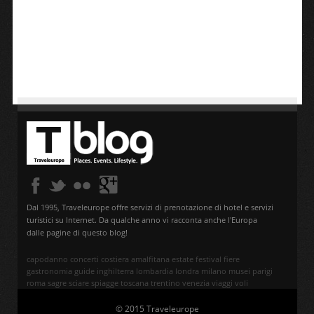
Dal 1995, Traveleurope offre servizi di prenotazione di hotel e servizi
turistici su Internet. Da qualche anno vi racconta anche l'Europa
dalle pagine di questo blog!
capodanno
concerti
costiera amalfitana
estate
festival
fiere
gastronomia
guide
inghilterra
lombardia
londra
milano
musei
parigi
roma
sagre
sciare
spiagge
toscana
trentino
venezia
viaggi
voli
© 2015 Traveleurope