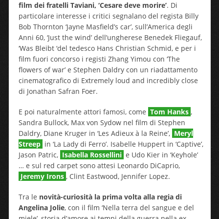
film dei fratelli Taviani, ‘Cesare deve morire’
. Di
particolare interesse i critici segnalano del regista Billy
Bob Thornton ‘Jayne Masfield’s car’, sull’America degli
Anni 60, ‘Just the wind’ dell’ungherese Benedek Fliegauf,
‘Was Bleibt ‘del tedesco Hans Christian Schmid, e per i
film fuori concorso i registi Zhang Yimou con ‘The
flowers of war’ e Stephen Daldry con un riadattamento
cinematografico di Extremely loud and incredibly close
di Jonathan Safran Foer.
E poi naturalmente attori famosi, come
Tom Hanks
,
Sandra Bullock, Max von Sydow nel film di Stephen
Daldry, Diane Kruger in ‘Les Adieux à la Reine’,
Meryl
Streep
in ‘La Lady di Ferro’. Isabelle Huppert in ‘Captive’,
Jason Patric,
Isabella Rossellini
e Udo Kier in ‘Keyhole’
… e sul red carpet sono attesi Leonardo DiCaprio,
Jeremy Irons
, Clint Eastwood, Jennifer Lopez.
Tra le
novità-curiosità la prima volta alla regia di
Angelina Jolie
, con il film ‘Nella terra del sangue e del
miele’, storia d’amore ai tempi della guerra nella ex-