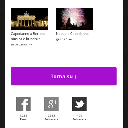
Capodanno a Berlino:
Natale e Capodanno
→
musica e brindisi ti
gratis?
→
aspettano
Torna su ↑
1,235
2,333
408
Fans
Followers
Followers