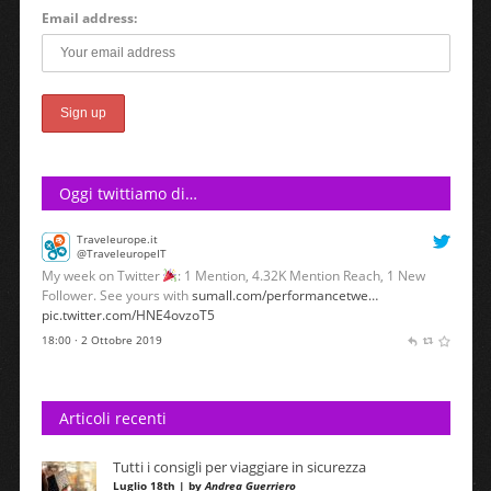
Email address:
Oggi twittiamo di…
Traveleurope.it
@TraveleuropeIT
My week on Twitter
: 1 Mention, 4.32K Mention Reach, 1 New
Follower. See yours with
sumall.com/performancetwe…
pic.twitter.com/HNE4ovzoT5
18:00 · 2 Ottobre 2019
Articoli recenti
Tutti i consigli per viaggiare in sicurezza
Luglio 18th | by
Andrea Guerriero