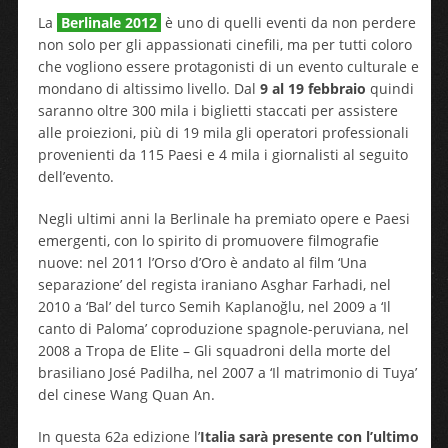
La
Berlinale 2012
è uno di quelli eventi da non perdere
non solo per gli appassionati cinefili, ma per tutti coloro
che vogliono essere protagonisti di un evento culturale e
mondano di altissimo livello. Dal
9 al 19 febbraio
quindi
saranno oltre 300 mila i biglietti staccati per assistere
alle proiezioni, più di 19 mila gli operatori professionali
provenienti da 115 Paesi e 4 mila i giornalisti al seguito
dell’evento.
Negli ultimi anni la Berlinale ha premiato opere e Paesi
emergenti, con lo spirito di promuovere filmografie
nuove: nel 2011 l’Orso d’Oro è andato al film ‘Una
separazione’ del regista iraniano Asghar Farhadi, nel
2010 a ‘Bal’ del turco Semih Kaplanoğlu, nel 2009 a ‘Il
canto di Paloma’ coproduzione spagnole-peruviana, nel
2008 a Tropa de Elite – Gli squadroni della morte del
brasiliano José Padilha, nel 2007 a ‘Il matrimonio di Tuya’
del cinese Wang Quan An.
In questa 62a edizione l’
Italia sarà presente con l’ultimo