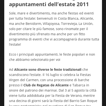
appuntamenti dell’estate 2011
Sole, mare e divertimento
,
ma anche fiestas ed eventi
per tutta l’estate: benvenuti in Costa Blanca
.
Alicante,
ma anche Benidorm, Villajoyosa, Torrevieja, La Unión,
solo per citare le più famose, sono rinomate per il
divertimento più sfrenato ma anche per un fitto
programma di eventi che vi accompagnerà durante tutta
l’estate!
Ecco i principali appuntamenti, le feste popolari e non
che abbiamo selezionato per voi
Ad
Alicante sono diverse le feste tradizionali
che
scandiscono l’estate. Il 16 luglio si celebra la Fiestas
Virgen del Carmen, con una processione di barche
presso il
Club de Regatas de Alicante
e Tabarca in
onore del patrono dei marinai. Dal 3 al 5 agosto la città
viene tutta addobbata per la Fiesta de Verano, mentre
una decina di giorni sarà la Fiesta del Barrio San Roque
la vera protagonista: nel quartiere di San Roque tra