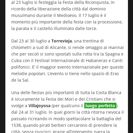
al 23 luglio si festeggia la Festa della Riconquista, in
ricordo della liberazione della città dal dominio
musulmano durante il Medioevo. Il 17 luglio è il
momento più importante della festa con la processione,
la parata e il castello illuminato dalle torce.
Dal 23 al 30 luglio a
Torrevieja
, una trentina di
chilometri a sud di Alicante, si rende omaggio ai marinai
che per secoli si sono spostati sulla rotta tra la Spagna e
Cuba con il Festival Internazionale di Habaneras e Canti
polifonici. E’ il maggior evento internazionale per queste
melodie popolari. L’evento si tiene nello spazio di Eras
de la Sal.
Una delle fiestas più importanti di tutta la Costa Blanca
è sicuramente la Festa dei Mori e dei Cristiani che si
svolge a
Villajoyosa
(per qualcuno il
luogo perfetto
)
dal 24 al 31 luglio. In quei giorni la città ritorna rievoca il
passato ricreando in modo spettacolare la battaglia del
1538, quando pirati berberi cercarono di prendere la
città, senza riuscirci, grazie all’intervento, narra la