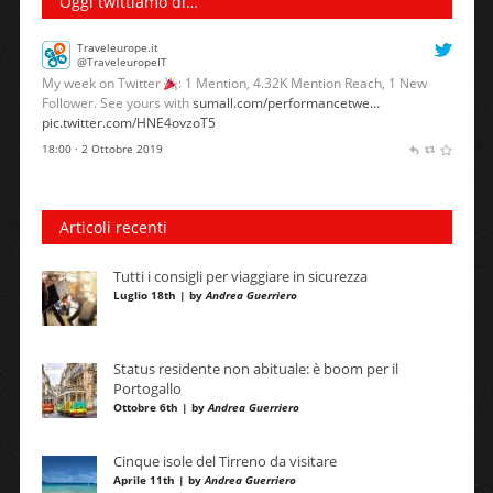
Oggi twittiamo di…
Traveleurope.it
@TraveleuropeIT
My week on Twitter
: 1 Mention, 4.32K Mention Reach, 1 New
Follower. See yours with
sumall.com/performancetwe…
pic.twitter.com/HNE4ovzoT5
18:00 · 2 Ottobre 2019
Articoli recenti
Tutti i consigli per viaggiare in sicurezza
Luglio 18th | by
Andrea Guerriero
Status residente non abituale: è boom per il
Portogallo
Ottobre 6th | by
Andrea Guerriero
Cinque isole del Tirreno da visitare
Aprile 11th | by
Andrea Guerriero