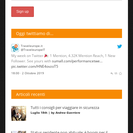
Oggi twittiamo di…
Traveleurope.it
@TraveleuropeIT
My week on Twitter
: 1 Mention, 4.32K Mention Reach, 1 New
Follower. See yours with
sumall.com/performancetwe…
pic.twitter.com/HNE4ovzoT5
18:00 · 2 Ottobre 2019
Articoli recenti
Tutti i consigli per viaggiare in sicurezza
Luglio 18th | by
Andrea Guerriero
Status residente non abituale: è boom per il