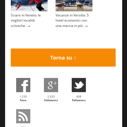
Sciare in Veneto: le
Vacanze in Versilia: 5
migliori località
hotel economici con
→
→
sciistiche
una marcia in più
Torna su ↑
1,235
2,333
408
Fans
Followers
Followers