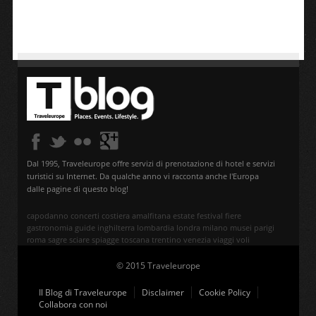
Dal 1995, Traveleurope offre servizi di prenotazione di hotel e servizi
turistici su Internet. Da qualche anno vi racconta anche l'Europa
dalle pagine di questo blog!
capodanno
concerti
costiera amalfitana
estate
festival
fiere
gastronomia
guide
inghilterra
lombardia
londra
milano
musei
parigi
roma
sagre
sciare
spiagge
toscana
trentino
venezia
viaggi
voli
© 2015 Traveleurope
Il Blog di Traveleurope
Disclaimer
Cookie Policy
Collabora con noi