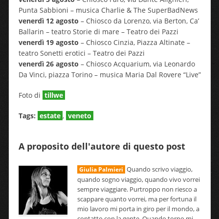
Punta Sabbioni – musica Charlie & The SuperBadNews
venerdì 12 agosto
– Chiosco da Lorenzo, via Berton, Ca’
Ballarin – teatro Storie di mare – Teatro dei Pazzi
venerdì 19 agosto
– Chiosco Cinzia, Piazza Altinate –
teatro Sonetti erotici – Teatro dei Pazzi
venerdì 26 agosto
– Chiosco Acquarium, via Leonardo
Da Vinci, piazza Torino – musica Maria Dal Rovere “Live”
Foto di
tillwe
Tags:
estate
,
veneto
A proposito dell'autore di questo post
Quando scrivo viaggio,
Giulia Palmieri
quando sogno viaggio, quando vivo vorrei
sempre viaggiare. Purtroppo non riesco a
scappare quanto vorrei, ma per fortuna il
mio lavoro mi porta in giro per il mondo, a
contatto con la gente. Quando torno mi