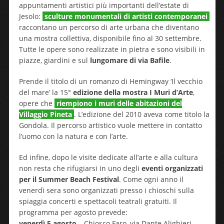
appuntamenti artistici più importanti dell’estate di
Jesolo:
sculture monumentali di artisti contemporanei
raccontano un percorso di arte urbana che diventano
una mostra collettiva, disponibile fino al 30 settembre.
Tutte le opere sono realizzate in pietra e sono visibili in
piazze, giardini e sul
lungomare di via Bafile
.
Prende il titolo di un romanzo di Hemingway ‘Il vecchio
del mare’ la 15°
edizione della mostra I Muri d’Arte
,
opere che
riempiono i muri delle abitazioni del
Villaggio Pineta
. L’edizione del 2010 aveva come titolo la
Gondola. Il percorso artistico vuole mettere in contatto
l’uomo con la natura e con l’arte.
Ed infine, dopo le visite dedicate all’arte e alla cultura
non resta che rifugiarsi in uno degli
eventi organizzati
per il Summer Beach Festival
. Come ogni anno il
venerdì sera sono organizzati presso i chioschi sulla
spiaggia concerti e spettacoli teatrali gratuiti. Il
programma per agosto prevede:
venerdì 5 agosto
– Chiosco Faro, via Dante Alighieri,