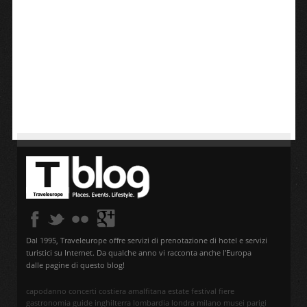
Dal 1995, Traveleurope offre servizi di prenotazione di hotel e servizi
turistici su Internet. Da qualche anno vi racconta anche l'Europa
dalle pagine di questo blog!
capodanno
concerti
costiera amalfitana
estate
festival
fiere
gastronomia
guide
inghilterra
lombardia
londra
milano
musei
parigi