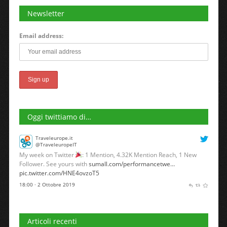
Newsletter
Email address:
Oggi twittiamo di…
Traveleurope.it
@TraveleuropeIT
My week on Twitter
: 1 Mention, 4.32K Mention Reach, 1 New
Follower. See yours with
sumall.com/performancetwe…
pic.twitter.com/HNE4ovzoT5
18:00 · 2 Ottobre 2019
Articoli recenti