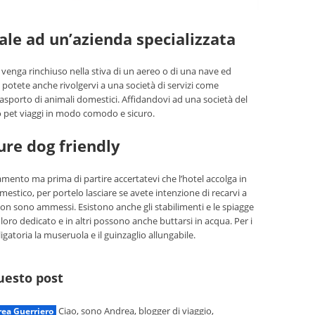
ale ad un’azienda specializzata
o venga rinchiuso nella stiva di un aereo o di una nave ed
à, potete anche rivolgervi a una società di servizi come
asporto di animali domestici. Affidandovi ad una società del
ro pet viaggi in modo comodo e sicuro.
ure dog friendly
ramento ma prima di partire accertatevi che l’hotel accolga in
tico, per portelo lasciare se avete intenzione di recarvi a
on sono ammessi. Esistono anche gli stabilimenti e le spiagge
a loro dedicato e in altri possono anche buttarsi in acqua. Per i
gatoria la museruola e il guinzaglio allungabile.
questo post
Ciao, sono Andrea, blogger di viaggio,
ea Guerriero