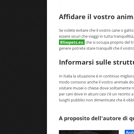
Affidare il vostro anim
Se volete evitare che il vostro cane o gatt
essere sicuri che viaggi in tutta tranquillit
Blisspets.eu
che si occupa proprio del tr
genere potrete stare tranquilli che il vost
Informarsi sulle strutt
In Italia la situazione è in continuo miglio
modo consono anche il vostro animale domes
visitare musei o chiese dove solitamente n
per cani dove in alcuni casi c’è un recinto 
luoghi pubblici non dimenticate che è obbli
A proposito dell'autore di 
Andr