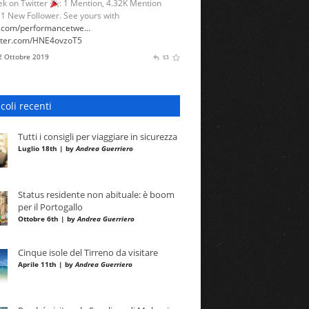
k on Twitter
: 1 Mention, 4.32K Mention
 1 New Follower. See yours with
l.com/performancetwe…
itter.com/HNE4ovzoT5
 2 Ottobre 2019
icoli recenti
Tutti i consigli per viaggiare in sicurezza
Luglio 18th | by
Andrea Guerriero
Status residente non abituale: è boom
per il Portogallo
Ottobre 6th | by
Andrea Guerriero
Cinque isole del Tirreno da visitare
Aprile 11th | by
Andrea Guerriero