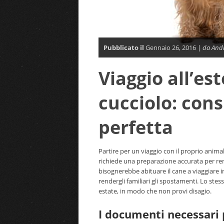
Pubblicato il
Gennaio 26, 2016 |
da Andr
Viaggio all’est
cucciolo: cons
perfetta
Partire per un viaggio con il proprio anima
richiede una preparazione accurata per ren
bisognerebbe abituare il cane a viaggiare 
rendergli familiari gli spostamenti. Lo stesso
estate, in modo che non provi disagio.
I documenti necessari p