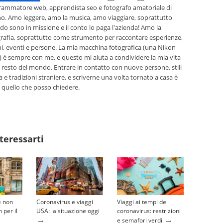
rammatore web, apprendista seo e fotografo amatoriale di
o. Amo leggere, amo la musica, amo viaggiare, soprattutto
o sono in missione e il conto lo paga l'azienda! Amo la
rafia, soprattutto come strumento per raccontare esperienze,
i, eventi e persone. La mia macchina fotografica (una Nikon
 è sempre con me, e questo mi aiuta a condividere la mia vita
l resto del mondo. Entrare in contatto con nuove persone, stili
ta e tradizioni straniere, e scriverne una volta tornato a casa è
 quello che posso chiedere.
teressarti
e non
Coronavirus e viaggi
Viaggi ai tempi del
 per il
USA: la situazione oggi
coronavirus: restrizioni
→
→
e semafori verdi