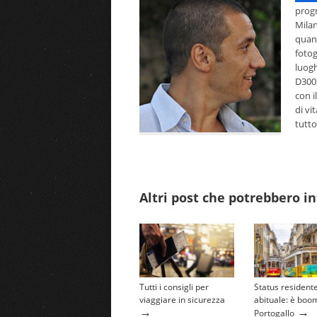
prog
Milan
quand
fotog
luogh
D300)
con i
di vi
tutto
Altri post che potrebbero in
Tutti i consigli per
Status resident
viaggiare in sicurezza
abituale: è boom
→
→
Portogallo