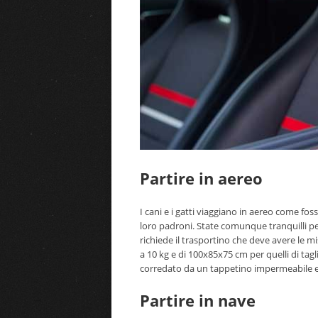
Partire in aereo
I cani e i gatti viaggiano in aereo come fos
loro padroni. State comunque tranquilli perc
richiede il trasportino che deve avere le m
a 10 kg e di 100x85x75 cm per quelli di tag
corredato da un tappetino impermeabile e 
Partire in nave