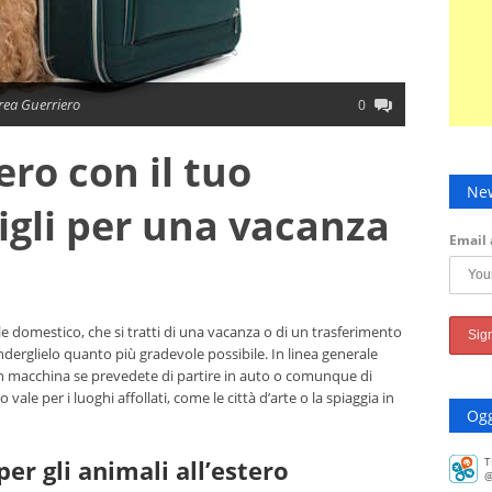
ea Guerriero
0
ero con il tuo
New
igli per una vacanza
Email 
le domestico, che si tratti di una vacanza o di un trasferimento
derglielo quanto più gradevole possibile. In linea generale
in macchina se prevedete di partire in auto o comunque di
 vale per i luoghi affollati, come le città d’arte o la spiaggia in
Ogg
er gli animali all’estero
T
@