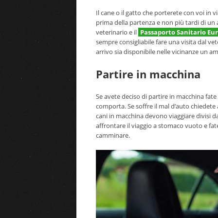
Il cane o il gatto che porterete con voi in 
prima della partenza e non più tardi di un a
veterinario e il
Passaporto Sanitario Eu
sempre consigliabile fare una visita dal vet
arrivo sia disponibile nelle vicinanze un a
Partire in macchina
Se avete deciso di partire in macchina fat
comporta. Se soffre il mal d’auto chiedete a
cani in macchina devono viaggiare divisi dal
affrontare il viaggio a stomaco vuoto e fate
camminare.