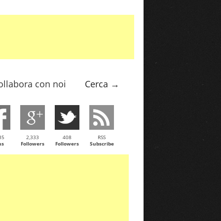
ollabora con noi
Cerca →
35
2,333
408
RSS
ns
Followers
Followers
Subscribe