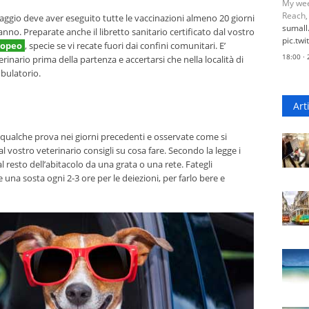
My wee
Reach,
viaggio deve aver eseguito tutte le vaccinazioni almeno 20 giorni
sumal
nno. Preparate anche il libretto sanitario certificato dal vostro
pic.tw
ropeo
, specie se vi recate fuori dai confini comunitari. E’
18:00 ·
erinario prima della partenza e accertarsi che nella località di
mbulatorio.
Art
e qualche prova nei giorni precedenti e osservate come si
l vostro veterinario consigli su cosa fare. Secondo la legge i
 resto dell’abitacolo da una grata o una rete. Fategli
 una sosta ogni 2-3 ore per le deiezioni, per farlo bere e