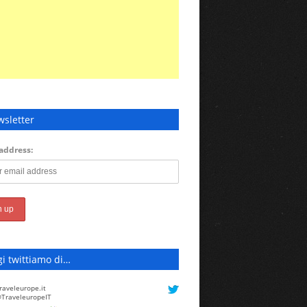
sletter
address:
i twittiamo di…
raveleurope.it
TraveleuropeIT