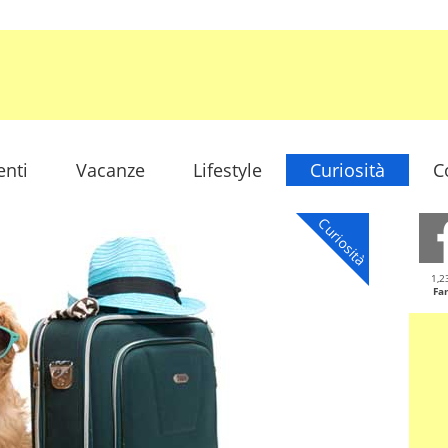
enti
Vacanze
Lifestyle
Curiosità
C
Curiosità
1,2
Fa