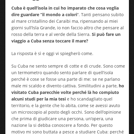
Cuba è quell’isola in cui ho imparato che cosa voglia
dire guardare “il mondo a colori
“. Tanti pensano subito
al mare cristallino dei Caraibi ma, ripensando ai miei
giorni sull’Isla Grande, io non faccio altro che pensare al
rosso della terra e al verde della Sierra.
Si può fare un
viaggio a Cuba senza toccare il mare?
La risposta è sì e oggi vi spiegherò come.
Su Cuba ne sento sempre di cotte e di crude. Sono come
un termometro quando sento parlare di quell’isola
perché è cose se fosse una parte di me: se ne parlano
male mi scaldo e divento cattiva. Similitudini a parte,
ho
visitato Cuba parecchie volte perché là ho compiuto
alcuni studi per la mia tesi
e ho scandagliato quel
territorio, e la gente che lo abita, come se avessi avuto
un microscopio al posto degli occhi. Sono dell’opinione
che prima di giudicare una persona, un’opera, una
nazione la si debba conoscere a fondo. Per questo
motivo mi sono buttata a pesce a studiare Cuba: perché