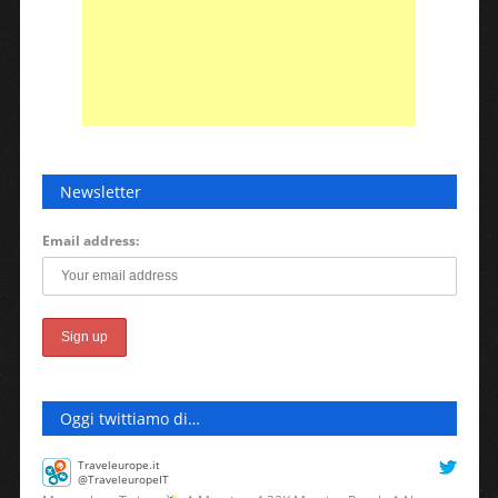
Newsletter
Email address:
Oggi twittiamo di…
Traveleurope.it
@TraveleuropeIT