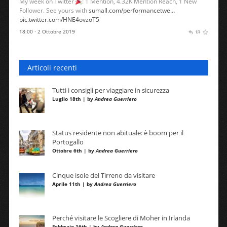
My week on Twitter
: 1 Mention, 4.32K Mention Reach, 1 New
Follower. See yours with
sumall.com/performancetwe…
pic.twitter.com/HNE4ovzoT5
18:00 · 2 Ottobre 2019
Articoli recenti
Tutti i consigli per viaggiare in sicurezza
Luglio 18th | by
Andrea Guerriero
Status residente non abituale: è boom per il
Portogallo
Ottobre 6th | by
Andrea Guerriero
Cinque isole del Tirreno da visitare
Aprile 11th | by
Andrea Guerriero
Perché visitare le Scogliere di Moher in Irlanda
Febbraio 16th | by
Andrea Guerriero