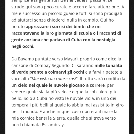
semplice e la gente sorride nel vederti passare. Le
strade qui sono poco curate e occorre fare attenzione. A
me è successo un piccolo guaio e tutti si sono prodigati
ad aiutarci senza chiederci nulla in cambio. Qui ho
potuto
apprezzare i sorrisi dei bimbi che mi
raccontavano la loro giornata di scuola o i racconti di
gente anziana che parlava di Cuba con la nostalgia
negli occhi.
Da Bayamo puntate verso Mayarì, proprio come dice la
canzone di Compay Segundo. Ci saranno
mille tonalità
di verde pronte a colmarvi gli occhi
e a farvi ripetete a
voce alta “
Mai visto un colore così
“. Il tutto sarà condito da
un
cielo nel quale le nuvole giocano a correre
, per
vedere quale sia la più veloce e quella col colore più
bello. Solo a Cuba ho visto le nuvole viola, in uno dei
temporali più belli al quale io abbia mai assistito in giro
per il mondo. E anche in quel caso non era il mare la
mia cornice bensì la Sierra, quella che si trova verso
nord chiamata Escambray.