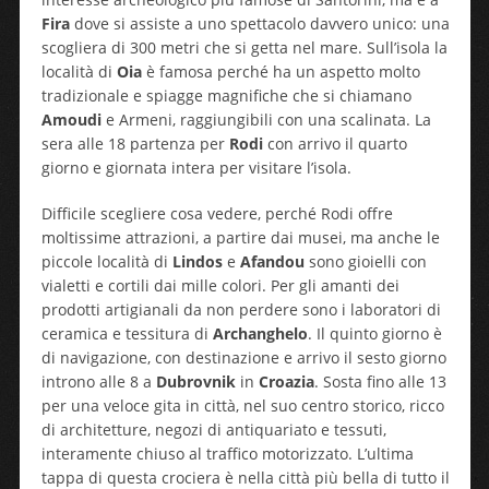
Fira
dove si assiste a uno spettacolo davvero unico: una
scogliera di 300 metri che si getta nel mare. Sull’isola la
località di
Oia
è famosa perché ha un aspetto molto
tradizionale e spiagge magnifiche che si chiamano
Amoudi
e Armeni, raggiungibili con una scalinata. La
sera alle 18 partenza per
Rodi
con arrivo il quarto
giorno e giornata intera per visitare l’isola.
Difficile scegliere cosa vedere, perché Rodi offre
moltissime attrazioni, a partire dai musei, ma anche le
piccole località di
Lindos
e
Afandou
sono gioielli con
vialetti e cortili dai mille colori. Per gli amanti dei
prodotti artigianali da non perdere sono i laboratori di
ceramica e tessitura di
Archanghelo
. Il quinto giorno è
di navigazione, con destinazione e arrivo il sesto giorno
introno alle 8 a
Dubrovnik
in
Croazia
. Sosta fino alle 13
per una veloce gita in città, nel suo centro storico, ricco
di architetture, negozi di antiquariato e tessuti,
interamente chiuso al traffico motorizzato. L’ultima
tappa di questa crociera è nella città più bella di tutto il