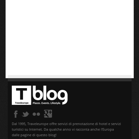
Dal 1995, Traveleurope offre servizi di prenotazione di hotel e servizi
turistici su Internet. Da qualche anno vi racconta anche l'Europa
dalle pagine di questo blog!