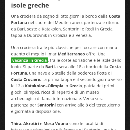
isole greche
Una crociera da sogno di otto giorni a bordo della
Costa
Fortuna
nel cuore del Mediterraneo: partenza e ritorno
da Bari, soste a Katakolon, Santorini e Rodi in Grecia,
tappa a Dubrovnik in Croazia e a Venezia.
Una crociera tra le più classiche per toccare con mano
quanto di meglio il mar
Mediterraneo
offre. Una
vacanza in Grecia
, tra le coste adriatiche e le isole dello
Ionio. Si parte da
Bari
la sera alle 18 a bordo della
Costa
Fortuna
, una nave a 5 stelle della poderosa flotta di
Costa Crociere
. La prima tappa è il secondo giorno verso
le 12 a
Katakolon
–
Olimpia
in
Grecia
, patria dei primi
giochi olimpici, ricca di reperti e di un museo
archeologico di fama internazionale. Verso sera
partenza per
Santorini
con arrivo alle 8 del terzo giorno
e giornata a disposizione.
Thira
,
Akrotiri
e
Mesa Vouno
sono le località di
interesse archeologico più famose di Santorini, ma è a