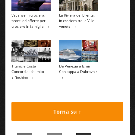
Vacanze in crociera:
La Riviera del Brenta:
sconti ed offerte per
in crociera tra le Ville
→
→
crociere in famiglia
venete
Titanic e Costa
Da Venezia a Izmir.
Concordia: dal mito
Con tappa a Dubrovnik
→
→
all’inchino
Torna su ↑